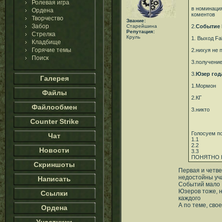
Ролевая игра
в номинаци
Ордена
коментов
Творчество
Звание:
Забор
Старейшина
2.
Событие 
Репутация:
Стрелка
Круль
1. Выход Fa
Кладбище
Горячие темы
2.нихуя не
Поиск
3.получение
3.
Юзер год
Галерея
1.Мормон
Файлы
2.КГ
Файлообмен
3.никто
Counter Strike
Голосуем по
Чат
1.1
2.2
Новости
3.3
ПОНЯТНО 
Скриншоты
Первая и четве
недостойны уч
Написать
Событий мало
Юзеров тоже, 
Ссылки
каждого
А по теме, сво
Ордена