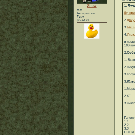
Show
1.
Луч
root
ёу, пр
Авторейтинг:
Гуру
(3012-0)
2.
Доху
3.
Башн
4.
Игра:
в номи
100 ко
2.
Собы
1. Вых
2.ниху
3.полу
3.
Юзер
1.Мор
2.КГ
3.никт
Голосу
1.1
2.2
3.3
ПОНЯТ