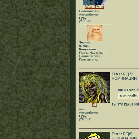
VAULTMan
Пользователь
Авторейтинг:
Гуру
(2445-0)
Звание:
писарь
Репутация:
Пьянь, Наркоман,
Политическая
Проститутка
Тема:
RE[7]:
НОМИНАЦИИ
VAULTMan
п
А не пройти
ты это какбэ к
Ed
root
Авторейтинг:
Гуру
(2946-1)
Тема:
RE[8]:
НОМИНАЦИИ