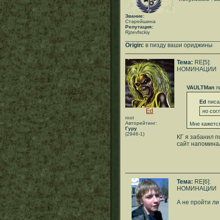
Звание:
Старейшина
Репутация:
Rjzevfsckiy
___________________________
Origin:
в пизду ваши ориджины
Тема:
RE[5]:
НОМИНАЦИИ
VAULTMan
п
Ed
писа
Ed
но сог
root
Авторейтинг:
Мне кажется
Гуру
(2946-1)
КГ я забанил п
сайт напомина
Тема:
RE[6]:
НОМИНАЦИИ
А не пройти ли