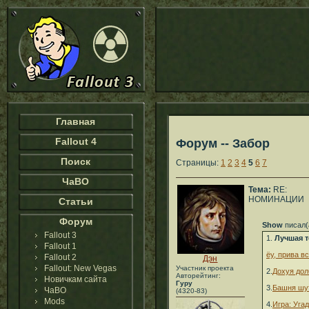
Главная
Fallout 4
Форум -- Забор
Поиск
Страницы:
1
2
3
4
5
6
7
ЧаВО
Тема:
RE:
НОМИНАЦИИ
Статьи
Форум
Show
писал(
Fallout 3
1.
Лучшая т
Fallout 1
ёу, прива в
Fallout 2
Дэн
Fallout: New Vegas
Участник проекта
2.
Дохуя дол
Авторейтинг:
Новичкам сайта
Гуру
3.
Башня шу
ЧаВО
(4320-83)
Mods
4.
Игра: Уга