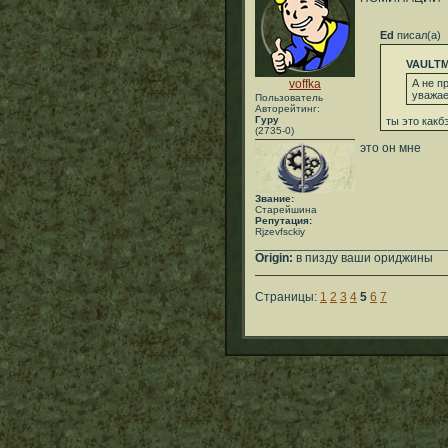
Ed
писал(а)
VAULT
voffka
А не п
уважа
Пользователь
Авторейтинг:
Гуру
ты это какб
(2735-0)
это он мне
Звание:
Старейшина
Репутация:
Rjzevfsckiy
___________________________
Origin:
в пизду ваши ориджины
Страницы:
1
2
3
4
5
6
7