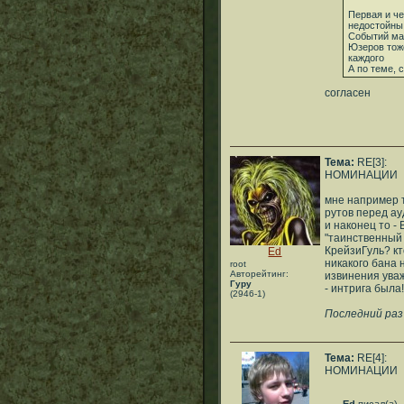
Первая и че
недостойны
Событий ма
Юзеров тож
каждого
А по теме, 
согласен
Тема:
RE[3]:
НОМИНАЦИИ
мне например 
рутов перед ау
и наконец то 
"таинственный 
КрейзиГуль? кт
Ed
никакого бана 
root
Авторейтинг:
извинения уваж
Гуру
- интрига была!
(2946-1)
Последний раз 
Тема:
RE[4]:
НОМИНАЦИИ