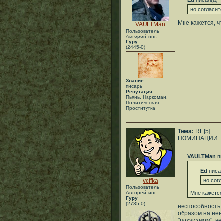
Ed
писал(а)
но согласит
Мне кажется, ч
VAULTMan
Пользователь
Авторейтинг:
Гуру
(2445-0)
Звание:
писарь
Репутация:
Пьянь, Наркоман,
Политическая
Проститутка
Тема:
RE[5]:
НОМИНАЦИИ
VAULTMan
п
Ed
писа
voffka
но сог
Пользователь
Авторейтинг:
Мне кажется
Гуру
(2735-0)
неспособность
образом на не
"похуизмом". в