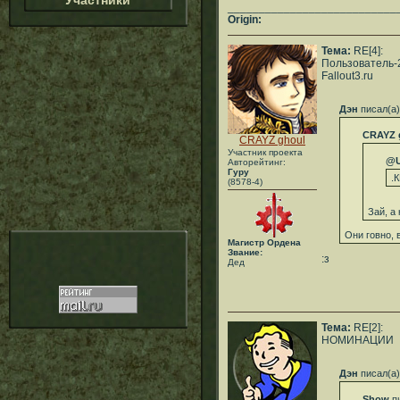
Участники
___________________________
Origin:
Тема:
RE[4]:
Пользователь-
Fallout3.ru
Дэн
писал(а)
CRAYZ 
CRAYZ ghoul
Участник проекта
@U
Авторейтинг:
Гуру
.
(8578-4)
Зай, а
Они говно, 
Магистр Ордена
Звание:
:з
Дед
Тема:
RE[2]:
НОМИНАЦИИ
Дэн
писал(а)
Show
пи