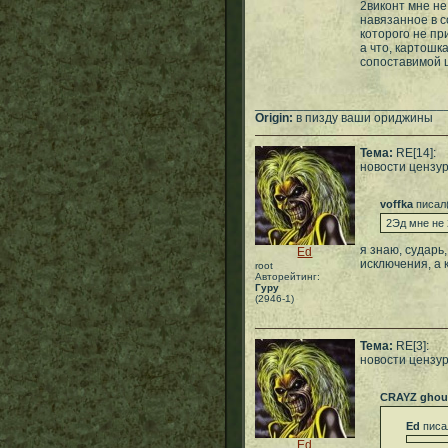
2виконт мне не
навязанное в с
которого не пр
а что, картошк
сопоставимой 
___________________________
Origin:
в пизду ваши ориджины
Тема:
RE[14]:
новости цензу
voffka
писал
2Эд мне не 
я знаю, сударь
Ed
исключения, а 
root
Авторейтинг:
Гуру
(2946-1)
Тема:
RE[3]:
новости цензу
CRAYZ ghou
Ed
писа
Ed