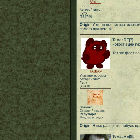
Vikont
root
Авторейтинг:
Гуру
(1217-0)
___________________________
Origin:
У меня непритязательный 
самого лучшего. ©
Тема:
RE[7]:
новости цензу
Тот же флот по
ПАШАР
Участник проекта
Авторейтинг:
Гуру
(724-0)
Звание:
Старший писарь
Репутация:
Мудрец в годах
___________________________
Origin:
Я всё равно что нибудь при
Тема:
RE[8]: