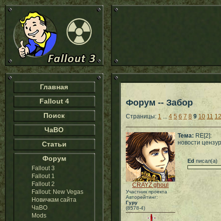
Главная
Fallout 4
Форум -- Забор
Поиск
Страницы:
1
...
4
5
6
7
8
9
10
11
1
ЧаВО
Тема:
RE[2]:
новости цензу
Статьи
Форум
Ed
писал(а)
Fallout 3
Fallout 1
Fallout 2
CRAYZ ghoul
Fallout: New Vegas
Участник проекта
Авторейтинг:
Новичкам сайта
Гуру
ЧаВО
(8578-4)
Mods