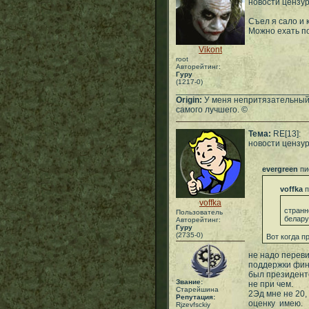
новости цензу
Съел я сало и 
Можно ехать п
Vikont
root
Авторейтинг:
Гуру
(1217-0)
___________________________
Origin:
У меня непритязательный 
самого лучшего. ©
Тема:
RE[13]:
новости цензу
evergreen
пи
voffka
п
voffka
странн
Пользователь
белару
Авторейтинг:
Гуру
(2735-0)
Вот когда п
не надо переви
поддержки фин
был президенто
Звание:
не при чем.
Старейшина
2Эд мне не 20,
Репутация:
оценку имею.
Rjzevfsckiy