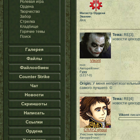
Ролевая игра
Ордена
Творчество
Магистр Ордена
Забор
Звание:
Дед
Стрелка
Кладбище
Горячие темы
Тема:
RE[3]:
Поиск
новости цензу
Галерея
Файлы
Vikont
root
Файлообмен
Авторейтинг:
Гуру
(1217-0)
Counter Strike
___________________________
Origin:
У меня непритязательный 
Чат
самого лучшего. ©
Новости
Тема:
RE[4]:
новости цензу
Скриншоты
Написать
Vikont
писал
Ссылки
CRAYZ ghoul
Ордена
Участник проекта
Авторейтинг: