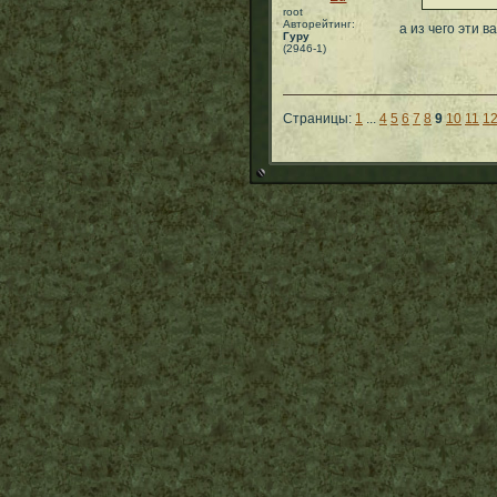
root
Авторейтинг:
а из чего эти 
Гуру
(2946-1)
Страницы:
1
...
4
5
6
7
8
9
10
11
1