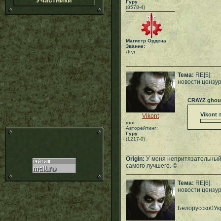
Участники
Гуру
(8578-4)
Магистр Ордена
Звание:
Дед
Тема:
RE[5]:
новости цензу
CRAYZ ghou
Vikont
п
Vikont
root
Авторейтинг:
Гуру
(1217-0)
___________________________
Origin:
У меня непритязательный 
самого лучшего. ©
Тема:
RE[6]:
новости цензу
Белорусско0Ук