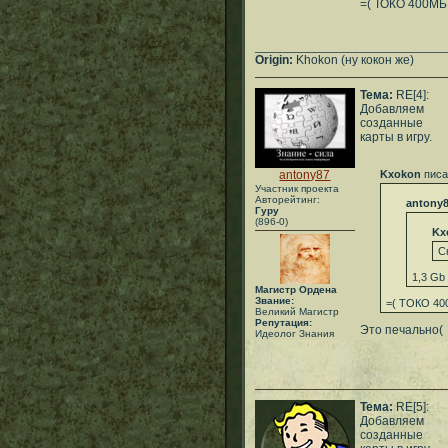
=( ТОКО 400МБ 
___________________________
Origin:
Khokon (ну кокон же)
Тема:
RE[4]:
Добавляем
созданные
карты в игру.
antony87
Kxokon
писа
Участник проекта
Авторейтинг:
antony
Гуру
(896-0)
Kx
С
1,3 Gb
Магистр Ордена
Звание:
=( ТОКО 400
Великий Магистр
Репутация:
Это печально(
Идеолог Знания
Тема:
RE[5]:
Добавляем
созданные