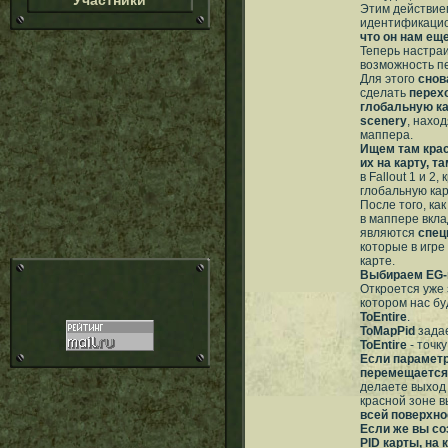
Участники
Этим действие
идентификацио
что он нам ещ
Теперь настраи
возможность п
Для этого
снов
сделать
перех
глобальную к
scenery
, нахо
маппера.
Ищем там кра
их на карту, т
в Fallout 1 и 
глобальную кар
После того, ка
в маппере вкл
являются
спец
которые в игре
карте.
Выбираем EG-г
Откроется уже 
котором нас бу
ToEntire
.
ToMapPid
задае
ToEntire
- точк
Если параметр
перемещается
делаете выход 
красной зоне в
всей поверхно
Если же вы со
PID карты, на