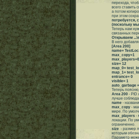
перехода, чтоб
всего ставить 
а потом копиро
при этом сохр
потребуется, 
(поскольку мы
Теперь нам нуж
связанных пере
Открываем ...\
В него добавл
[Area 200]
name= TestLoc
max_copy=1
max_players=
size= 12
map_0= test_lo
map_1= test_l
entrance= 0
visible= 1
auto_garbage 
Теперь поясню,
Area 200
- PID
лучше соблюда
name
- назван
max_copy
- ма
мире. По умолч
max_players
- 
локации. По умо
ограниченно.
size
- размер л
которым обозна
Параметр може