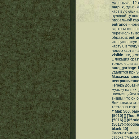
маленькая, 12-
map_x
, где х 
карт в локации
нулевой ту лок
глобальной кар
entrance
- номе
карты можно по
перечислить вс
образом:
entra
что существует
карту 0 в точку 
номер карты - э
visible
- видимо
1 локация сраз
только если вы
auto_garbage
.
удалится при у
Максимальное к
неограниченн
Теперь добави
музыку на них.
находящийся 
видим, что он 
Вписываем стр
тестовых карт:
# Map 500, bas
{5010}{}{Test 
{5016}{}{05rai
{5017}{}{dogbar
blank:40}
Рассмотрим теп
строка #Map 50