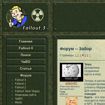
Главная
Fallout 4
Форум -- Забор
Поиск
Страницы:
1
2
3
4
5
6
7
ЧаВО
Тема:
Добавляем
Статьи
созданные
карты в игру.
Форум
Fallout 3
Теперь я расск
antony87
Fallout 1
отредактирова
Участник проекта
Fallout 2
утилиты Mappe
Авторейтинг:
Для начала хоч
Fallout: New Vegas
Гуру
локация
.
(896-0)
Новичкам сайта
Карта
- это оп
ЧаВО
находится игро
Mods
и NPC. В Mapp