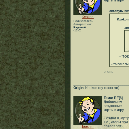
карты в игру.
antony87
пис
Kxokon
Kxokon
Пользователь
Авторейтинг:
Рядовой
an
(12-0)
1
=( ТОК
Это печаль
очень
___________________________
Origin:
Khokon (ну кокон же)
Тема:
RE[6]:
Добавляем
созданные
карты в игру.
Создал я карту.
Т.е., чтобы пр
появлялся?
leoshin