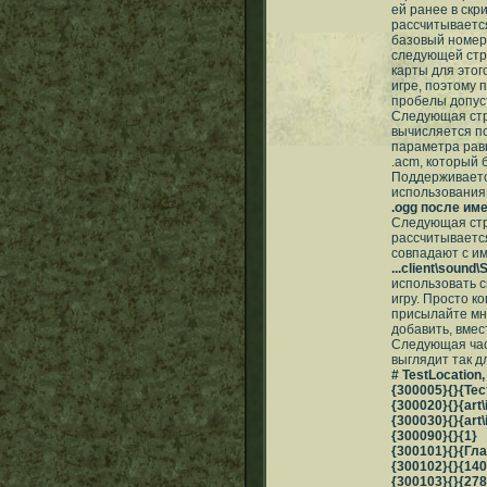
ей ранее в скр
рассчитываетс
базовый номер 
следующей стр
карты для этог
игре, поэтому 
пробелы допус
Следующая стр
вычисляется 
параметра рав
.acm, который 
Поддерживается
использовани
.ogg после им
Следующая стро
рассчитываетс
совпадают с и
...client\sound\
использовать с
игру. Просто к
присылайте мн
добавить, вмес
Следующая час
выглядит так д
# TestLocation,
{300005}{}{Те
{300020}{}{art\
{300030}{}{ar
{300090}{}{1}
{300101}{}{Гл
{300102}{}{140
{300103}{}{278