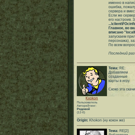
именно в напис
ошибка, пожалу
сервера и вме
Если же сервер
его настроив.
...\client\FOcinf
Главное, во в
вписано "local
запускаем пр
персонажа), за
По всем вопроса
Последний раз 
Тема:
RE:
Добавляем
созданные
карты в игру.
Скоко эта скач
Kxokon
Пользователь
Авторейтинг:
Рядовой
(12-0)
___________________________
Origin:
Khokon (ну кокон же)
Тема:
RE[2]: