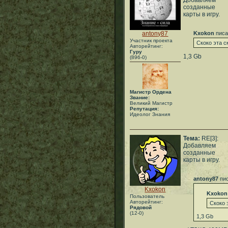
Добавляем
созданные
карты в игру.
antony87
Kxokon
писа
Участник проекта
Скоко эта с
Авторейтинг:
Гуру
1,3 Gb
(896-0)
Магистр Ордена
Звание:
Великий Магистр
Репутация:
Идеолог Знания
Тема:
RE[3]:
Добавляем
созданные
карты в игру.
antony87
пис
Kxokon
Kxokon
Пользователь
Авторейтинг:
Скоко 
Рядовой
(12-0)
1,3 Gb