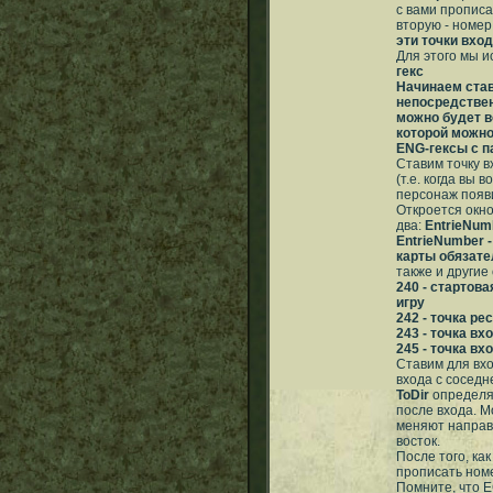
с вами прописал
вторую - номер
эти точки вход
Для этого мы и
гекс
Начинаем став
непосредствен
можно будет во
которой можно 
ENG-гексы с п
Ставим точку в
(т.е. когда вы 
персонаж появи
Откроется окно
два:
EntrieNumb
EntrieNumber -
карты обязате
также и другие
240 - стартова
игру
242 - точка ре
243 - точка в
245 - точка в
Ставим для вхо
входа с соседней
ToDir
определяе
после входа. 
меняют направл
восток.
После того, ка
прописать номе
Помните, что 