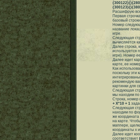
{300122}{}{280
{300123}{}{380
Расшифрую вс
Первая строчка
базовый строки
Номер следующ
название локац
игре.
Следующая стро
вычисляется к
Далее строка, 
используется п
игре). Номер е
Далее идет кар
карте, ее номе
Как использова
поскольку эти к
интегрированы 
рекомендую ва
картинки для с
Следующая стро
мы находим п
Строка, номер 
+ X*10 + 1
задае
Следующая стро
находим по ф
же координата 
на карте. Чтоб
маппере, щелка
координаты x и 
Далее идет коо
соответствует