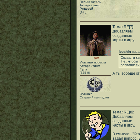
Пользователь
Авторейтинг:
Рядовой
(4-0)
Тема:
RE[7]:
Добавляем
созданные
карты в игру.
leoshin
писа
Создал я ка
Lavr
Т.е., чтобы
Участник проекта
появлялся?
Авторейтинг:
Гуру
(825-0)
А ты вообще к
Звание:
Старший палладин
Тема:
RE[8]:
Добавляем
созданные
карты в игру.
В смысле - "Кто
задал вопрос. 