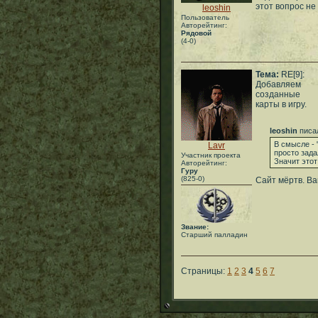
этот вопрос не
leoshin
Пользователь
Авторейтинг:
Рядовой
(4-0)
Тема:
RE[9]:
Добавляем
созданные
карты в игру.
leoshin
писа
В смысле - 
Lavr
просто зада
Участник проекта
Значит этот
Авторейтинг:
Гуру
(825-0)
Сайт мёртв. Ва
Звание:
Старший палладин
Страницы:
1
2
3
4
5
6
7