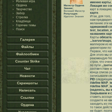
Ролевая игра
именно карты
Ордена
Магистр Ордена
Локация же сос
Звание:
Творчество
карт в локацию
Великий Магистр
карте
.
Забор
Репутация:
Итак, для того
Идеолог Знания
Стрелка
нам предварит
Кладбище
желанию эти к
Горячие темы
одинаковой со
Поиск
test_location_
названиях кар
Карты
обязате
Галерея
...\server\maps
маппером из ко
Файлы
директории по
Первое, что на
Файлообмен
Для этого мы 
рекомендую Not
Counter Strike
строк, что оче
по пути
...\ser
Чат
соответствие и
конца списка 
Новости
записываем св
PID
следующим
Скриншоты
#define MAP_te
#define MAP_te
(надеюсь, вы е
Написать
Закрываем и 
ставить ассоци
Ссылки
создаете не кв
заходить из гл
Ордена
то такое дейст
не будет, поэт