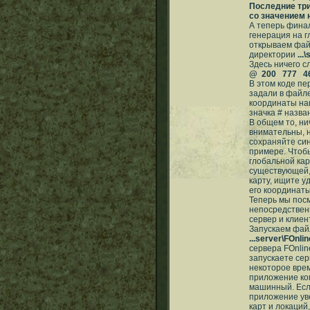
Последние три
со значением 
А теперь фина
генерация на г
открываем фа
директории
...
Здесь ничего с
@ 200 777 466
В этом коде пе
задали в файле 
координаты наш
значка # назва
В общем то, нич
внимательны, н
сохраняйте син
примере. Чтобы
глобальной кар
существующей, 
карту, ищите у
его координаты
Теперь мы посм
непосредственн
сервер и клиен
Запускаем фа
...server\FOnli
сервера FOnli
запускаете сер
некоторое врем
приложение ком
машинный. Если
приложение уве
карт и локаций