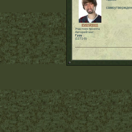
самоутвержден
evergreen
Участник проекта
Авторейтинг:
Гуру
(1271-0)