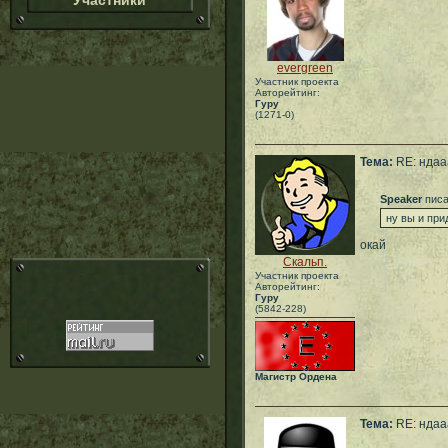
Участники
evergreen
Участник проекта
Авторейтинг:
Гуру
(1271-0)
Тема:
RE: ндаа
Speaker
писа
ну вы и прид
окай
Скальп.
Участник проекта
Авторейтинг:
Гуру
(5842-228)
Магистр Ордена
Тема:
RE: ндаа