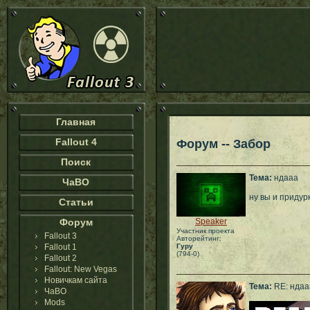
Главная
Fallout 4
Форум -- Забор
Поиск
Тема:
ндааа
ЧаВО
ну вы и придурк
Статьи
Форум
Speaker
Участник проекта
Fallout 3
Авторейтинг:
Fallout 1
Гуру
(794-0)
Fallout 2
Fallout: New Vegas
Новичкам сайта
Тема:
RE: ндаа
ЧаВО
Mods