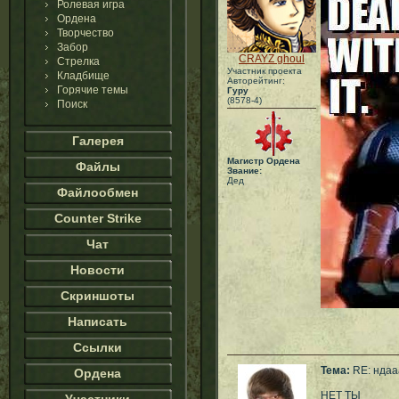
Ролевая игра
Ордена
Творчество
Забор
CRAYZ ghoul
Стрелка
Участник проекта
Кладбище
Авторейтинг:
Горячие темы
Гуру
(8578-4)
Поиск
Галерея
Магистр Ордена
Файлы
Звание:
Дед
Файлообмен
Counter Strike
Чат
Новости
Скриншоты
Написать
Ссылки
Тема:
RE: ндаа
Ордена
НЕТ ТЫ