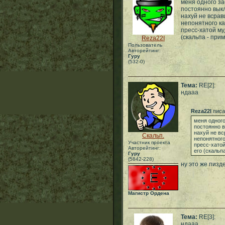
меня одного з
постоянно выкл
нахуй не всрав
непонятного ка
пресс-хатой муд
(скальпа - при
Reza22I
Пользователь
Авторейтинг:
Гуру
(532-0)
Тема:
RE[2]:
ндааа
Reza22I
писа
меня одног
постоянно 
нахуй не вс
Скальп.
непонятног
Участник проекта
пресс-хатой
Авторейтинг:
его (скальп
Гуру
(5842-228)
ну это же пизд
Магистр Ордена
Тема:
RE[3]:
ндааа