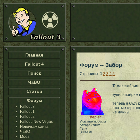
Главная
Fallout 4
Форум -- Забор
Поиск
Страницы:
1
2
3
4
5
ЧаВО
Тема:
скайрим
Статьи
купил скайрим 
Форум
теперь я буду к
Fallout 3
сжатые скриншо
Fallout 1
не нужны
Fallout 2
stepler
Fallout: New Vegas
Участник проекта
Авторейтинг:
Новичкам сайта
Гуру
ЧаВО
(1852-0)
Mods