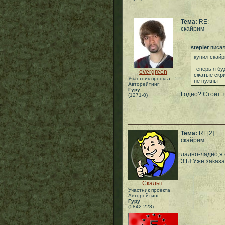
Тема:
RE:
скайрим
stepler
писал
купил скай
теперь я бу
evergreen
сжатые скри
Участник проекта
не нужны
Авторейтинг:
Гуру
Годно? Стоит т
(1271-0)
Тема:
RE[2]:
скайрим
ладно-ладно,я 
З.Ы.Уже заказа
Скальп.
Участник проекта
Авторейтинг:
Гуру
(5842-228)