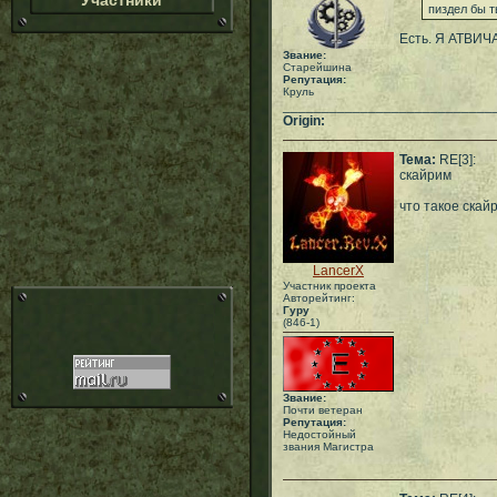
Участники
пиздел бы т
Есть. Я АТВИЧ
Звание:
Старейшина
Репутация:
Круль
___________________________
Origin:
Тема:
RE[3]:
скайрим
что такое скай
LancerX
Участник проекта
Авторейтинг:
Гуру
(846-1)
Звание:
Почти ветеран
Репутация:
Недостойный
звания Магистра