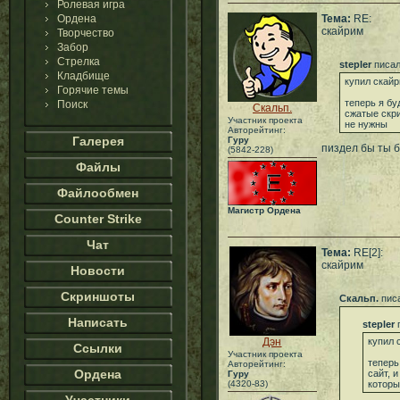
Ролевая игра
Ордена
Тема:
RE:
скайрим
Творчество
Забор
Стрелка
stepler
писал
Кладбище
купил скай
Горячие темы
теперь я бу
Поиск
Скальп.
сжатые скри
Участник проекта
не нужны
Авторейтинг:
Галерея
Гуру
пиздел бы ты б
(5842-228)
Файлы
Файлообмен
Магистр Ордена
Counter Strike
Чат
Тема:
RE[2]:
скайрим
Новости
Скриншоты
Скальп.
писа
Написать
stepler
п
Дэн
купил 
Ссылки
Участник проекта
теперь
Авторейтинг:
Ордена
сайт, 
Гуру
(4320-83)
которы