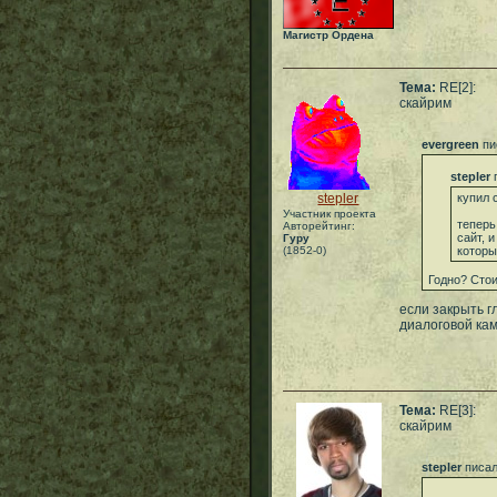
Магистр Ордена
Тема:
RE[2]:
скайрим
evergreen
пи
stepler
п
stepler
купил 
Участник проекта
теперь
Авторейтинг:
сайт, 
Гуру
(1852-0)
которы
Годно? Стои
если закрыть г
диалоговой кам
Тема:
RE[3]:
скайрим
stepler
писал