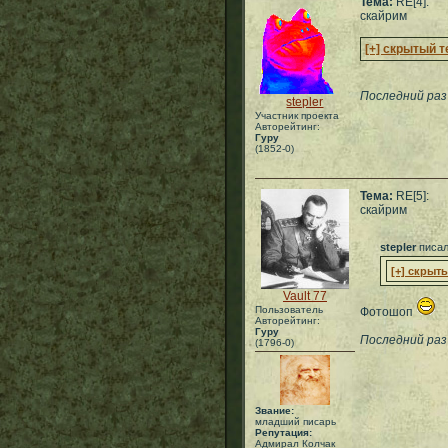
Тема:
RE[4]:
скайрим
[+] скрытый т
Последний раз 
stepler
Участник проекта
Авторейтинг:
Гуру
(1852-0)
Тема:
RE[5]:
скайрим
stepler
писал
[+] скрыт
Vault 77
Пользователь
Фотошоп
Авторейтинг:
Гуру
Последний раз 
(1796-0)
Звание:
младший писарь
Репутация:
Адмирал Колчак