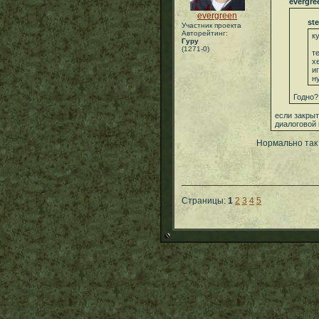
evergre
evergreen
ste
Участник проекта
Авторейтинг:
к
Гуру
(1271-0)
т
х
и
н
Годно?
если закрыт
диалоговой 
Нормально так
Страницы:
1
2
3
4
5