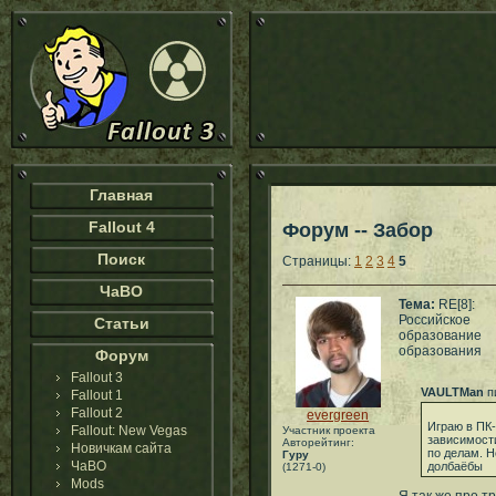
Главная
Fallout 4
Форум -- Забор
Поиск
Страницы:
1
2
3
4
5
ЧаВО
Тема:
RE[8]:
Российское
Статьи
образование
образования
Форум
Fallout 3
VAULTMan
п
Fallout 1
Fallout 2
evergreen
Играю в ПК-
Fallout: New Vegas
Участник проекта
зависимости
Авторейтинг:
Новичкам сайта
по делам. Н
Гуру
ЧаВО
долбаёбы
(1271-0)
Mods