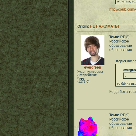
атлетам, ес
http://coub.co
___________________________
Origin:
НЕ НАЖИМАТЬ!
Тема:
RE[8]:
Российское
образование
образования
stepler
писал
evergreen
evergre
Участник проекта
Авторейтинг:
.
Гуру
(1271-0)
го бф на в
Когда бета тес
Тема:
RE[9]:
Российское
образование
образования