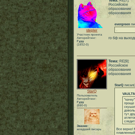
Тема:
RE[7]:
Российское
образование
образования
evergreen
пи
.
stepler
Участник проекта
го бф на выход
Авторейтинг:
Гуру
(1852-0)
Тема:
RE[9]:
Российское
образование
образования
StarQ
писал(
StarQ
VAULT
Пользователь
Авторейтинг:
"качку
Гуру
проще 
(690-0)
скушат
доволь
тут др
атлето
следит
Звание:
Все верно! 
младший писарь
плавленный,