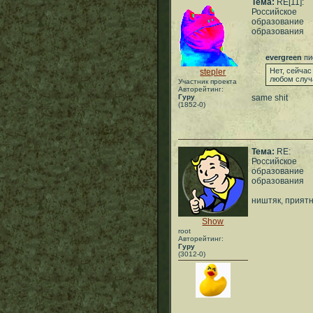
Тема:
RE[11]:
Российское
образование
образования
evergreen
пи
Нет, сейчас
stepler
любом случ
Участник проекта
Авторейтинг:
Гуру
same shit
(1852-0)
Тема:
RE:
Российское
образование
образования
ништяк, прият
Show
root
Авторейтинг:
Гуру
(3012-0)