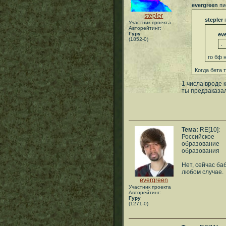
evergreen
пи
stepler
stepler
п
Участник проекта
Авторейтинг:
Гуру
ev
(1852-0)
.
го бф 
Когда бета 
1 числа вроде 
ты предзаказа
Тема:
RE[10]:
Российское
образование
образования
Нет, сейчас ба
любом случае.
evergreen
Участник проекта
Авторейтинг:
Гуру
(1271-0)