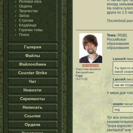
Я так же про т
Ролевая игра
иногда забываю
Ордена
Не пойти гулят
Творчество
друга по 1.5 ча
Забор
Стрелка
Последний раз
Кладбище
Горячие темы
Поиск
Тема:
RE[6]:
Российское
образование
Галерея
образования
Файлы
LancerX
писа
Файлообмен
evergreen
Ты просто н
Участник проекта
какой скоро
Counter Strike
Авторейтинг:
Гуру
(1271-0)
LancerX
писа
Чат
как же тогд
Новости
У меня для теб
Скриншоты
stepler
писал
Написать
img
Ссылки
Тут все относи
занимательное
Ордена
"пора взрослеть
заебался" или 