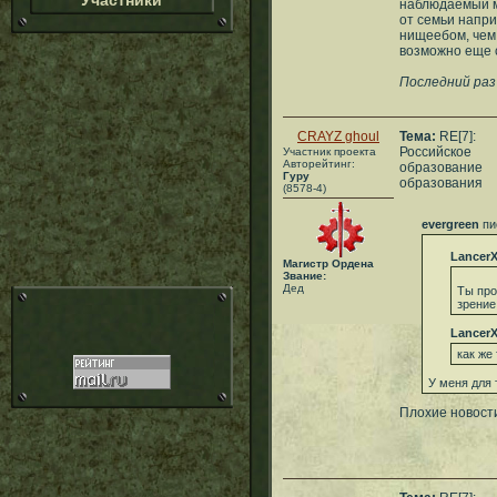
Участники
наблюдаемый м
от семьи напри
нищеебом, чем
возможно еще 
Последний раз 
CRAYZ ghoul
Тема:
RE[7]:
Российское
Участник проекта
Авторейтинг:
образование
Гуру
образования
(8578-4)
evergreen
пи
Lancer
Магистр Ордена
Звание:
Дед
Ты про
зрение
Lancer
как же
У меня для 
Плохие новост