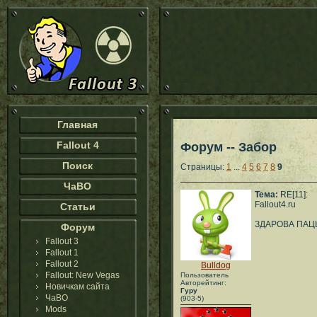
Главная
Fallout 4
Форум -- Забор
Поиск
Страницы:
1
...
4
5
6
7
8
9
ЧаВО
Тема:
RE[11]:
Fallout4.ru
Статьи
ЗДАРОВА ПАЦ
Форум
Fallout 3
Fallout 1
Fallout 2
Bulldog
Fallout: New Vegas
Пользователь
Авторейтинг:
Новичкам сайта
Гуру
ЧаВО
(903-5)
Mods