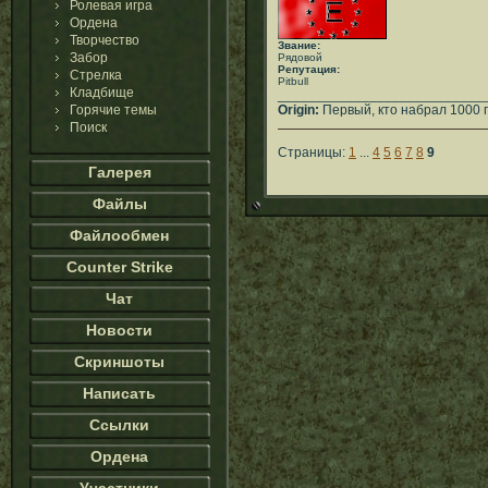
Ролевая игра
Ордена
Творчество
Звание:
Забор
Рядовой
Репутация:
Стрелка
Pitbull
Кладбище
___________________________
Горячие темы
Origin:
Первый, кто набрал 1000 
Поиск
Страницы:
1
...
4
5
6
7
8
9
Галерея
Файлы
Файлообмен
Counter Strike
Чат
Новости
Скриншоты
Написать
Ссылки
Ордена