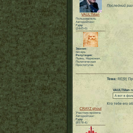
Последний раз
VAULTMan
Пользователь
Авторейтинг:
Гуру
(2445-0)
Звание:
писарь
Репутация:
Пьянь, Наркоман,
Политическая
Проститутка
Тема:
RE[9]: Пр
VAULTMan
п
А вот в фо
Кто тебе его о
CRAYZ ghoul
Участник проекта
Авторейтинг:
Гуру
(8578-4)