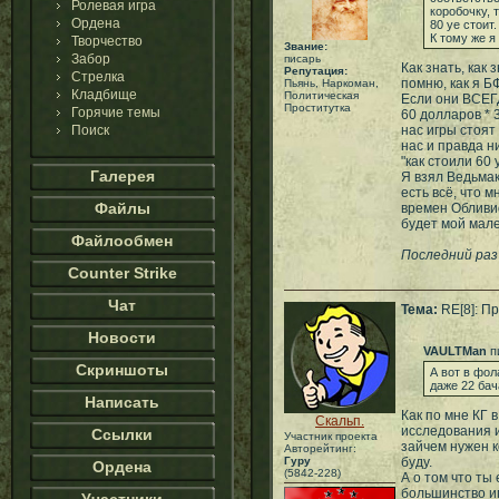
Ролевая игра
коробочку, 
Ордена
80 уе стоит.
К тому же я
Творчество
Звание:
Забор
писарь
Как знать, как
Репутация:
Стрелка
помню, как я БФ
Пьянь, Наркоман,
Кладбище
Политическая
Если они ВСЕГД
Проститутка
Горячие темы
60 долларов * 
Поиск
нас игры стоят
нас и правда ни
"как стоили 60 
Галерея
Я взял Ведьмак
есть всё, что 
Файлы
времен Обливио
будет мой мале
Файлообмен
Последний раз
Counter Strike
Чат
Тема:
RE[8]: Пр
Новости
VAULTMan
п
Скриншоты
А вот в фол
даже 22 бач
Написать
Как по мне КГ 
Скальп.
исследования и
Ссылки
Участник проекта
зайчем нужен к
Авторейтинг:
Гуру
буду.
Ордена
(5842-228)
А о том что ты
большинство иг