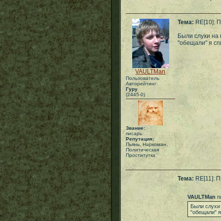
Тема:
RE[10]: П
Были слухи на 
"обещали" я сп
VAULTMan
Пользователь
Авторейтинг:
Гуру
(2445-0)
Звание:
писарь
Репутация:
Пьянь, Наркоман,
Политическая
Проститутка
Тема:
RE[11]: П
VAULTMan
п
Были слухи 
"обещали" я