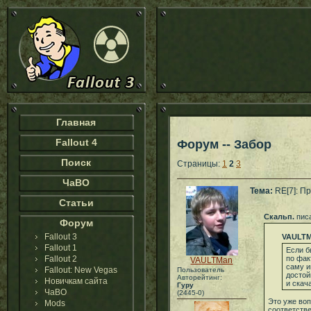
Главная
Fallout 4
Форум -- Забор
Поиск
Страницы:
1
2
3
ЧаВО
Тема:
RE[7]: Пр
Статьи
Скальп.
писа
Форум
Fallout 3
VAULT
Fallout 1
Если б
Fallout 2
по фак
VAULTMan
саму и
Fallout: New Vegas
Пользователь
достой
Авторейтинг:
Новичкам сайта
и скач
Гуру
ЧаВО
(2445-0)
Это уже воп
Mods
соответстве