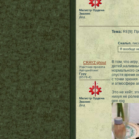
Магистр Ордена
Звание:
Дед
Тема:
RE[9]: Пр
Скальп.
писа
Я вообще не
В том, что игр
CRAYZ ghoul
детей,наливные
Участник проекта
нормального сю
Авторейтинг:
Гуру
спустя время н
(8578-4)
с точки зрения
и атмосфере а
Это не хейт, э
нихуя не ролев
Магистр Ордена
gen rpg
Звание:
Дед