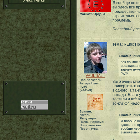
Участники
Я вообще не по
вы здесь все п
предшественни
Магистр Ордена
строительство 
проблема.
Последний раз
Тема:
RE[9]: Пр
Скальп.
писа
Как по мне 
исследовани
зайчем нуже
буду.
VAULTMan
Пользователь
Зато очень мно
Авторейтинг:
привертеть коо
Гуру
в одного, а так
(2445-0)
выпада. Благо 
тестили и всё 
вокруг ф4 недо
Звание:
писарь
Скальп.
писа
Репутация:
Я вообще не
Пьянь, Наркоман,
здесь все п
Политическая
вообще не я
Проститутка
вменяемый к