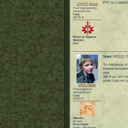
РПГ со ставкой
CRAYZ ghoul
Участник проекта
Авторейтинг:
Гуру
(8578-4)
Магистр Ордена
Звание:
Дед
Тема:
RE[12]: П
Ты говоришь эт
живым человеко
ним.
ЗЫ Я до сих по
даже туда не с
VAULTMan
Пользователь
Авторейтинг:
Гуру
(2445-0)
Звание:
писарь
Репутация:
Пьянь, Наркоман,