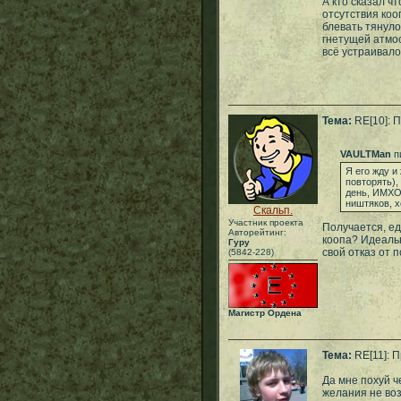
А кто сказал ч
отсутствия коо
блевать тянуло
гнетущей атмос
всё устраивало
Тема:
RE[10]: П
VAULTMan
п
Я его жду и
повторять),
день, ИМХО,
ништяков, х
Скальп.
Участник проекта
Получается, ед
Авторейтинг:
коопа? Идеальн
Гуру
свой отказ от п
(5842-228)
Магистр Ордена
Тема:
RE[11]: П
Да мне похуй ч
желания не воз