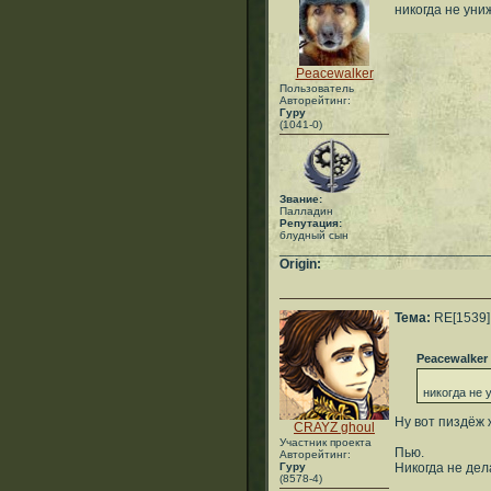
никогда не уни
Peacewalker
Пользователь
Авторейтинг:
Гуру
(1041-0)
Звание:
Палладин
Репутация:
блудный сын
___________________________
Origin:
Тема:
RE[1539]:
Peacewalker
никогда не 
Ну вот пиздёж 
CRAYZ ghoul
Участник проекта
Пью.
Авторейтинг:
Гуру
Никогда не дел
(8578-4)