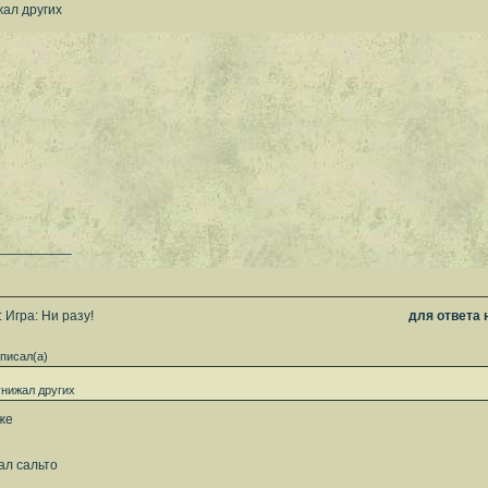
жал других
__________
 Игра: Ни разу!
для ответа
писал(а)
унижал других
же
ал сальто