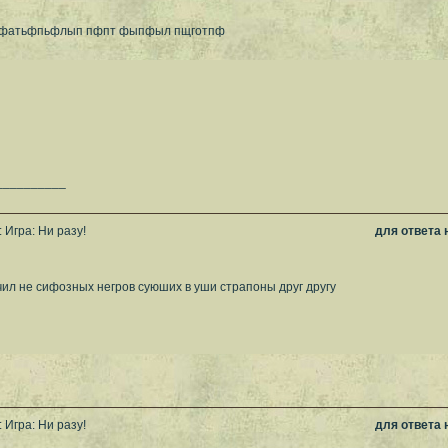
ойфатьфпьфлып пфпт фыпфыл пщготпф
__________
 Игра: Ни разу!
для ответа
чил не сифозных негров суюших в уши страпоны друг другу
 Игра: Ни разу!
для ответа