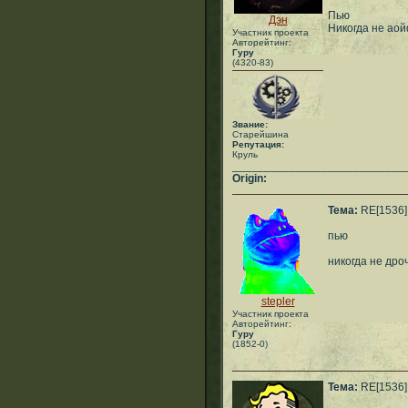
Пью
Дэн
Никогда не а
Участник проекта
Авторейтинг:
Гуру
(4320-83)
Звание:
Старейшина
Репутация:
Круль
___________________________
Origin:
Тема:
RE[1536]:
пью
никогда не дро
stepler
Участник проекта
Авторейтинг:
Гуру
(1852-0)
Тема:
RE[1536]: