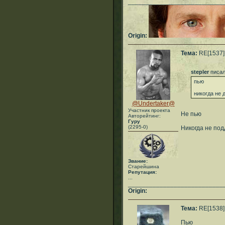
___________________________
Origin:
Тема:
RE[1537]:
stepler
писал
пью
никогда не 
@Undertaker@
Участник проекта
Не пью
Авторейтинг:
Гуру
(2295-0)
Никогда не по
Звание:
Старейшина
Репутация:
...
___________________________
Origin:
Тема:
RE[1538]:
Пью