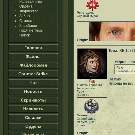
Ролевая игра
Ордена
Творчество
Репутация:
Забор
Скучный мудак
___________________________
Стрелка
Кладбище
Горячие темы
Поиск
Origin:
Галерея
Тема:
RE[1533]:
Файлы
МОрмон
пис
Файлообмен
Пью
Никогда не 
Counter Strike
Не пью
Дэн
Чат
Никогда не пил
Участник проекта
Авторейтинг:
Новости
Гуру
(4320-83)
Скриншоты
Написать
Звание:
Ссылки
Старейшина
Репутация:
Круль
Ордена
___________________________
Origin: