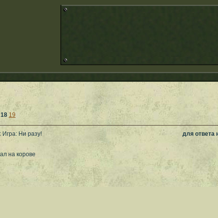
18
19
 Игра: Ни разу!
для ответа
кал на корове