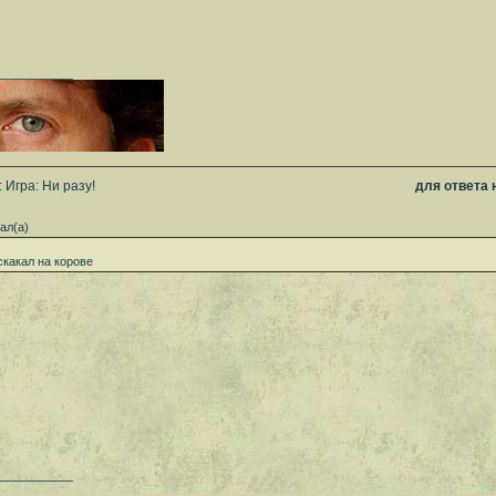
__________
 Игра: Ни разу!
для ответа
ал(а)
скакал на корове
__________