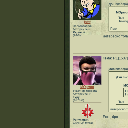
Дэн
писал(а)
МОрмо
Пью
Никогд
jaec
Пользователь
Пью
Авторейтинг:
Рядовой
(94-0)
интересно толь
Тема:
RE[1537]:
jaec
писал(а)
Дэн
пис
МО
МОрмон
Участник проекта
П
Авторейтинг:
Н
Гуру
(4678-0)
Пью
интересно т
Есть, бро
Репутация:
Скучный мудак