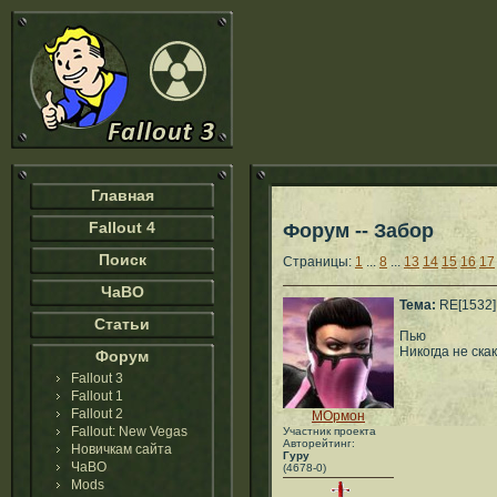
Главная
Fallout 4
Форум -- Забор
Поиск
Страницы:
1
...
8
...
13
14
15
16
17
ЧаВО
Тема:
RE[1532]:
Статьи
Пью
Никогда не ска
Форум
Fallout 3
Fallout 1
Fallout 2
МОрмон
Fallout: New Vegas
Участник проекта
Авторейтинг:
Новичкам сайта
Гуру
ЧаВО
(4678-0)
Mods