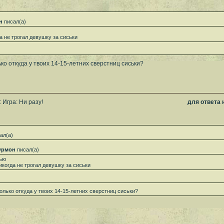
н
писал(а)
а не трогал девушку за сиськи
ко откуда у твоих 14-15-летних сверстниц сиськи?
 Игра: Ни разу!
для ответа
ал(а)
рмон
писал(а)
ью
икогда не трогал девушку за сиськи
олько откуда у твоих 14-15-летних сверстниц сиськи?