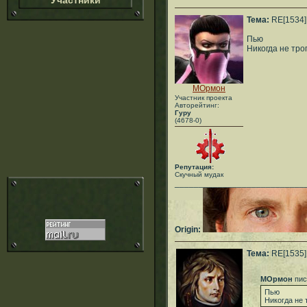
Участники
Тема:
RE[1534]:
Пью
Никогда не тро
МОрмон
Участник проекта
Авторейтинг:
Гуру
(4678-0)
Репутация:
Скучный мудак
___________________________
Origin:
Тема:
RE[1535]:
МОрмон
пис
Пью
Никогда не 