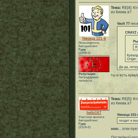
Тема:
RE[4]: Кт
из Киева а?
Vault 77
писа
CRAYZ 
Умница 101-й
Ры
Пользователь
Авторейтинг:
Я
Гуру
(1658-0)
Кувалд
Origin
Да-да, нетр
Репутация:
ты и есть кува
Легендарная
личность
Тема:
RE[5]: Кт
из Киева а?
hello167
Умница 101-
Участник проекта
Авторейтинг:
пиздит и в
Гуру
(1516-0)
ммм... этих пу
Последний раз