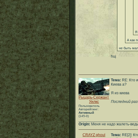
Я
А как 
не быть ма
huj
Тема:
RE: Кто 
Киева а?
Я из киева
Рыцарь-Сержант
Уилкс
Последний раз
Пользователь
Авторейтинг:
Активный
(145-0)
___________________________
Origin:
Меня не надо жалеть-ведь
CRAYZ ghoul
Тема:
RE[2]: Кт