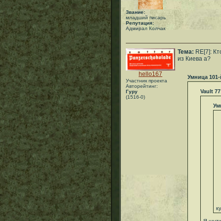
Звание:
младший писарь
Репутация:
Адмирал Колчак
Тема:
RE[7]: Кт
из Киева а?
hello167
Умница 101-
Участник проекта
Авторейтинг:
Vault 77
Гуру
(1516-0)
Ум
к