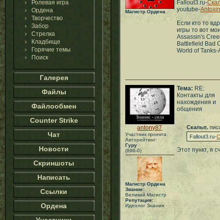
Ролевая игра
Fallout3.ru-
Скал
youtube-
Antoxi
Ордена
Магистр Ордена
Творчество
Если кто то вд
Забор
игры то вот мои
Стрелка
Assassin's Cre
Кладбище
Battlefield Bad
Горячие темы
World of Tanks-
Поиск
Галерея
Тема:
RE:
Файлы
Контакты для
нахождения и
Файлообмен
общения
Counter Strike
antony87
Скальп.
писа
Чат
Участник проекта
Fallout3.ru-
С
Авторейтинг:
Гуру
Новости
Этот пункт, я 
(896-0)
Скриншоты
Написать
Магистр Ордена
Звание:
Ссылки
Великий Магистр
Репутация:
Ордена
Идеолог Знания