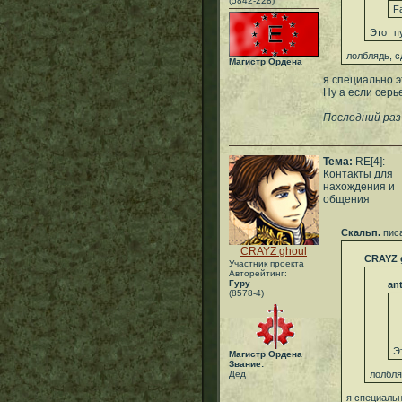
(5842-228)
Fa
Этот п
лолблядь, с
Магистр Ордена
я специально э
Ну а если серь
Последний раз 
Тема:
RE[4]:
Контакты для
нахождения и
общения
Скальп.
писа
CRAYZ ghoul
CRAYZ 
Участник проекта
Авторейтинг:
Гуру
an
(8578-4)
Э
Магистр Ордена
Звание:
Дед
лолбля
я специальн