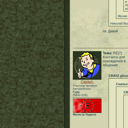
я
Н
к
Мухин 
Николай Во
ок. Давай
Тема:
RE[7]:
Контакты для
нахождения и
общения
CRAYZ ghou
Скальп.
Скальп
Участник проекта
Авторейтинг:
Гуру
CR
(5842-228)
Магистр Ордена