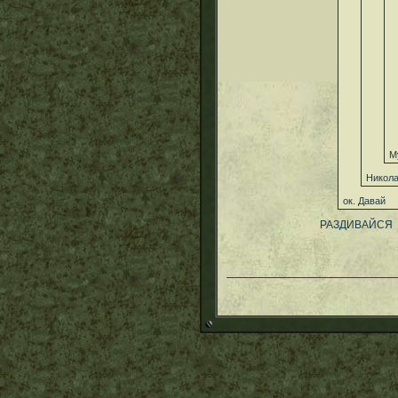
М
Никола
ок. Давай
РАЗДИВАЙСЯ