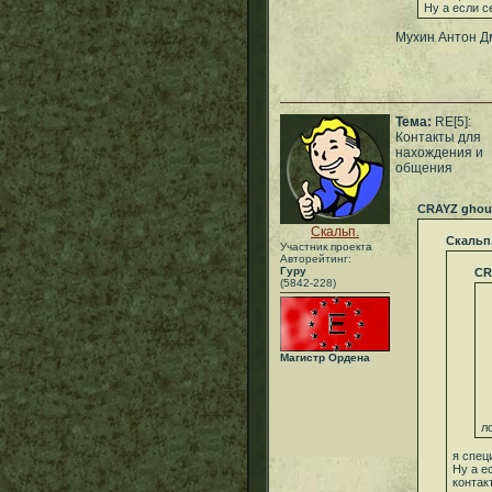
Ну а если с
Мухин Антон Д
Тема:
RE[5]:
Контакты для
нахождения и
общения
CRAYZ ghou
Скальп.
Скальп
Участник проекта
Авторейтинг:
Гуру
CR
(5842-228)
Магистр Ордена
л
я спец
Ну а е
контак