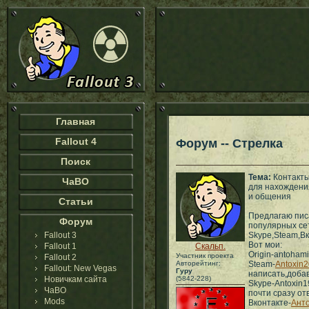
Главная
Fallout 4
Форум -- Стрелка
Поиск
Тема:
Контакт
ЧаВО
для нахождени
и общения
Статьи
Предлагаю писа
Форум
популярных сет
Fallout 3
Skype,Steam,Вко
Вот мои:
Fallout 1
Скальп.
Origin-antoham
Участник проекта
Fallout 2
Авторейтинг:
Steam-
Antoxin
Fallout: New Vegas
Гуру
написать,доба
Новичкам сайта
(5842-228)
Skype-Antoxin1
ЧаВО
почти сразу от
Mods
Вконтакте-
Ант