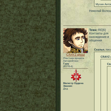
Мухин Анто
Николай Волош
Тема:
RE[6]:
Контакты для
нахождения и
общения
Скальп.
писа
CRAYZ ghoul
CRAYZ 
Участник проекта
Авторейтинг:
Гуру
Ск
(8578-4)
Магистр Ордена
Звание:
Дед