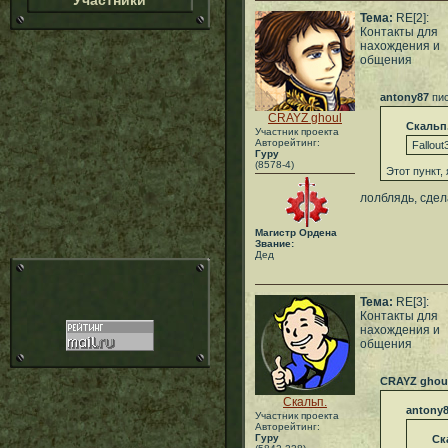
Участники
Тема:
RE[2]:
Контакты для
нахождения и
общения
antony87
пис
CRAYZ ghoul
Скальп
Участник проекта
Авторейтинг:
Fallout
Гуру
(8578-4)
Этот пункт,
лолблядь, сдел
Магистр Ордена
Звание:
Дед
Тема:
RE[3]:
Контакты для
нахождения и
общения
CRAYZ ghou
Скальп.
antony
Участник проекта
Авторейтинг:
Гуру
Ск