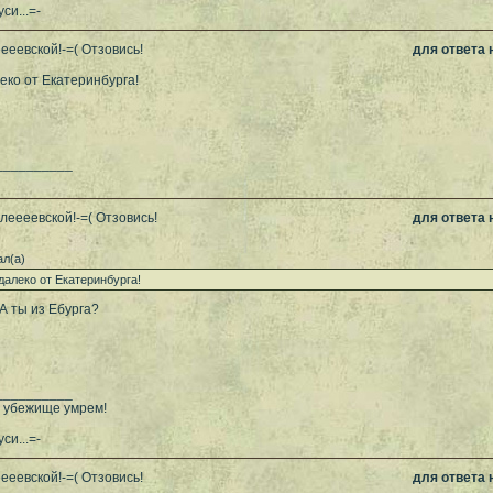
и...=-
ееевской!-=( Отзовись!
для ответа
леко от Екатеринбурга!
__________
леееевской!-=( Отзовись!
для ответа
л(а)
едалеко от Екатеринбурга!
 А ты из Ебурга?
__________
в убежище умрем!
и...=-
ееевской!-=( Отзовись!
для ответа