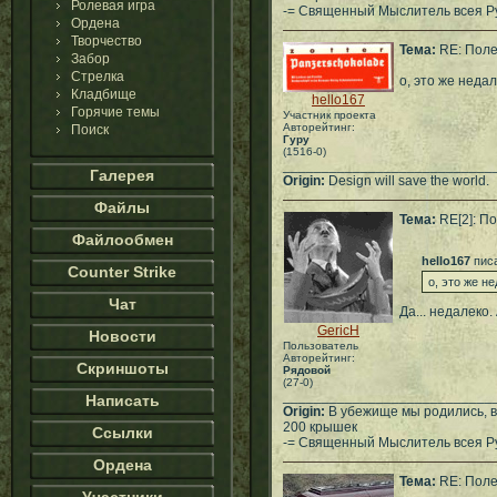
Ролевая игра
-= Священный Мыслитель всея Рус
Ордена
Творчество
Тема:
RE: Поле
Забор
Стрелка
о, это же неда
Кладбище
hello167
Горячие темы
Участник проекта
Авторейтинг:
Поиск
Гуру
(1516-0)
___________________________
Галерея
Origin:
Design will save the world.
Файлы
Тема:
RE[2]: По
Файлообмен
hello167
писа
Counter Strike
о, это же н
Чат
Да... недалеко.
GericH
Новости
Пользователь
Авторейтинг:
Скриншоты
Рядовой
(27-0)
___________________________
Написать
Origin:
В убежище мы родились, 
200 крышек
Ссылки
-= Священный Мыслитель всея Рус
Ордена
Тема:
RE: Поле