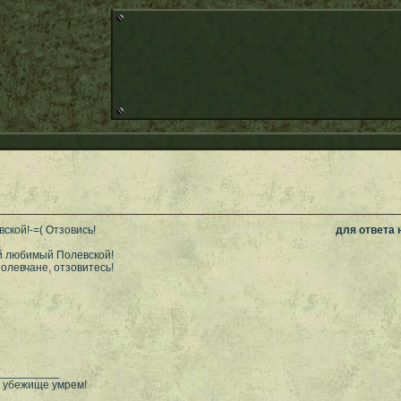
ской!-=( Отзовись!
для ответа
й любимый Полевской!
олевчане, отзовитесь!
__________
в убежище умрем!