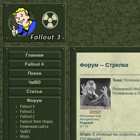
Главная
Fallout 4
Форум -- Стрелка
Поиск
Тема:
Полеееев
ЧаВО
Полевской! Мо
Статьи
Полевчанки и П
Форум
Fallout 3
Fallout 1
GericH
Пользователь
Fallout 2
Авторейтинг:
Fallout: New Vegas
Рядовой
Новичкам сайта
(27-0)
___________________________
ЧаВО
Origin:
В убежище мы родились, 
Mods
200 крышек