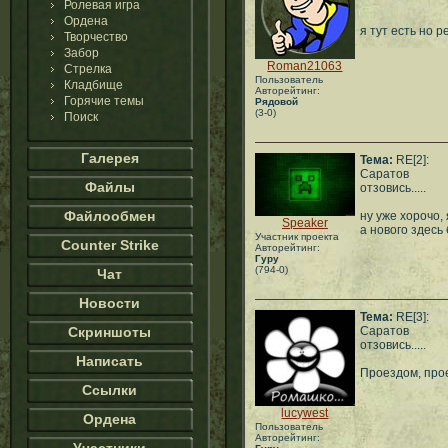
Ролевая игра
Ордена
я тут есть но 
Творчество
Забор
Roman21063
Стрелка
Пользователь
Кладбище
Авторейтинг:
Горячие темы
Рядовой
(3-0)
Поиск
Галерея
Тема:
RE[2]:
Саратов
Файлы
отзовись.....
Файлообмен
ну уже хорочо,
Speaker
а нового здесь 
Участник проекта
Counter Strike
Авторейтинг:
Гуру
(794-0)
Чат
Новости
Тема:
RE[3]:
Скриншоты
Саратов
отзовись.....
Написать
Проездом, прое
Ссылки
lucywest
Ордена
Пользователь
Авторейтинг: