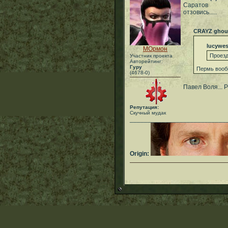
Саратов
отзовись.....
CRAYZ ghou
lucywes
МОрмон
Проезд
Участник проекта
Авторейтинг:
Гуру
Пеpмь вообщ
(4678-0)
Павел Воля... Р
Репутация:
Скучный мудак
___________________________
Origin: