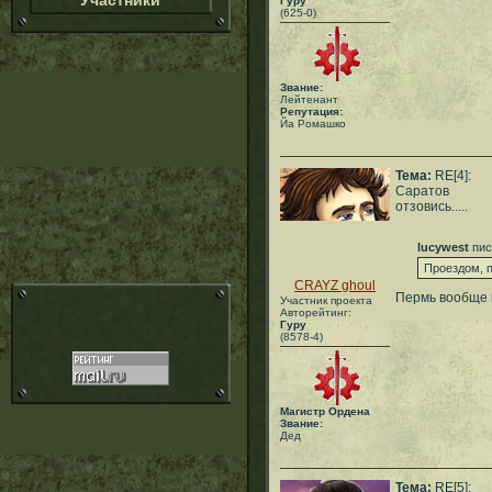
Участники
Гуру
(625-0)
Звание:
Лейтенант
Репутация:
Йа Ромашко
Тема:
RE[4]:
Саратов
отзовись.....
lucywest
пис
Проездом, п
CRAYZ ghoul
Пеpмь вообще г
Участник проекта
Авторейтинг:
Гуру
(8578-4)
Магистр Ордена
Звание:
Дед
Тема:
RE[5]: