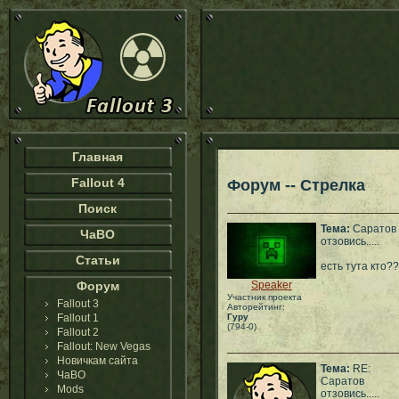
Главная
Fallout 4
Форум -- Стрелка
Поиск
Тема:
Саратов
ЧаВО
отзовись.....
Статьи
есть тута кто?
Форум
Speaker
Участник проекта
Fallout 3
Авторейтинг:
Fallout 1
Гуру
(794-0)
Fallout 2
Fallout: New Vegas
Новичкам сайта
Тема:
RE:
ЧаВО
Саратов
Mods
отзовись.....