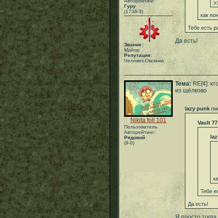
Авторейтинг:
э
Гуру
(1738-3)
как по
Тебе есть р
Да есть!
Звание:
Майор
Репутация:
Человек-Овсянка
Тема:
RE[4]: кт
из щёлково
lazy punk
пи
Nikita foll 101
Vault 77
Пользователь
Авторейтинг:
la
Рядовой
(9-0)
к
Тебе е
Да есть!
Я просто тогда