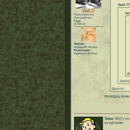
Vault 77
Vault 77
la
Пользователь
Авторейтинг:
Гуру
(1796-0)
Звание:
младший писарь
Репутация:
Адмирал Колчак
Д
Запяту
Да
,
есть!
Молодец, хоче
Тема:
RE[7]: кт
из щёлково