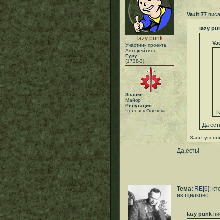
Vault 77
писа
lazy pu
lazy punk
Vau
Участник проекта
Авторейтинг:
Гуру
(1738-3)
Звание:
Майор
Репутация:
Человек-Овсянка
Т
Да ест
Запятую по
Да
,
есть!
Тема:
RE[6]: кт
из щёлково
lazy punk
пи