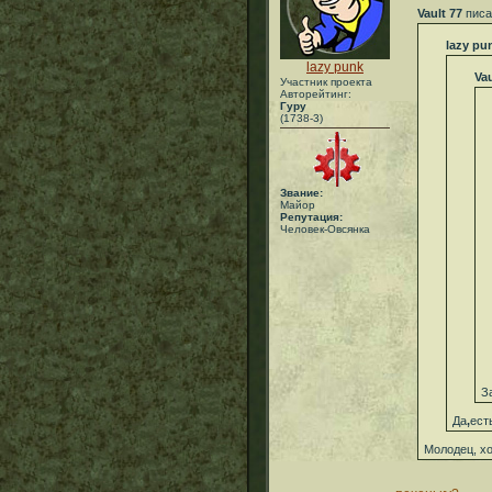
Vault 77
писа
lazy pu
lazy punk
Vau
Участник проекта
Авторейтинг:
Гуру
(1738-3)
Звание:
Майор
Репутация:
Человек-Овсянка
З
Да
,
ест
Молодец, х