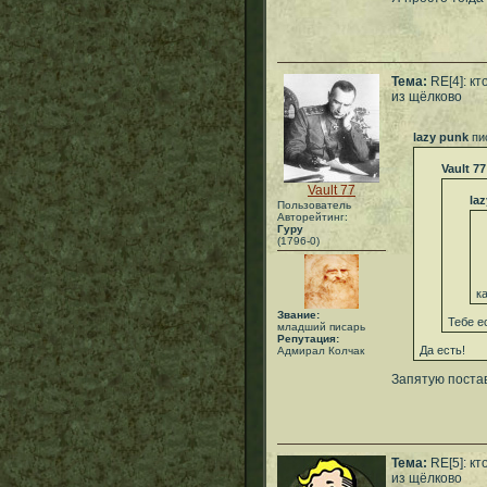
Тема:
RE[4]: кт
из щёлково
lazy punk
пи
Vault 77
Vault 77
la
Пользователь
Авторейтинг:
Гуру
(1796-0)
к
Звание:
Тебе е
младший писарь
Репутация:
Да есть!
Адмирал Колчак
Запятую постав
Тема:
RE[5]: кт
из щёлково