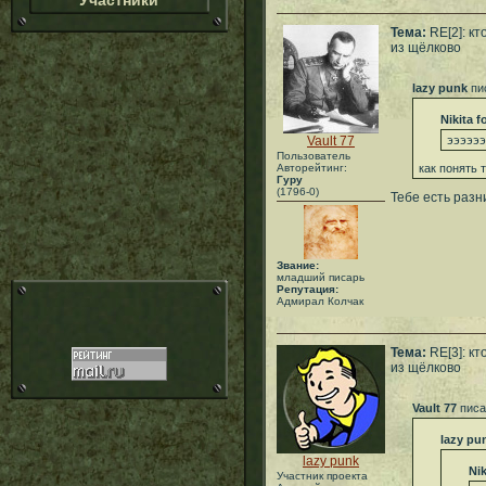
Участники
Тема:
RE[2]: кт
из щёлково
lazy punk
пи
Nikita f
Vault 77
ээээээ
Пользователь
Авторейтинг:
как понять 
Гуру
(1796-0)
Тебе есть разн
Звание:
младший писарь
Репутация:
Адмирал Колчак
Тема:
RE[3]: кт
из щёлково
Vault 77
писа
lazy pu
lazy punk
Nik
Участник проекта