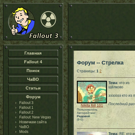
Главная
Fallout 4
Форум -- Стрелка
Поиск
Страницы:
1
2
ЧаВО
Тема:
кто из
щёлково
Статьи
эээээээ кто из
Форум
Fallout 3
Последний раз
Nikita foll 101
Fallout 1
Пользователь
Fallout 2
Авторейтинг:
Рядовой
Fallout: New Vegas
(9-0)
Новичкам сайта
ЧаВО
Mods
Тема:
RE: кто и