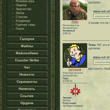
Ролевая игра
щёлково
Ордена
Творчество
Nikita foll 10
Забор
эээээээ кто
Стрелка
Кладбище
Artes
А разве это не
Горячие темы
Пользователь
Авторейтинг:
Поиск
Активный
(268-0)
Галерея
Тема:
RE: кто и
Файлы
щёлково
Файлообмен
Nikita foll 10
Counter Strike
эээээээ кто
Чат
как понять твой
lazy punk
Участник проекта
Новости
Авторейтинг:
Гуру
Скриншоты
(1738-3)
Написать
Ссылки
Звание:
Майор
Ордена
Репутация:
Человек-Овсянка