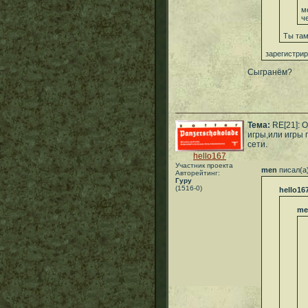
м
ч
Ты там
зарегистри
Сыгранём?
Тема:
RE[21]: 
игры,или игры 
сети.
hello167
Участник проекта
men
писал(а
Авторейтинг:
Гуру
(1516-0)
hello16
me