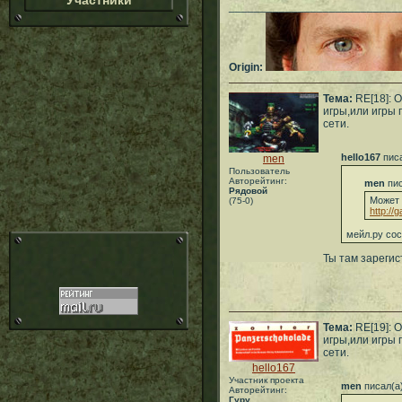
Участники
___________________________
Origin:
Тема:
RE[18]: 
игры,или игры 
сети.
hello167
писа
men
Пользователь
Авторейтинг:
men
пис
Рядовой
Может 
(75-0)
http://
мейл.ру сос
Ты там зареги
Тема:
RE[19]: 
игры,или игры 
сети.
hello167
Участник проекта
men
писал(а
Авторейтинг:
Гуру