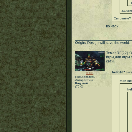
Т
зареги
Сыгранём?
во что?
___________________________
Origin:
Design will save the world.
Тема:
RE[22]: 
игры,или игры 
сети.
hello167
писа
men
Пользователь
Авторейтинг:
men
пис
Рядовой
(75-0)
he