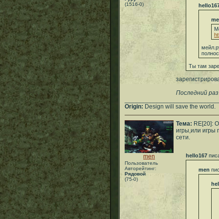
(1516-0)
hello16
me
М
ht
мейл.р
полно
Ты там зар
зарегистриров
Последний раз
___________________________
Origin:
Design will save the world.
Тема:
RE[20]: 
игры,или игры 
сети.
hello167
писа
men
Пользователь
Авторейтинг:
men
пис
Рядовой
(75-0)
he