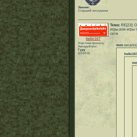
Звание:
Старший послушник
Тема:
RE[23]: 
игры,или игры 
сети.
hello167
Участник проекта
men
писал(а
Авторейтинг:
Гуру
(1516-0)
hello16
me