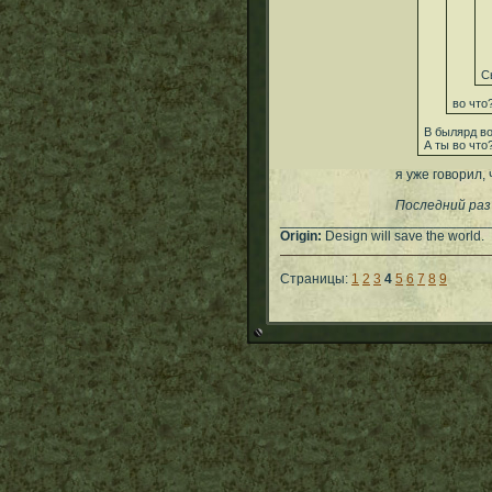
С
во что
В былярд в
А ты во что
я уже говорил,
Последний раз
___________________________
Origin:
Design will save the world.
Страницы:
1
2
3
4
5
6
7
8
9