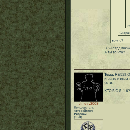
з
Сыгра
во что?
В былярд вось
А ты во что?
Тема:
RE[23]: 
игры,или игры 
сети.
KTO B C.S. 1.6?
dimetry2008
Пользователь
Авторейтинг:
Рядовой
(35-0)