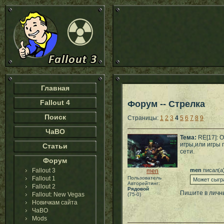
Главная
Fallout 4
Форум -- Стрелка
Поиск
Страницы:
1
2
3
4
5
6
7
8
9
ЧаВО
Тема:
RE[17]: 
игры,или игры 
Статьи
сети.
Форум
Fallout 3
men
писал(а
men
Fallout 1
Пользователь
Может сыгр
Авторейтинг:
Fallout 2
Рядовой
Пишите в личн
Fallout: New Vegas
(75-0)
Новичкам сайта
ЧаВО
Mods