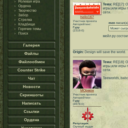
Ролевая игра
Тема:
RE[17]: 
Ордена
игры,или игры 
Творчество
сети.
Забор
hello167
Стрелка
Участник проекта
men
писал(а
Кладбище
Авторейтинг:
Гуру
Может сыгр
Горячие темы
(1516-0)
Поиск
мейл.ру состои
Галерея
___________________________
Origin:
Design will save the world.
Файлы
Файлообмен
Тема:
RE[18]: 
игры,или игры 
Counter Strike
сети.
Чат
Teeworlds, babo
Новости
МОрмон
Скриншоты
Участник проекта
Авторейтинг:
Гуру
Написать
(4678-0)
Ссылки
Ордена
Репутация:
Скучный мудак