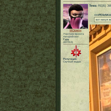
Тема:
RE[6]: Эй
<<<PE4eNKA
вот нихуя ж
МОрмон
Участник проекта
Авторейтинг:
Гуру
(4678-0)
Репутация:
Скучный мудак