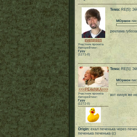
Тема:
RE[5]: Эй
МОрмон
пис
реклама губоз
evergreen
Участник проекта
Авторейтинг:
Гуру
(1271-0)
Тема:
RE[5]: Эй
МОрмон
пис
<<<PE4eNKA>>>
Участник проекта
вот нихуя же н
Авторейтинг:
Гуру
(1272-0)
___________________________
Origin:
ехал печенька через печен
печенька печенька (с)