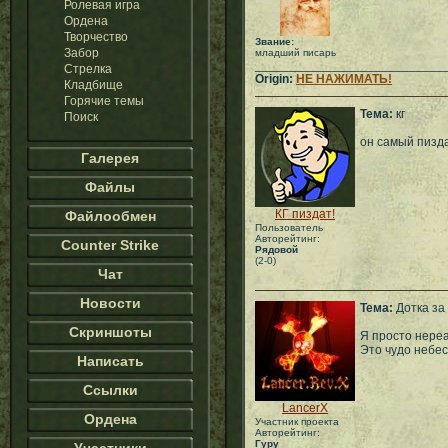
Ролевая игра
Ордена
Творчество
Звание:
Забор
младший писарь
___________________________
Стрелка
Origin:
НЕ НАЖИМАТЬ!
Кладбище
Горячие темы
Тема:
кг
Поиск
он самый пизда
Галерея
Файлы
КГ пиздат!
Файлообмен
Пользователь
Авторейтинг:
Counter Strike
Рядовой
(2-0)
Чат
Новости
Тема:
Дотка за
Скриншоты
Я просто нереал
Это чудо небес
Написать
Ссылки
LancerX
Ордена
Участник проекта
Авторейтинг:
Гуру