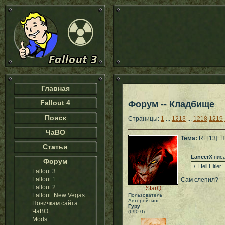
Главная
Fallout 4
Форум -- Кладбище
Поиск
Страницы:
1
...
1213
...
1218
1219
ЧаВО
Тема:
RE[13]: 
Статьи
LancerX
писа
Форум
/ Heil Hitler!
Fallout 3
Fallout 1
Сам слепил?
Fallout 2
StarQ
Fallout: New Vegas
Пользователь
Авторейтинг:
Новичкам сайта
Гуру
ЧаВО
(690-0)
Mods