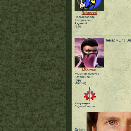
Rekoshet
Пользователь
Авторейтинг:
Рядовой
(1-0)
Тема:
RE[4]: Эй
МОрмон
Участник проекта
Авторейтинг:
Гуру
(4678-0)
Репутация:
Скучный мудак
___________________________
Origin: