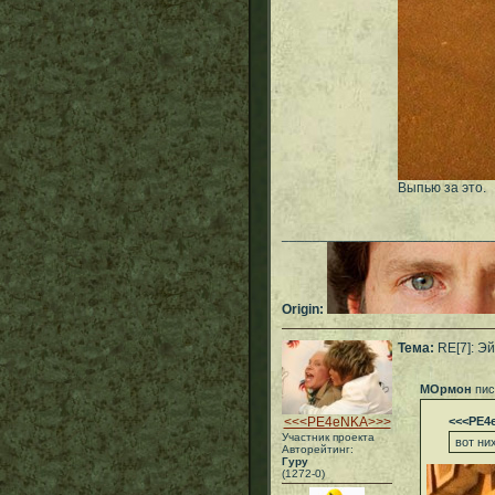
Выпью за это.
___________________________
Origin:
Тема:
RE[7]: Эй
МОрмон
пис
<<<PE4eNKA>>>
<<<PE4
Участник проекта
вот ни
Авторейтинг:
Гуру
(1272-0)