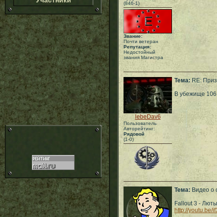
Участники
(846-1)
Звание:
Почти ветеран
Репутация:
Недостойный
звания Магистра
Тема:
RE: Призр
В убежище 106
lebeDav6
Пользователь
Авторейтинг:
Рядовой
(1-0)
Тема:
Видео о 
Fallout 3 - Лют
http://youtu.be