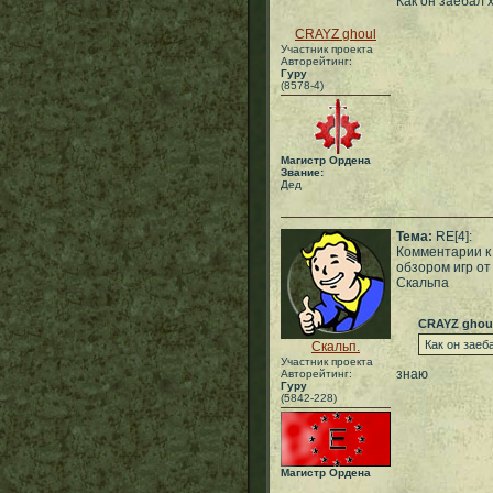
Как он заебал 
CRAYZ ghoul
Участник проекта
Авторейтинг:
Гуру
(8578-4)
Магистр Ордена
Звание:
Дед
Тема:
RE[4]:
Комментарии к
обзором игр от
Скальпа
CRAYZ ghou
Как он заеб
Скальп.
Участник проекта
знаю
Авторейтинг:
Гуру
(5842-228)
Магистр Ордена