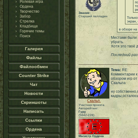
Ролевая игра
п
т
Ордена
р
Творчество
Звание:
Забор
Старший палладин
Только
Стрелка
экран,
Кладбище
в обзоре на
Горячие темы
Поиск
Местами были в
убрать.
Хотя это твоё 
Галерея
Последний раз 
Файлы
Файлообмен
Тема:
RE:
Комментарии к
Counter Strike
обзором игр от
Скальпа
Чат
ну собственно
Новости
кадры,осталось
Скальп.
Скриншоты
Участник проекта
Авторейтинг:
Написать
Гуру
(5842-228)
Ссылки
Ордена
Магистр Ордена