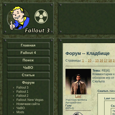
Главная
Fallout 4
Форум -- Кладбище
Поиск
Страницы:
1
...
10
...
15
16
17
18
1
ЧаВО
Тема:
RE[4]:
Комментарии к
Статьи
обзором игр от
Скальпа
Форум
Fallout 3
Скальп.
писа
Fallout 1
Fallout 2
Lavr
Lavr
пис
Fallout: New Vegas
Участник проекта
Авторейтинг:
Новичкам сайта
Гуру
Ск
ЧаВО
(825-0)
т
Mods
в