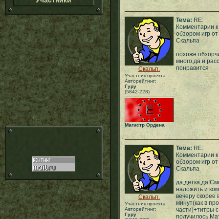
Участники
Тема:
RE:
Комментарии к
обзором игр от
Скальпа
похоже обзорчи
много,да и рас
понравится
Скальп.
Участник проекта
Авторейтинг:
Гуру
(5842-228)
Магистр Ордена
Тема:
RE:
Комментарии к
обзором игр от
Скальпа
да,детка,да!См
наложить и ко
вечеру скорее 
Скальп.
минут(как в пр
Участник проекта
Авторейтинг:
части)+титры 
Гуру
получилось.Ма