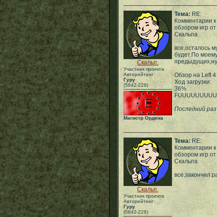
Тема:
RE:
Комментарии к
обзором игр от
Скальпа
все,осталось м
будет.По моем
предыдущих,ну
Скальп.
Участник проекта
Авторейтинг:
Обзор на Left 4
Гуру
Ход загрузки:
(5842-228)
36%
FUUUUUUUU
Последний раз 
Магистр Ордена
Тема:
RE:
Комментарии к
обзором игр от
Скальпа
все,закончил р
Скальп.
Участник проекта
Авторейтинг:
Гуру
(5842-228)