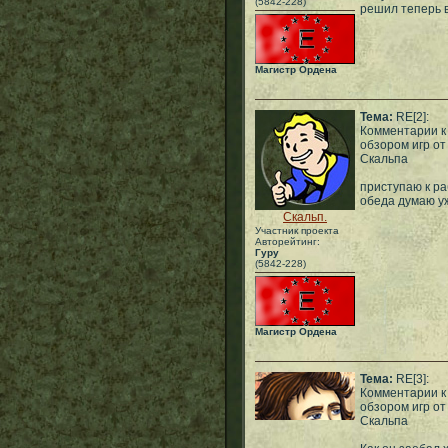
(5842-228)
решил теперь 
Магистр Ордена
Тема:
RE[2]:
Комментарии к
обзором игр от
Скальпа
приступаю к ра
обеда думаю у
Скальп.
Участник проекта
Авторейтинг:
Гуру
(5842-228)
Магистр Ордена
Тема:
RE[3]:
Комментарии к
обзором игр от
Скальпа