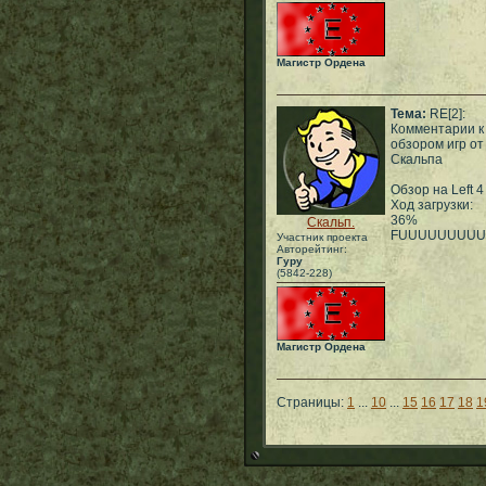
Магистр Ордена
Тема:
RE[2]:
Комментарии к
обзором игр от
Скальпа
Обзор на Left 4
Ход загрузки:
36%
Скальп.
FUUUUUUUU
Участник проекта
Авторейтинг:
Гуру
(5842-228)
Магистр Ордена
Страницы:
1
...
10
...
15
16
17
18
1