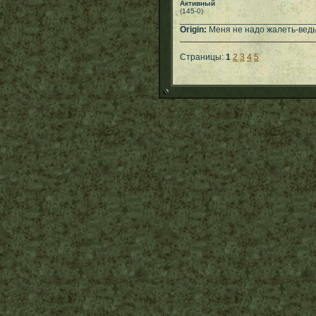
Активный
(145-0)
___________________________
Origin:
Меня не надо жалеть-ведь
Страницы:
1
2
3
4
5