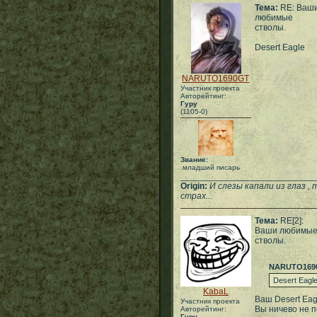
Тема:
RE: Ваш
любимые
стволы.
Desert Eagle
NARUTO1690GT
Участник проекта
Авторейтинг:
Гуру
(1105-0)
Звание:
.младший писарь
___________________________
Origin:
И слезы капали из глаз ,
страх...
Тема:
RE[2]:
Ваши любимы
стволы.
NARUTO169
Desert Eagl
KabaL
Ваш Desert Eagl
Участник проекта
Вы ничево не п
Авторейтинг:
Гуру