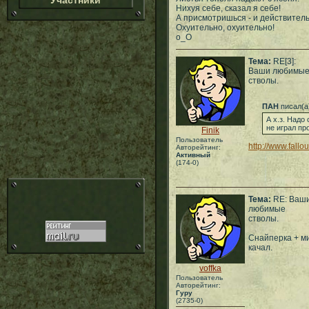
Участники
Нихуя себе, сказал я себе!
А присмотришься - и действитель
Охуительно, охуительно!
о_О
Тема:
RE[3]:
Ваши любимы
стволы.
ПАН
писал(а
А х.з. Надо
не играл пр
Finik
Пользователь
http://www.fallo
Авторейтинг:
Активный
(174-0)
Тема:
RE: Ваш
любимые
стволы.
Снайперка + ми
качал.
voffka
Пользователь
Авторейтинг:
Гуру
(2735-0)