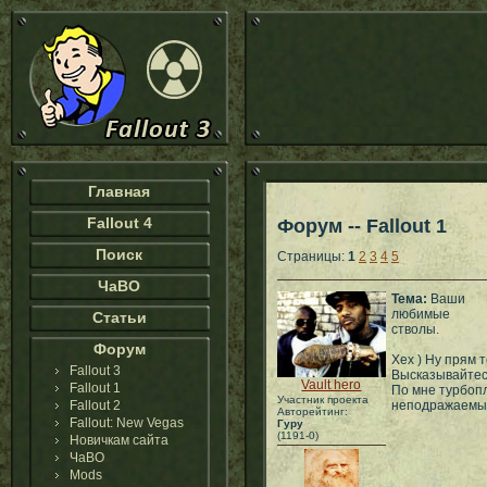
Главная
Fallout 4
Форум -- Fallout 1
Поиск
Страницы:
1
2
3
4
5
ЧаВО
Тема:
Ваши
любимые
Статьи
стволы.
Форум
Хех ) Ну прям 
Fallout 3
Высказывайтес
Vault hero
Fallout 1
По мне турбоп
Участник проекта
Fallout 2
неподражаемы
Авторейтинг:
Fallout: New Vegas
Гуру
(1191-0)
Новичкам сайта
ЧаВО
Mods