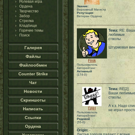
Ролевая игра
Ордена
Звание:
Верховный Магистр
Творчество
Репутация:
Забор
Ветеран Ордена
Стрелка
Кладбище
Горячие темы
Тема:
RE: Ваш
любимые
Поиск
стволы.
Галерея
Штурмовая вин
Файлы
Finik
Файлообмен
Пользователь
Авторейтинг:
Активный
Counter Strike
(174-0)
Чат
Тема:
RE[2]:
Новости
Ваши любимы
стволы.
Скриншоты
А х.з. Надо сп
ПАН
Написать
не играл прост
Пользователь
Авторейтинг:
Ссылки
Рядовой
(55-0)
Ордена
___________________________
Origin:
-
Листья тополя падают с ясеня.