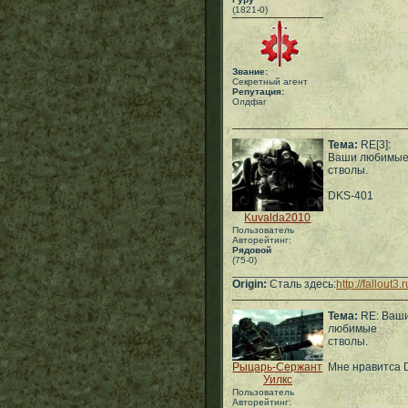
(1821-0)
Звание:
Секретный агент
Репутация:
Олдфаг
Тема:
RE[3]:
Ваши любимы
стволы.
DKS-401
Kuvalda2010
Пользователь
Авторейтинг:
Рядовой
(75-0)
___________________________
Origin:
Сталь здесь:
http://fallout3.r
Тема:
RE: Ваш
любимые
стволы.
Рыцарь-Сержант
Мне нравитса D
Уилкс
Пользователь
Авторейтинг: