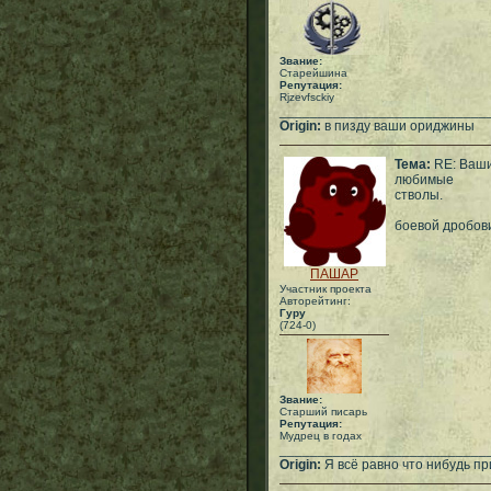
Звание:
Старейшина
Репутация:
Rjzevfsckiy
___________________________
Origin:
в пизду ваши ориджины
Тема:
RE: Ваш
любимые
стволы.
боевой дробови
ПАШАР
Участник проекта
Авторейтинг:
Гуру
(724-0)
Звание:
Старший писарь
Репутация:
Мудрец в годах
___________________________
Origin:
Я всё равно что нибудь при