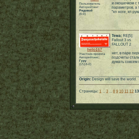
и окошечком с 
Пользователь
Авторейтинг:
параметров, а 
Рядовой
"хп ноги, хп ру
(6-0)
Тема:
RE[5]:
Fallout 3 vs
FALLOUT 2
hello167
нет, в паре пе
Участник проекта
подсчеты стали
Авторейтинг:
Гуру
думать совсем 
(1516-0)
___________________________
Origin:
Design will save the world.
Страницы:
1
...
3
...
8
9
10
11
12
13