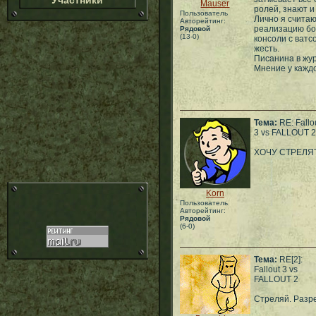
Участники
Mauser
ролей, знают 
Пользователь
Лично я считаю
Авторейтинг:
реализацию боя
Рядовой
(13-0)
консоли с ватс
жесть.
Писанина в жур
Мнение у каждо
Тема:
RE: Fallo
3 vs FALLOUT 2
ХОЧУ СТРЕЛЯТЬ
Korn
Пользователь
Авторейтинг:
Рядовой
(6-0)
Тема:
RE[2]:
Fallout 3 vs
FALLOUT 2
Стреляй. Раз