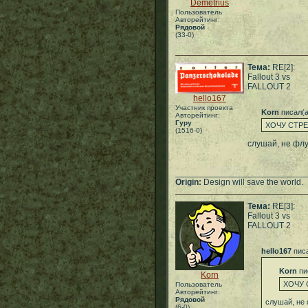
Demetrius
Пользователь
Авторейтинг:
Рядовой
(33-0)
Тема:
RE[2]:
Fallout 3 vs
FALLOUT 2
hello167
Участник проекта
Korn
писал(а
Авторейтинг:
Гуру
ХОЧУ СТРЕЛ
(1516-0)
слушай, не флу
___________________________
Origin:
Design will save the world.
Тема:
RE[3]:
Fallout 3 vs
FALLOUT 2
hello167
писа
Korn
пи
Korn
ХОЧУ С
Пользователь
Авторейтинг:
Рядовой
слушай, не 
(6-0)