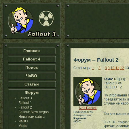
Главная
Fallout 4
Форум -- Fallout 2
Поиск
Страницы:
1
...
3
...
8
9
10
11
12
13
ЧаВО
Тема:
RE[33]:
Fallout 3 vs
Статьи
FALLOUT 2
Форум
Ну Игромании м
Fallout 3
предвзятости в
Fallout 1
случае не наоб
Fallout 2
Neil Parker
Fallout: New Vegas
Пользователь
Так вот мания 
Авторейтинг:
Новичкам сайта
Рядовой
ЧаВО
(95-0)
9 из 10 - таку
Mods
кризис, обливи