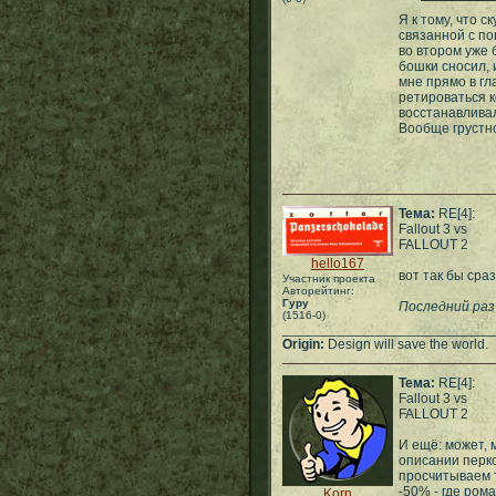
Я к тому, что 
связанной с п
во втором уже 
бошки сносил, 
мне прямо в гл
ретироваться к
восстанавливало
Вообще грустно
Тема:
RE[4]:
Fallout 3 vs
FALLOUT 2
hello167
вот так бы сраз
Участник проекта
Авторейтинг:
Гуру
Последний раз
(1516-0)
___________________________
Origin:
Design will save the world.
Тема:
RE[4]:
Fallout 3 vs
FALLOUT 2
И ещё: может, 
описании перко
просчитываем т
-50% - где ром
Korn