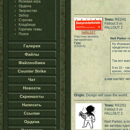
Ролевая игра
Ордена
Творчество
Забор
Тема:
RE[34]:
Стрелка
Fallout 3 vs
Кладбище
FALLOUT 2
Горячие темы
hello167
Поиск
Участник проекта
Neil Parker
пи
Авторейтинг:
Гуру
Ну Игромани
Галерея
(1516-0)
предвзятост
случае не н
Файлы
Так вот ма
Файлообмен
9 из 10 - т
Counter Strike
кризис, обл
а как насчет ч
Чат
Новости
___________________________
Origin:
Design will save the world.
Скриншоты
Написать
Тема:
RE[35]:
Fallout 3 vs
Ссылки
FALLOUT 2
Ордена
Neil Parker, а
же актёры одно
затмевает всё 