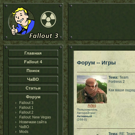
Главная
Fallout 4
Форум -- Игры
Поиск
Тема:
Team
ЧаВО
Fortress 2
Статьи
Как ваши ощущ
Форум
Fallout 3
Artes
Fallout 1
Пользователь
Fallout 2
Авторейтинг:
Активный
Fallout: New Vegas
(268-0)
Новичкам сайта
ЧаВО
Mods
Тема:
RE: Tea