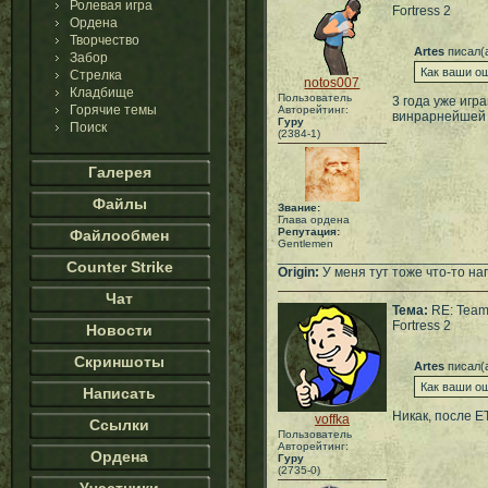
Ролевая игра
Fortress 2
Ордена
Творчество
Artes
писал(
Забор
Как ваши о
Стрелка
notos007
Кладбище
Пользователь
3 года уже игр
Горячие темы
Авторейтинг:
винрарнейшей
Гуру
Поиск
(2384-1)
Галерея
Файлы
Звание:
Глава ордена
Репутация:
Файлообмен
Gentlemen
___________________________
Counter Strike
Origin:
У меня тут тоже что-то нап
Чат
Тема:
RE: Tea
Fortress 2
Новости
Скриншоты
Artes
писал(
Как ваши о
Написать
Никак, после E
voffka
Ссылки
Пользователь
Авторейтинг:
Ордена
Гуру
(2735-0)