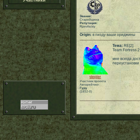
Участники
Звание:
Старейшина
Репутация:
Rjzevfsckiy
___________________________
Origin:
в пизду ваши ориджины
Тема:
RE[2]:
Team Fortress 2
мне всегда дос
переустановки с
stepler
Участник проекта
Авторейтинг:
Гуру
(1852-0)