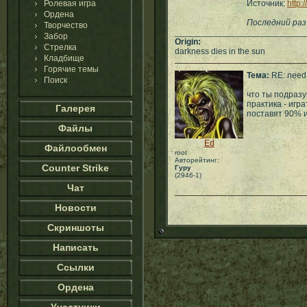
Ролевая игра
Источник:
http:
Ордена
Последний раз 
Творчество
___________________________
Забор
Origin:
Стрелка
darkness dies in the sun
Кладбище
Горячие темы
Тема:
RE: need 
Поиск
что ты подразу
практика - игр
Галерея
поставят 90% и
Файлы
Ed
Файлообмен
root
Авторейтинг:
Counter Strike
Гуру
(2946-1)
Чат
Новости
Скриншоты
Написать
Ссылки
Ордена