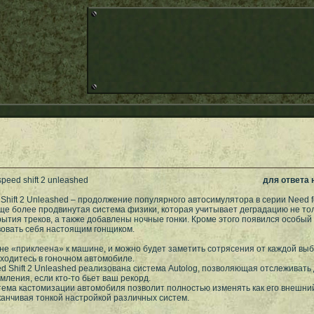
speed shift 2 unleashed
для ответа
 Shift 2 Unleashed – продолжение популярного автосимулятора в серии Need fo
е более продвинутая система физики, которая учитывает деградацию не тол
ытия треков, а также добавлены ночные гонки. Кроме этого появился особы
вовать себя настоящим гонщиком.
не «приклеена» к машине, и можно будет заметить сотрясения от каждой выбо
ходитесь в гоночном автомобиле.
ed Shift 2 Unleashed реализована система Autolog, позволяющая отслеживать
мления, если кто-то бьет ваш рекорд.
ема кастомизации автомобиля позволит полностью изменять как его внешний в
канчивая тонкой настройкой различных систем.