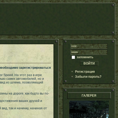
запомнить
 необходимо зарегистрироваться
Регистрация
r Speed. На этот раз в игре
Забыли пароль?
ько самих автомобилей, но и
й вид из шлема, позволяющий
ины на дороге, как будто вы по-
ГАЛЕРЕЯ
 достижения ваших друзей и
ид, так и начинку, начиная от