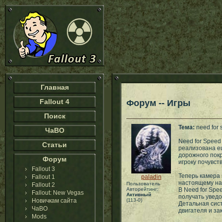
Главная
Fallout 4
Форум -- Игры
Поиск
Тема:
need for 
ЧаВО
Need for Speed
Статьи
реализована ещ
дорожного покр
Форум
игроку почувст
Fallout 3
Теперь камера 
Fallout 1
paladin
настоящему на
Пользователь
Fallout 2
Авторейтинг:
В Need for Spe
Fallout: New Vegas
Активный
получать уведо
Новичкам сайта
(113-0)
Детальная сист
ЧаВО
двигателя и за
Mods