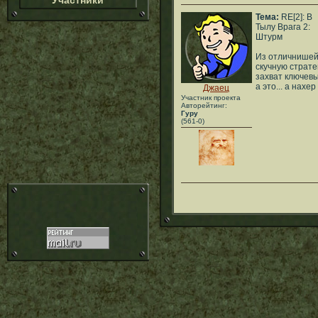
Участники
Тема:
RE[2]: В
Тылу Врага 2:
Штурм
Из отличнишей 
скучную страт
захват ключевы
а это... а нахе
Джаец
Участник проекта
Авторейтинг:
Гуру
(561-0)