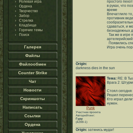
Ролевая игра
простого пехо
в руках, что п
Ордена
време
Творчество
Впечатлило то,
Забор
противник веде
Стрелка
сообразительно
Кладбище
сдаваться, и м
Горячие темы
безнадежных дл
Поиск
Так же в игре 
артелерийский 
Появились спе
Галерея
Игра очень пор
Файлы
___________________________
Файлообмен
Origin:
darkness dies in the sun
Counter Strike
Тема:
RE: В Ты
Чат
Врага 2: Штурм
Новости
Стоял сегодня 
Решил перенес
Скриншоты
Кто играл дели
нужен.
Написать
Punk
Участник проекта
Ссылки
Авторейтинг:
Гуру
(4288-1)
Ордена
___________________________
Origin:
заткнись мудаг!