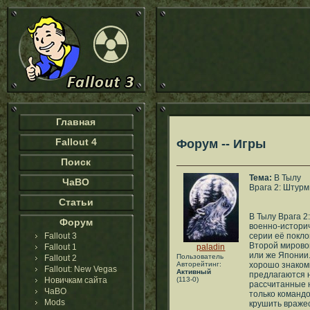
Главная
Fallout 4
Форум -- Игры
Поиск
Тема:
В Тылу
ЧаВО
Врага 2: Штурм
Статьи
В Тылу Врага 2
Форум
военно-историч
Fallout 3
серии её покло
Второй мирово
Fallout 1
paladin
или же Японии
Пользователь
Fallout 2
Авторейтинг:
хорошо знаком
Fallout: New Vegas
Активный
предлагаются 
Новичкам сайта
(113-0)
рассчитанные н
ЧаВО
только командо
Mods
крушить вражес