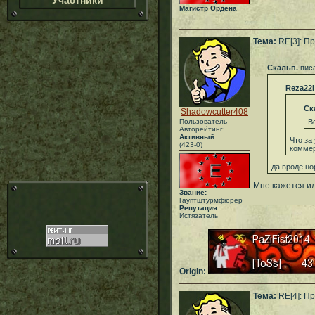
Участники
Магистр Ордена
Тема:
RE[3]: П
Скальп.
писа
Reza22I
Ск
Shadowcutter408
Пользователь
В
Авторейтинг:
Активный
Что за
(423-0)
коммер
да вроде но
Мне кажется и
Звание:
Гауптштурмфюрер
Репутация:
Истязатель
___________________________
Origin:
Тема:
RE[4]: П