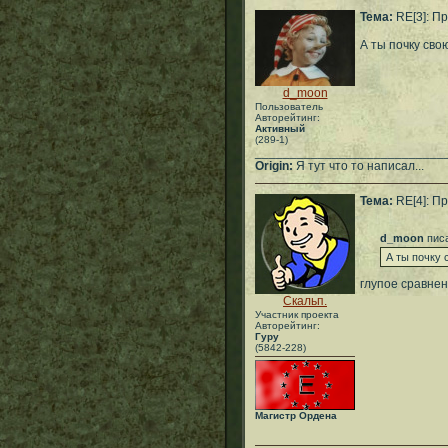
Тема:
RE[3]: П
А ты почку сво
d_moon
Пользователь
Авторейтинг:
Активный
(289-1)
___________________________
Origin:
Я тут что то написал...
Тема:
RE[4]: П
d_moon
писа
А ты почку
глупое сравнен
Скальп.
Участник проекта
Авторейтинг:
Гуру
(5842-228)
Магистр Ордена