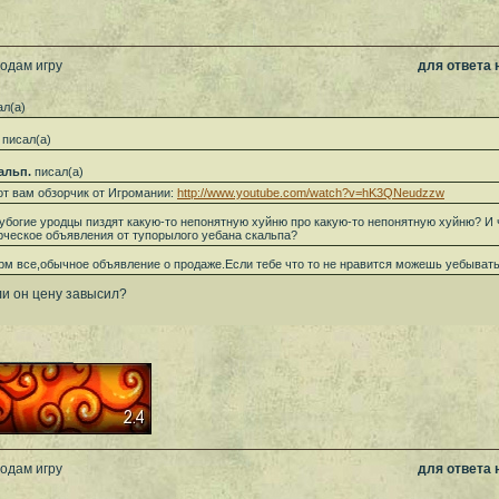
родам игру
для ответа
л(а)
писал(а)
альп.
писал(а)
от вам обзорчик от Игромании:
http://www.youtube.com/watch?v=hK3QNeudzzw
 убогие уродцы пиздят какую-то непонятную хуйню про какую-то непонятную хуйню? И 
ческое объявления от тупорылого уебана скальпа?
рм все,обычное объявление о продаже.Если тебе что то не нравится можешь уебывать 
ли он цену завысил?
__________
родам игру
для ответа