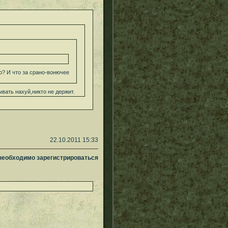
ю? И что за срано-вонючее
вать нахуй,никто не держит.
22.10.2011 15:33
 необходимо зарегистрироваться