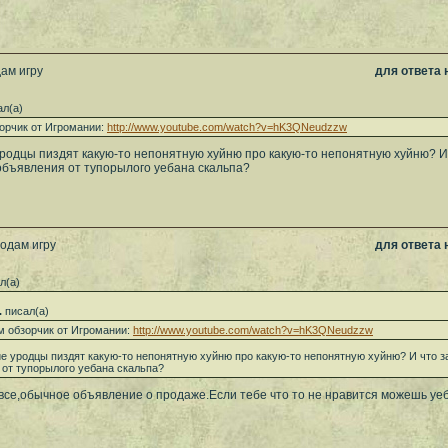
ам игру
для ответа
л(а)
орчик от Игромании:
http://www.youtube.com/watch?v=hK3QNeudzzw
уродцы пиздят какую-то непонятную хуйню про какую-то непонятную хуйню? И
объявления от тупорылого уебана скальпа?
родам игру
для ответа
л(а)
.
писал(а)
м обзорчик от Игромании:
http://www.youtube.com/watch?v=hK3QNeudzzw
ие уродцы пиздят какую-то непонятную хуйню про какую-то непонятную хуйню? И что 
 от тупорылого уебана скальпа?
все,обычное объявление о продаже.Если тебе что то не нравится можешь уеб