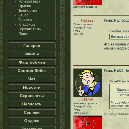
Ролевая игра
Ордена
Магистр Ордена
Творчество
Забор
Стрелка
Reza22I
Тема:
RE: Прод
Кладбище
Пользователь
Авторейтинг:
Горячие темы
Гуру
Скальп.
писа
Поиск
(532-0)
Вот вам обз
Что за убогие 
Галерея
коммерческое 
Файлы
Файлообмен
Counter Strike
Тема:
RE[2]: П
Чат
Reza22I
писа
Новости
Скальп
Скриншоты
Вот ва
Скальп.
Что за убог
Написать
Участник проекта
объявления
Авторейтинг:
Гуру
Ссылки
(5842-228)
да вроде норм 
Ордена