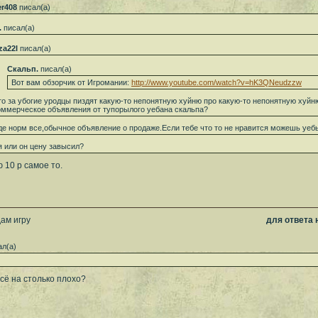
r408
писал(а)
.
писал(а)
za22I
писал(а)
Скальп.
писал(а)
Вот вам обзорчик от Игромании:
http://www.youtube.com/watch?v=hK3QNeudzzw
то за убогие уродцы пиздят какую-то непонятную хуйню про какую-то непонятную хуйн
оммерческое объявления от тупорылого уебана скальпа?
де норм все,обычное объявление о продаже.Если тебе что то не нравится можешь уебы
 или он цену завысил?
 10 р самое то.
ам игру
для ответа
л(а)
сё на столько плохо?