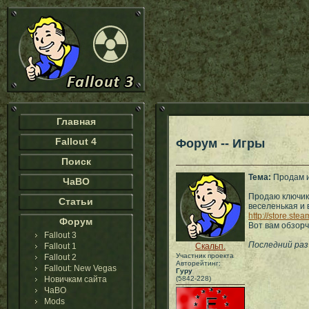
Главная
Fallout 4
Форум -- Игры
Поиск
Тема:
Продам и
ЧаВО
Продаю ключик
Статьи
веселенькая и 
http://store.st
Форум
Вот вам обзорч
Fallout 3
Последний раз 
Fallout 1
Скальп.
Участник проекта
Fallout 2
Авторейтинг:
Fallout: New Vegas
Гуру
Новичкам сайта
(5842-228)
ЧаВО
Mods