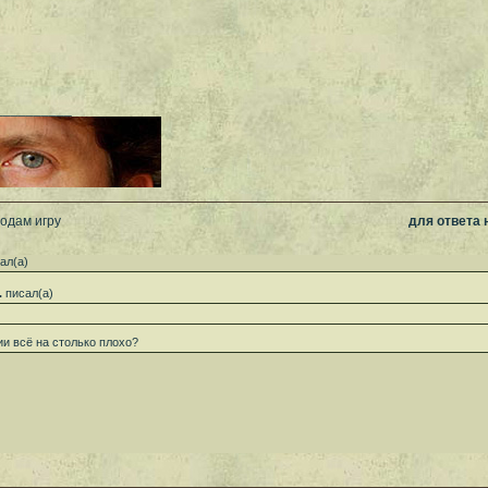
__________
родам игру
для ответа
ал(а)
.
писал(а)
и всё на столько плохо?