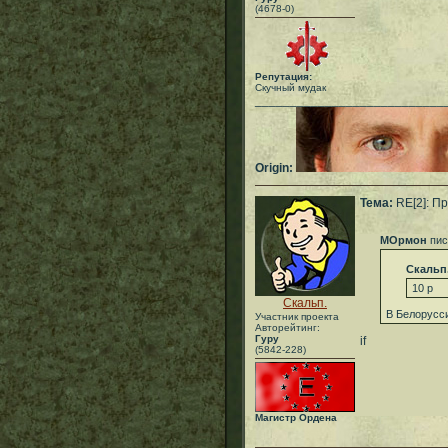
(4678-0)
Репутация:
Скучный мудак
___________________________
Origin:
Тема:
RE[2]: П
МОрмон
пис
Скальп
10 р
Скальп.
В Белорусси
Участник проекта
Авторейтинг:
Гуру
if
(5842-228)
Магистр Ордена