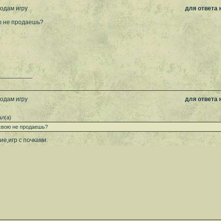
родам игру
для ответа
ю не продаешь?
__________
родам игру
для ответа
л(а)
 свою не продаешь?
ие,игр с почками.