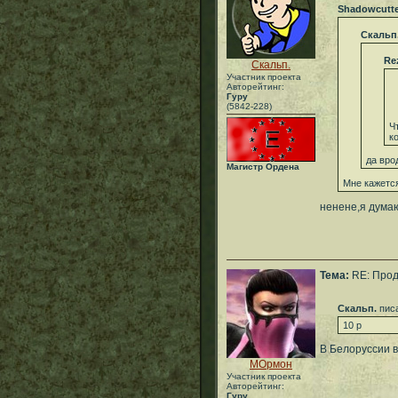
Shadowcutte
Скальп
Re
Скальп.
Участник проекта
Авторейтинг:
Гуру
(5842-228)
Ч
к
да вро
Магистр Ордена
Мне кажется
ненене,я думаю
Тема:
RE: Прод
Скальп.
писа
10 р
В Белоруссии в
МОрмон
Участник проекта
Авторейтинг:
Гуру