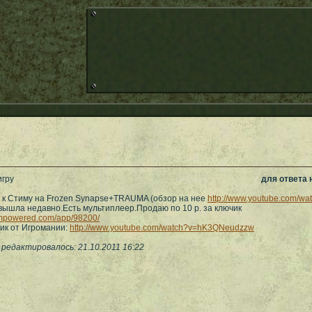
гру
для ответа
 к Стиму на Frozen Synapse+TRAUMA (обзор на нее
http://www.youtube.com/w
вышла недавно.Есть мультиплеер.Продаю по 10 р. за ключик
eampowered.com/app/98200/
ик от Игромании:
http://www.youtube.com/watch?v=hK3QNeudzzw
редактировалось: 21.10.2011 16:22