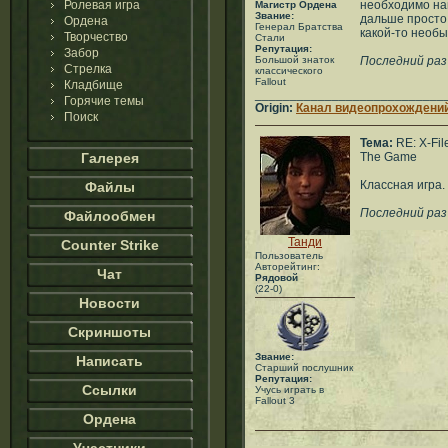
Ролевая игра
необходимо на
Магистр Ордена
Звание:
дальше просто 
Ордена
Генерал Братства
какой-то необ
Творчество
Стали
Репутация:
Забор
Большой знаток
Последний раз
Стрелка
классического
Fallout
Кладбище
___________________________
Горячие темы
Origin:
Канал видеопрохождений
Поиск
Тема:
RE: X-Fil
Галерея
The Game
Классная игра.
Файлы
Последний раз
Файлообмен
Танди
Counter Strike
Пользователь
Авторейтинг:
Чат
Рядовой
(22-0)
Новости
Скриншоты
Звание:
Написать
Старший послушник
Репутация:
Ссылки
Учусь играть в
Fallout 3
Ордена