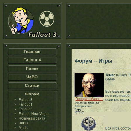
Главная
Fallout 4
Форум -- Игры
Поиск
Тема:
X-Files T
ЧаВО
Game
Статьи
Вот ещё не так
Форум
но я игр подоб
Генерал Максон
Fallout 3
если кто подск
Участник проекта
Fallout 1
Авторейтинг:
Fallout 2
Гуру
(677-0)
Fallout: New Vegas
Новичкам сайта
ЧаВО
Mods
Вся игра состо