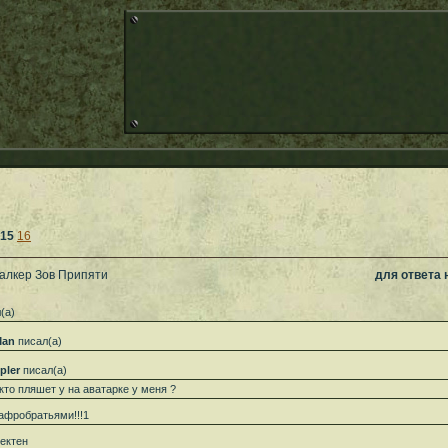
15
16
талкер Зов Припяти
для ответа
(а)
Man
писал(а)
pler
писал(а)
 кто пляшет у на аватарке у меня ?
афробратьями!!!1
ектен