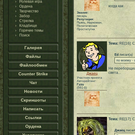
Ролевая игра
когда как
Ордена
Творчество
Звание:
Забор
писарь
Репутация:
Стрелка
Пьянь, Наркоман,
Кладбище
Политическая
Проститутка
Горячие темы
Поиск
Тема:
RE[16]: 
Галерея
Ed
писал(а)
Файлы
по моему -
Файлообмен
Не переборщили
света...
Counter Strike
Джаец
Участник проекта
Авторейтинг:
Чат
Гуру
(561-0)
Новости
Скриншоты
Написать
Ссылки
Тема:
RE[17]: 
Ордена
Джаец
писал