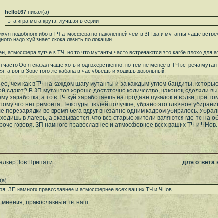
hello167
писал(а)
эта игра мега крута. лучшая в серии
ихуя подобного ибо в ТЧ атмосфера по наколённей чем в ЗП да и мутанты чаще встреч
дного надо хуй знает скока лазить по локации
ен, атмосфера лутче в ТЧ, но то что мутанты часто встречаются это кагбе плохо для 
л часто Оо я сказал чаще хоть и однохерственно, но тем не менее в ТЧ встреча мутан
я, а вот в Зове того же кабана в час убьёшь и ходишь довольный.
е, чем как в ТЧ на каждом шагу мутанты и за каждым углом бандиты, которые
ой сдают? В ЗП мутантов хорошо достаточно количество, наконец сделали выбр
му заработка, а то в ТЧ хуй заработаешь на продаже пукалок и водки, при т
отому что нет ремонта. Текстуры людей получше, убрано это глючное убирание
е перезарядки во время бега вдруг внезапно одним кадром убиралось. Убрал
иходишь в лагерь, а оказывается, что все старые жители валяются где-то на о
роче говоря, ЗП намного православнее и атмосфернее всех ваших ТЧ и ЧНов.
талкер Зов Припяти
для ответа
(а)
оря, ЗП намного православнее и атмосфернее всех ваших ТЧ и ЧНов.
е мнения, православный ты наш.