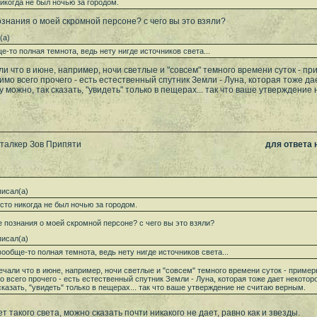
икогда не был ночью за городом.
ознания о моей скромной персоне? с чего вы это взяли?
(а)
е-то полная темнота, ведь нету нигде источников света...
ли что в июне, например, ночи светлые и "совсем" темного времени суток - при
мимо всего прочего - есть естественный спутник Земли - Луна, которая тоже д
 можно, так сказать, "увидеть" только в пещерах... так что ваше утверждение
Сталкер Зов Припяти
для ответа
исал(а)
сто никогда не был ночью за городом.
е познания о моей скромной персоне? с чего вы это взяли?
исал(а)
вообще-то полная темнота, ведь нету нигде источников света...
ечали что в июне, например, ночи светлые и "совсем" темного времени суток - примерно
о всего прочего - есть естественный спутник Земли - Луна, которая тоже дает некото
сказать, "увидеть" только в пещерах... так что ваше утверждение не считаю верным.
т такого света, можно сказать почти никакого не дает, равно как и звезды.