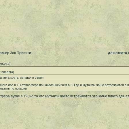
талкер Зов Припяти
для ответа
исал(а)
7
писал(а)
ра мега крута. лучшая в серии
ного ибо в ТЧ атмосфера по наколённей чем в ЗП да и мутанты чаще встречаются а в
 лазить по локации
сфера лутче в ТЧ, но то что мутанты часто встречаются это кагбе плохо для 