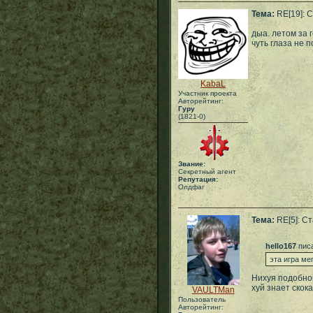
Тема:
RE[19]: 
дыа. летом за 
чуть глаза не 
KabaL
Участник проекта
Авторейтинг:
Гуру
(1821-0)
Звание:
Секретный агент
Репутация:
Олдфаг
Тема:
RE[5]: С
hello167
писа
эта игра ме
Нихуя подобног
хуй знает скок
VAULTMan
Пользователь
Авторейтинг: