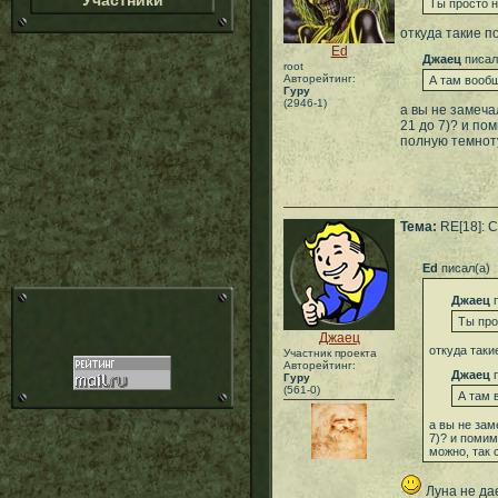
Участники
Ты просто н
откуда такие п
Ed
Джаец
писал
root
Авторейтинг:
А там вообщ
Гуру
(2946-1)
а вы не замеча
21 до 7)? и по
полную темноту
Тема:
RE[18]: 
Ed
писал(а)
Джаец
п
Ты про
Джаец
откуда таки
Участник проекта
Авторейтинг:
Джаец
п
Гуру
(561-0)
А там 
а вы не зам
7)? и помим
можно, так 
Луна не дае