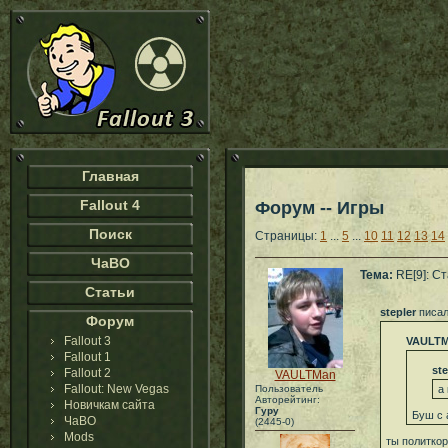
Главная
Fallout 4
Форум -- Игры
Поиск
Страницы:
1
...
5
...
10
11
12
13
14
ЧаВО
Тема:
RE[9]: С
Статьи
stepler
писал
Форум
Fallout 3
VAULT
Fallout 1
ste
Fallout 2
VAULTMan
Fallout: New Vegas
Пользователь
а
Авторейтинг:
Новичкам сайта
Гуру
Буш с 
ЧаВО
(2445-0)
Mods
ты политкор