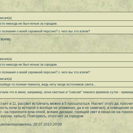
исал(а)
сто никогда не был ночью за городом.
е познания о моей скромной персоне? с чего вы это взяли?
твоему.
исал(а)
сто никогда не был ночью за городом.
е познания о моей скромной персоне? с чего вы это взяли?
исал(а)
вообще-то полная темнота, ведь нету нигде источников света...
ечали что в июне, например, ночи светлые и "совсем" темного времени суток - примерно
стает в 11, рассвет встречать можно в 5 просыпаться. Насчет этого да, просче
сть ночи (о которой я вообще не упоминал, да и не замечал), а освещение н
 - на горизонте куча огней, всякие дискари, горящий свет в окнах не на горизон
-русски, забыл). Повторюсь, этого нет за городом.
 редактировалось: 20.07.2010 20:09