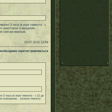
мерно 3 часа (в игре темнота - с
ает некоторое освещение...
 не считаю верным.
20.07.2010 12:54
 необходимо зарегистрироваться
 3 часа (в игре темнота - с 21 до
рое освещение... полную темноту