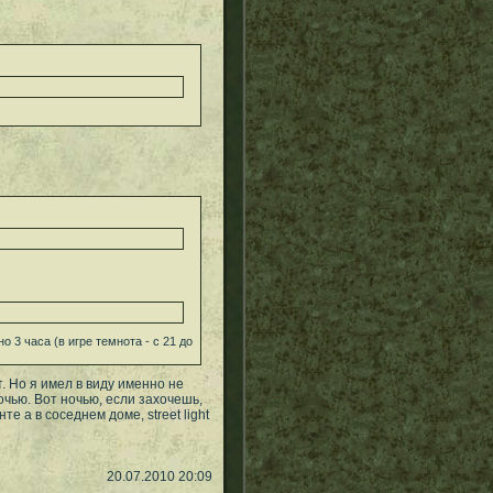
 3 часа (в игре темнота - с 21 до
т. Но я имел в виду именно не
очью. Вот ночью, если захочешь,
те а в соседнем доме, street light
20.07.2010 20:09