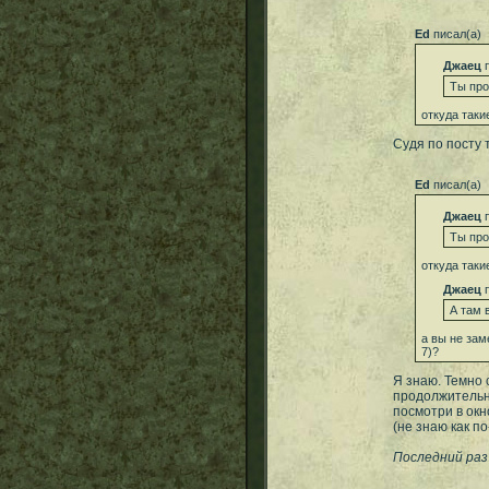
Ed
писал(а)
Джаец
п
Ты про
откуда таки
Судя по посту 
Ed
писал(а)
Джаец
п
Ты про
откуда таки
Джаец
п
А там 
а вы не зам
7)?
Я знаю. Темно 
продолжительно
посмотри в окно
(не знаю как по
Последний раз