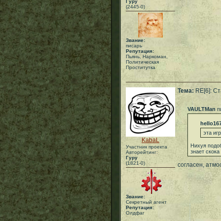
Гуру
(2445-0)
Звание:
писарь
Репутация:
Пьянь, Наркоман,
Политическая
Проститутка
Тема:
RE[6]: С
VAULTMan
п
hello16
эта иг
KabaL
Нихуя подоб
Участник проекта
знает скока
Авторейтинг:
Гуру
(1821-0)
согласен, атмо
Звание:
Секретный агент
Репутация:
Олдфаг