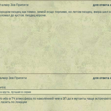
Сталкер Зов Припяти
для ответа
городом пиздец как темно. земой есщо терпимо, но летом пиздец. вчера шел н
поломал до кустов. пиздец короче.
талкер Зов Припяти
для ответа
л(а)
га крута. лучшая в серии
о ибо в ТЧ атмосфера по наколённей чем в ЗП да и мутанты чаще встречаются
а лазить по локации