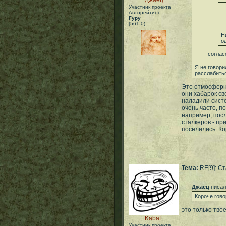
Джаец
Участник проекта
Авторейтинг:
Гуру
(561-0)
Н
о
соглас
Я не говори
расслабитьс
Это отмосферне
они хабарок св
наладили систе
очень часто, п
например, посл
сталкеров - пр
поселились. Ко
Тема:
RE[9]: С
Джаец
писал
Короче гов
это только тво
KabaL
Участник проекта