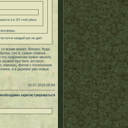
аются а в ЗП чтоб убить
атмосферы,
тов почти каждый раз не даёт
 со всеми воюют. Вопрос. Куда
осы, сон и, самое главное, -
ом что снаряжение нужно менять
 оружия при беге, которое,
и, наконец, фигню с погибанием
бочине, а в деревне уже новые
26.07.2010 00:04
 необходимо зарегистрироваться