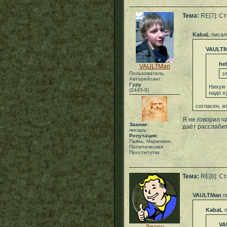
Тема:
RE[7]: С
KabaL
писал
VAULT
he
VAULTMan
Пользователь
э
Авторейтинг:
Гуру
Нихуя 
(2445-0)
надо х
согласен, а
Я не говорил ч
Звание:
даёт расслабит
писарь
Репутация:
Пьянь, Наркоман,
Политическая
Проститутка
Тема:
RE[8]: С
VAULTMan
п
KabaL
п
VA