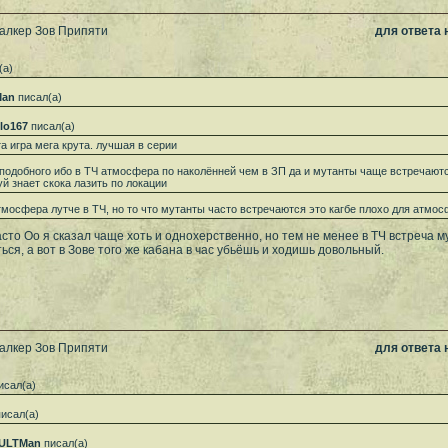
талкер Зов Припяти
для ответа
(а)
Man
писал(а)
llo167
писал(а)
та игра мега крута. лучшая в серии
подобного ибо в ТЧ атмосфера по наколённей чем в ЗП да и мутанты чаще встречаются
уй знает скока лазить по локации
тмосфера лутче в ТЧ, но то что мутанты часто встречаются это кагбе плохо для атмо
асто Оо я сказал чаще хоть и однохерственно, но тем не менее в ТЧ встреча 
ься, а вот в Зове того же кабана в час убьёшь и ходишь довольный.
талкер Зов Припяти
для ответа
исал(а)
исал(а)
ULTMan
писал(а)