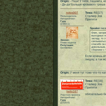
Origin:
- Паук! У тебя, тащемта, к
- Да-да! Больше кровавого треша 
notos007
Тема:
RE[17]:
Сталкер Зов
Пользователь
Авторейтинг:
Припяти
Гуру
(2384-1)
Speaker
писа
блин, загор
выходных не
засяду, то э
Звание:
связываться
Глава ордена
спасибо за 
Репутация:
довольным, 
Gentlemen
сборнике с 
Если хочешь иг
лицуху, а так 
___________________________
Origin:
У меня тут тоже что-то нап
Тема:
RE[18]:
Сталкер Зов
Припяти
hello167
обязательно б
Участник проекта
Авторейтинг:
Гуру
(1516-0)
___________________________