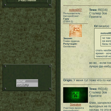
Участники
notos007
Тема:
RE[16]:
Сталкер Зов
Пользователь
Авторейтинг:
Припяти
Гуру
(2384-1)
Ed
писал(а)
notos0
че там
Звание:
на мат
Глава ордена
Репутация:
базы пе
Gentlemen
спать необя
время - ноч
темнотой н
во-во... если т
лучше где-нибу
___________________________
Origin:
У меня тут тоже что-то нап
Тема:
RE[16]:
Сталкер Зов
Припяти
блин, загорелс
Speaker
выходных не по
Участник проекта
засяду, то это 
Авторейтинг: