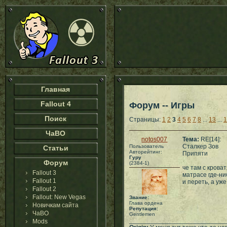
Главная
Fallout 4
Форум -- Игры
Поиск
Страницы:
1
2
3
4
5
6
7
8
...
13
...
1
ЧаВО
notos007
Тема:
RE[14]:
Сталкер Зов
Пользователь
Статьи
Авторейтинг:
Припяти
Гуру
Форум
(2384-1)
че там с крова
Fallout 3
матрасе где-ни
Fallout 1
и переть, а уже 
Fallout 2
Fallout: New Vegas
Звание:
Глава ордена
Новичкам сайта
Репутация:
ЧаВО
Gentlemen
___________________________
Mods