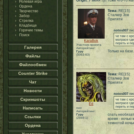
Origin:
У меня тут тоже что-то нап
Ролевая игра
Ордена
Тема:
RE[15]:
Творчество
Сталкер Зов
Забор
Припяти
Стрелка
Кладбище
Горячие темы
notos007
пис
Поиск
че там с кр
матрасе где
KaraBok
переть и пер
Участник проекта
Галерея
Авторейтинг:
Только на базе.
Гуру
(5063-63)
Файлы
Файлообмен
Counter Strike
Тема:
RE[15]:
Сталкер Зов
Чат
Припяти
Новости
notos007
пис
Скриншоты
че там с кр
матрасе где
Ed
переть и пер
Написать
root
Авторейтинг:
спать необязат
Гуру
Ссылки
(2946-1)
время - ночью к
темнотой ночь
Ордена