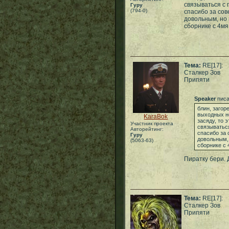
связываться с 
Гуру
(794-0)
спасибо за сов
довольным, но 
сборнике с 4мя
Тема:
RE[17]:
Сталкер Зов
Припяти
Speaker
писа
блин, загор
выходных не
KaraBok
засяду, то э
Участник проекта
связываться
Авторейтинг:
спасибо за 
Гуру
довольным, 
(5063-63)
сборнике с 
Пиратку бери. 
Тема:
RE[17]:
Сталкер Зов
Припяти