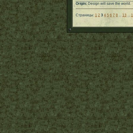
Origin:
Design will save the world.
Страницы:
1
2
3
4
5
6
7
8
...
13
...
1