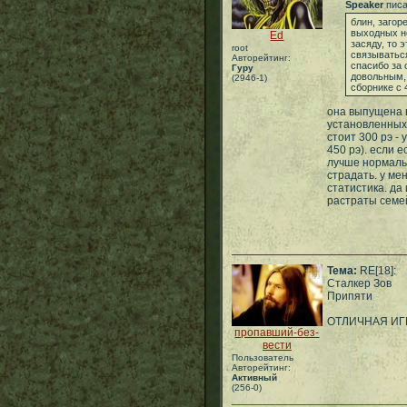
Speaker
писа
блин, загор
выходных не
Ed
засяду, то э
root
связываться
Авторейтинг:
спасибо за 
Гуру
довольным, 
(2946-1)
сборнике с 
она выпущена в
установленных 
стоит 300 рэ - 
450 рэ). если 
лучше нормальн
страдать. у мен
статистика. да 
растраты семе
Тема:
RE[18]:
Сталкер Зов
Припяти
ОТЛИЧНАЯ ИГ
пропавший-без-
вести
Пользователь
Авторейтинг:
Активный
(256-0)
___________________________