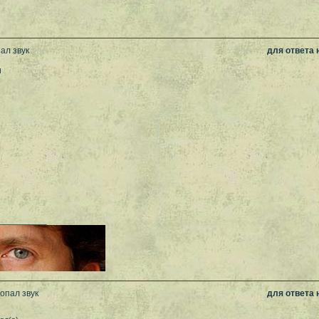
ал звук
для ответа
и
__________
опал звук
для ответа