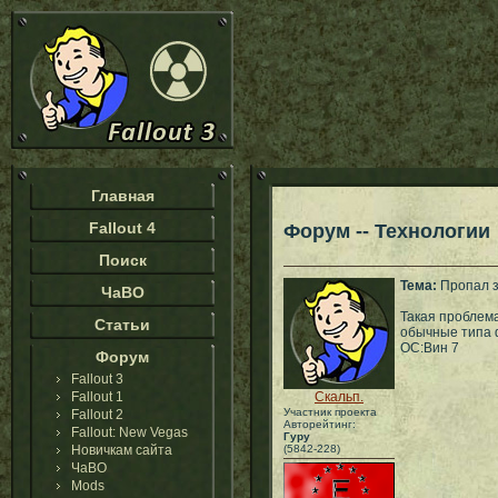
Главная
Fallout 4
Форум -- Технологии
Поиск
Тема:
Пропал з
ЧаВО
Такая проблема
Статьи
обычные типа ф
ОС:Вин 7
Форум
Fallout 3
Fallout 1
Скальп.
Участник проекта
Fallout 2
Авторейтинг:
Fallout: New Vegas
Гуру
Новичкам сайта
(5842-228)
ЧаВО
Mods