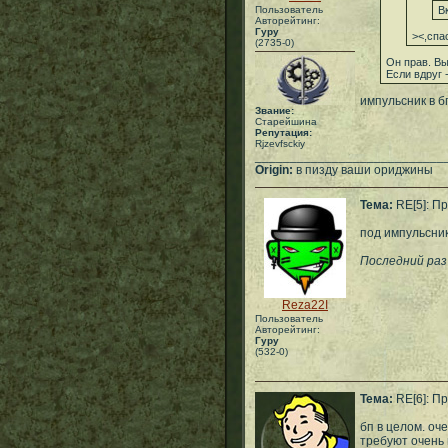
Пользователь
В
Авторейтинг:
Гуру
><,спа
(2735-0)
Он прав. Вы
Если вдруг 
импульсник в б
Звание:
Старейшина
Репутация:
Rjzevfsckiy
___________________________
Origin:
в пизду ваши ориджины
Тема:
RE[5]: Пр
под импульсни
Последний раз 
Reza22I
Пользователь
Авторейтинг:
Гуру
(532-0)
Тема:
RE[6]: Пр
бп в целом. оч
требуют очень 