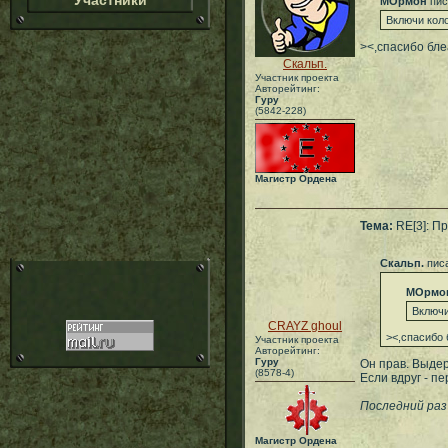
Участники
МОрмон
пис
Включи кол
><,спасибо бле
Скальп.
Участник проекта
Авторейтинг:
Гуру
(5842-228)
Магистр Ордена
Тема:
RE[3]: Пр
Скальп.
писа
МОрмо
Включи
CRAYZ ghoul
><,спасибо 
Участник проекта
Авторейтинг:
Гуру
Он прав. Выдер
(8578-4)
Если вдруг - п
Последний раз 
Магистр Ордена