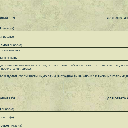
опал звук
для ответа
l
писал(а)
.
писал(а)
рмон
писал(а)
ключи колонки
сибо блеать
дергиваешь колонки из розетки, потом втыкаеш обратно. Была такая же хуйня недавно
- переустанови дрова.
ас я думал что ты шутишь,но от безысходности выключил и включил колонки,и
опал звук
для ответа
l
писал(а)
.
писал(а)
рмон
писал(а)