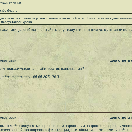
ключи колонки
сибо блеать
дергиваешь колонки из розетки, потом втыкаеш обратно. Была такая же хуйня недавно
- переустанови дрова.
п акустики, да ещё встроенный в корпус излучателя, каким же вы шлаком поль
__________
опал звук
для ответа
ком подразумевается стабилизатор напряжения?
редактировалось: 05.05.2011 20:31
опал звук
для ответа
ень не любят запускаться при плавном нарастании напряжения. при применен
качественной экранировки и фильтрации, а китайцы очень экономить любят.