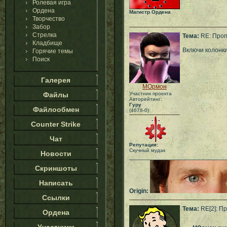
Ролевая игра
Ордена
Магистр Ордена
Творчество
Забор
Стрелка
Тема:
RE: Проп
Кладбище
Включи колонк
Горячие темы
Поиск
Галерея
МОрмон
Файлы
Участник проекта
Авторейтинг:
Гуру
Файлообмен
(4678-0)
Counter Strike
Чат
Репутация:
Скучный мудак
Новости
___________________________
Скриншоты
Написать
Origin:
Ссылки
Тема:
RE[2]: Пр
Ордена