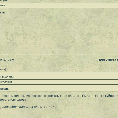
ал(а)
онки
ать
опал звук
для ответа
л(а)
н
писал(а)
 колонки
блеать
гиваешь колонки из розетки, потом втыкаеш обратно. Была такая же хуйня н
ереустанови дрова.
редактировалось: 04.05.2011 21:16