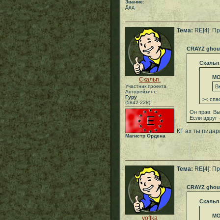
Звание:
Дед
Тема:
RE[4]: Пр
CRAYZ ghou
Скальп
МО
Скальп.
Участник проекта
В
Авторейтинг:
Гуру
><,спа
(5842-228)
Он прав. Вы
Если вдруг 
КГ ах ты пидар
Магистр Ордена
Тема:
RE[4]: Пр
CRAYZ ghou
Скальп
МО
voffka