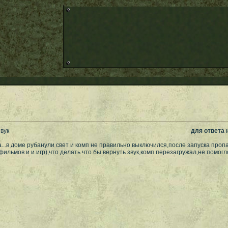
вук
для ответа
...в доме рубанули свет и комп не правильно выключился,после запуска пропа
ильмов и и игр),что делать что бы вернуть звук,комп перезагружал,не помогл