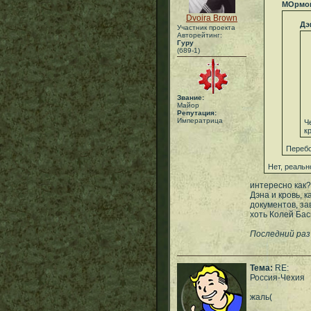
МОрмо
Dvoira Brown
Дэ
Участник проекта
Авторейтинг:
Гуру
(689-1)
Звание:
Майор
Репутация:
Императрица
Ч
к
Перебо
Нет, реальн
интересно как?
Дэна и кровь, 
документов, за
хоть Колей Бас
Последний раз
Тема:
RE:
Россия-Чехия
жаль(