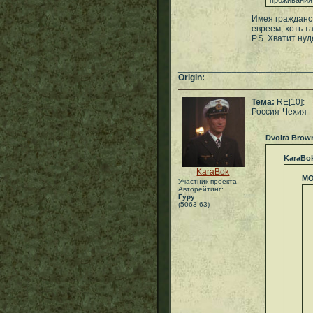
проживания 
Имея гражданст
евреем, хоть та
P.S. Хватит нуд
___________________________
Origin:
Тема:
RE[10]:
Россия-Чехия
Dvoira Brow
KaraBo
KaraBok
МО
Участник проекта
Авторейтинг:
Гуру
(5063-63)