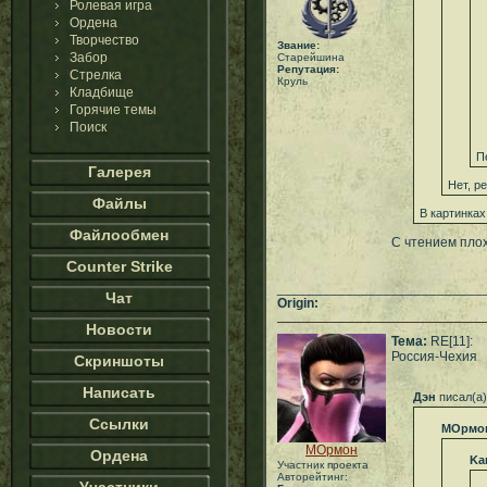
Ролевая игра
Ордена
Творчество
Звание:
Забор
Старейшина
Репутация:
Стрелка
Круль
Кладбище
Горячие темы
Поиск
П
Галерея
Нет, р
Файлы
В картинках
Файлообмен
С чтением плох
Counter Strike
___________________________
Чат
Origin:
Новости
Тема:
RE[11]:
Россия-Чехия
Скриншоты
Написать
Дэн
писал(а)
Ссылки
МОрмо
МОрмон
Ордена
Ka
Участник проекта
Авторейтинг: