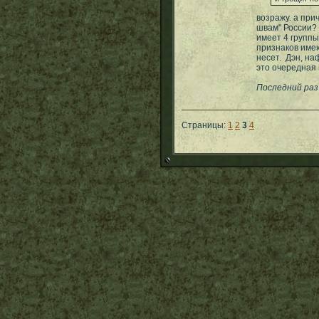
возражу. а прич
швам" России? 
имеет 4 группы
признаков име
несет. Дэн, на
это очередная
Последний раз
Страницы:
1
2
3
4