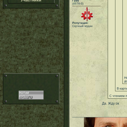
Участники
Гуру
(4678-0)
Репутация:
Скучный мудак
Н
д
В карт
С чтением п
Да. Жду ок
___________________________