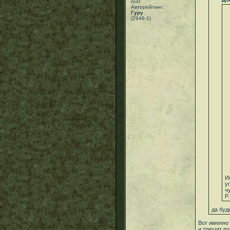
root
Авторейтинг:
Гуру
(2946-1)
И
у
ч
P
да буд
Вот именно 
и трещит п