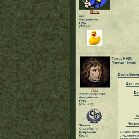
Show
root
Авторейтинг:
Гуру
(3012-0)
Тема:
RE[8]:
Россия-Чехия
Dvoira Brow
Дэн
пис
Дэн
Dv
Участник проекта
Авторейтинг:
Гуру
(4320-83)
н
Честно
Звание:
Старейшина
во мне тоже
Репутация:
следователь
Круль