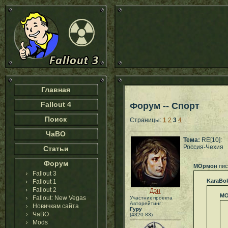
Главная
Fallout 4
Форум -- Спорт
Поиск
Страницы:
1
2
3
4
ЧаВО
Тема:
RE[10]:
Россия-Чехия
Статьи
Форум
МОрмон
пис
Fallout 3
KaraBo
Fallout 1
Fallout 2
Дэн
МО
Fallout: New Vegas
Участник проекта
Авторейтинг:
Новичкам сайта
Гуру
ЧаВО
(4320-83)
Mods