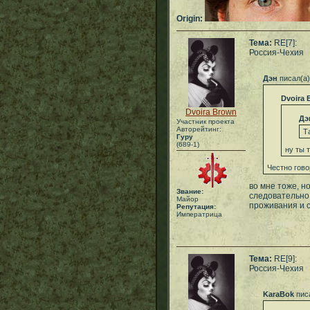
Origin:
Тема:
RE[7]:
Россия-Чехия
Дэн
писал(а)
Dvoira 
Dvoira Brown
Дэ
Участник проекта
Авторейтинг:
Т
Гуру
(689-1)
ну ты 
Честно гово
во мне тоже, н
Звание:
следовательно
Майор
проживания и с
Репутация:
Императрица
Тема:
RE[9]:
Россия-Чехия
KaraBok
пис