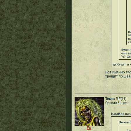
в
ж
н
с
Имея г
хоть е
P.S. Х
да будь ты 
Вот именно это-
трещит по шва
Тема:
RE[11]:
Россия-Чехия
KaraBok
пис
Dvoira 
Ed
Дэ