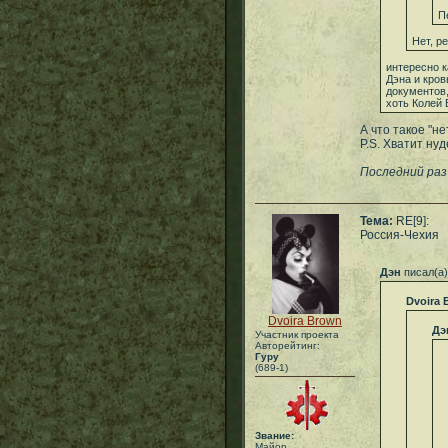
П
Нет, р
интересно к
Дэна и кров
документов,
хоть Колей 
А что такое "не
P.S. Хватит нуд
Последний раз
Тема:
RE[9]:
Россия-Чехия
Дэн
писал(а)
Dvoira 
Dvoira Brown
Дэ
Участник проекта
Авторейтинг:
Гуру
(689-1)
Звание:
Майор