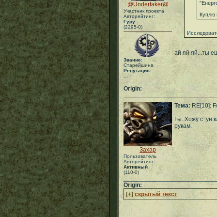
"Енерг
@Undertaker@
Участник проекта
Куплю 
Авторейтинг:
Гуру
(2295-0)
Исследоват
ай яй яй...ты е
Звание:
Старейшина
Репутация:
...
___________________________
Origin:
Тема:
RE[10]: 
Гы. Хожу с ун.
рукам.
Захар
Пользователь
Авторейтинг:
Активный
(110-0)
___________________________
Origin:
[+] скрытый текст