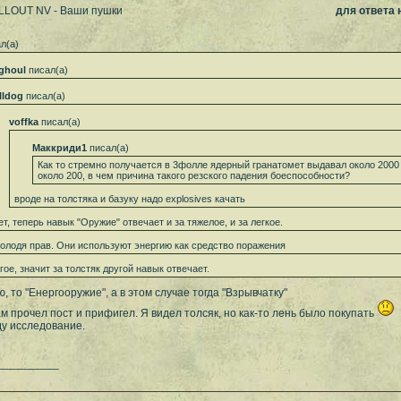
ALLOUT NV - Ваши пушки
для ответа
л(а)
ghoul
писал(а)
lldog
писал(а)
voffka
писал(а)
Маккриди1
писал(а)
Как то стремно получается в 3фолле ядерный гранатомет выдавал около 2000 
около 200, в чем причина такого резского падения боеспособности?
вроде на толстяка и базуку надо explosives качать
ет, теперь навык "Оружие" отвечает и за тяжелое, и за легкое.
володя прав. Они используют энергию как средство поражения
гое, значит за толстяк другой навык отвечает.
ю, то "Енергооружие", а в этом случае тогда "Взрывчатку"
ам прочел пост и прифигел. Я видел толсяк, но как-то лень было покупать
ду исследование.
__________