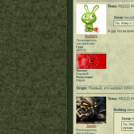
Тема:
RE[11]: 
Захар
писал(
Гы. Хожу с 
А где тесак взя
Bulldog
Пользователь
Авторейтинг:
Гуру
(903-5)
Звание:
Рядовой
Репутация:
Pitbull
___________________________
Origin:
Первый, кто набрал 1000 
Тема:
RE[12]: 
Bulldog
писа
Захар
п
Гы. Хо
Захар
рукам.
Пользователь
Авторейтинг: