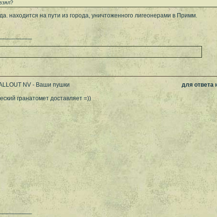
 взял?
. находится на пути из города, уничтоженного лигеонерами в Примм.
__________
FALLOUT NV - Ваши пушки
для ответа
ский гранатомет доставляет =))
__________