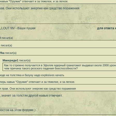
 навык "Оружие" отвечает и за тяжелое, и за легкое.
рав. Они используют энергию как средство поражения
ALLOUT NV - Ваши пушки
для ответа
l
писал(а)
писал(а)
ffka
писал(а)
Маккриди1
писал(а)
Как то стремно получается в 3фолле ядерный гранатомет выдавал около 2000 урона 
чем причина такого резского падения боеспособности?
роде на толстяка и базуку надо explosives качать
еперь навык "Оружие" отвечает и за тяжелое, и за легкое.
я прав. Они используют энергию как средство поражения
, значит за толстяк другой навык отвечает.
__________
постов на этом форуме.)