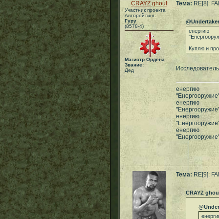
CRAYZ ghoul
Тема:
RE[8]: F
Участник проекта
Авторейтинг:
Гуру
@Undertake
(8578-4)
енергию
"Енергоору
Куплю и пр
Магистр Ордена
Звание:
Исследователь х
Дед
енергию
"Енергооружие
енергию
"Енергооружие
енергию
"Енергооружие
енергию
"Енергооружие
Тема:
RE[9]: F
CRAYZ ghou
@Under
енерги