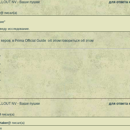
ALLOUT NV - Ваши пушки
для ответа
r@
писал(а)
жие"
оведу исследование.
еров, в Prima Оfficial Guide об этом говориться об этом
"
"
"
"
ALLOUT NV - Ваши пушки
для ответа
l
писал(а)
taker@
писал(а)
ю