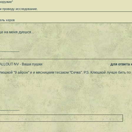
ооружие"
и проведу исследование.
ель херов
ще на меня дуешся...
__________
FALLOUT NV - Ваши пушки
для ответа
клюшкой "9 айрон" и и мясницким тесаком "Сечка". P.S. Клюшкой лучше бить по г
__________