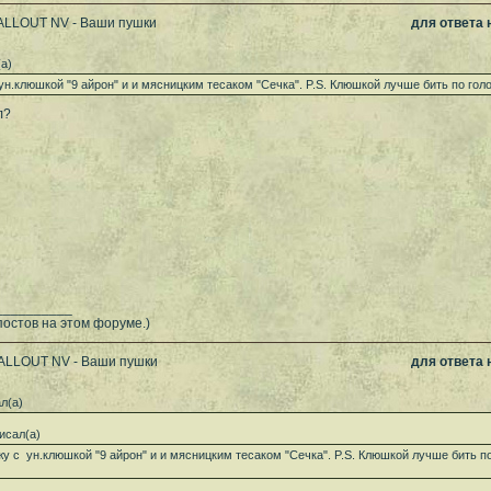
FALLOUT NV - Ваши пушки
для ответа
а)
ун.клюшкой "9 айрон" и и мясницким тесаком "Сечка". P.S. Клюшкой лучше бить по голов
л?
__________
постов на этом форуме.)
FALLOUT NV - Ваши пушки
для ответа
л(а)
исал(а)
жу с ун.клюшкой "9 айрон" и и мясницким тесаком "Сечка". P.S. Клюшкой лучше бить по 