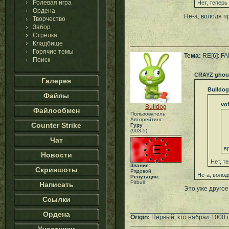
Ролевая игра
Нет, теперь
Ордена
Не-а, володя п
Творчество
Забор
Стрелка
Кладбище
Горячие темы
Тема:
RE[6]: F
Поиск
CRAYZ ghou
Галерея
Bulldog
Файлы
vo
Bulldog
Файлообмен
Пользователь
Авторейтинг:
Counter Strike
Гуру
(903-5)
Чат
в
Новости
Нет, т
Звание:
Скриншоты
Рядовой
Не-а, волод
Репутация:
Pitbull
Написать
Это уже другое
Ссылки
___________________________
Ордена
Origin:
Первый, кто набрал 1000 