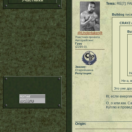
Участники
Тема:
RE[7]: F
Bulldog
писа
CRAYZ 
Bu
@Undertaker@
Участник проекта
Авторейтинг:
Гуру
(2295-0)
Звание:
Старейшина
Н
Репутация:
...
Не-а, 
Это уже дру
Кг, если енерги
О_о или как. С
Куплю и прове
___________________________
Origin: