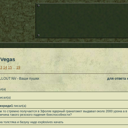
 Vegas
13
14
15
...
19
ALLOUT NV - Ваши пушки
для ответа
л(а)
исал(а)
ккриди1
писал(а)
ак то стремно получается в 3фолле ядерный гранатомет выдавал около 2000 урона а в 
ричина такого резского падения боеспособности?
на толстяка и базуку надо explosives качать