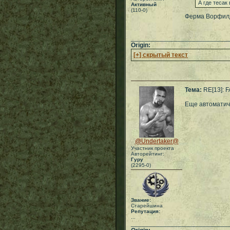
А где тесак
Активный
(110-0)
Ферма Ворфилда
___________________________
Origin:
[+] скрытый текст
Тема:
RE[13]: 
Еще автоматиче
@Undertaker@
Участник проекта
Авторейтинг:
Гуру
(2295-0)
Звание:
Старейшина
Репутация:
...
___________________________