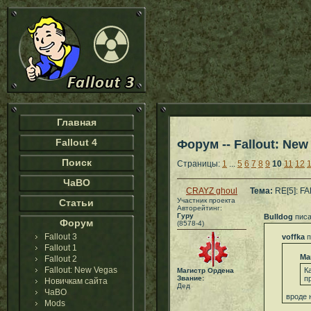
Главная
Fallout 4
Форум -- Fallout: New
Поиск
Страницы:
1
...
5
6
7
8
9
10
11
12
ЧаВО
CRAYZ ghoul
Тема:
RE[5]: F
Участник проекта
Статьи
Авторейтинг:
Гуру
Bulldog
писа
Форум
(8578-4)
Fallout 3
voffka
п
Fallout 1
Ма
Fallout 2
Fallout: New Vegas
К
Магистр Ордена
Звание:
п
Новичкам сайта
Дед
ЧаВО
вроде 
Mods