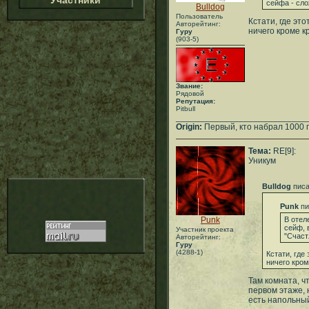
Участники
сейфа - сл
Bulldog
Пользователь
Кстати, где это
Авторейтинг:
ничего кроме к
Гуру
(903-5)
Звание:
Рядовой
Репутация:
Pitbull
___________________________
Origin:
Первый, кто набрал 1000 
Тема:
RE[9]:
Уникум
Bulldog
писа
Punk
пи
Punk
В отел
сейф, 
Участник проекта
"Счаст
Авторейтинг:
Гуру
(4288-1)
Кстати, где
ничего кром
Там комната, ч
первом этаже, н
есть напольный