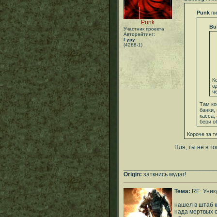
Punk
пи
Punk
Bu
Участник проекта
Авторейтинг:
Гуру
(4288-1)
К
о
че
Там ко
банки,
касса,
бери о
Короче за т
Пля, ты не в то
___________________________
Origin:
заткнись мудаг!
Тема:
RE: Уник
нашел в штаб к
нада мертвых с