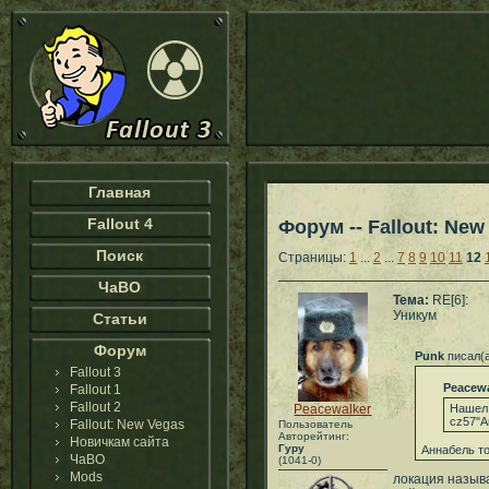
Главная
Fallout 4
Форум -- Fallout: New
Поиск
Страницы:
1
...
2
...
7
8
9
10
11
12
ЧаВО
Тема:
RE[6]:
Уникум
Статьи
Форум
Punk
писал(
Fallout 3
Peacewa
Fallout 1
Fallout 2
Peacewalker
Нашел 
cz57"А
Fallout: New Vegas
Пользователь
Авторейтинг:
Новичкам сайта
Гуру
Аннабель то
ЧаВО
(1041-0)
Mods
локация называ