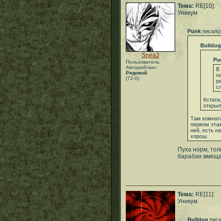
Тема:
RE[10]:
Уникум
Punk
писал(
Bulldog
SneaJ
Pu
Пользователь
Авторейтинг:
В
Рядовой
н
(72-0)
р
с
Кстати
открыл
Там комната
первом этаж
ней, есть н
хорош.
Пуха норм, тол
барабан вмещае
Тема:
RE[11]:
Уникум
Bulldog
писа