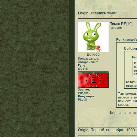
___________________________
Origin:
заткнись мудаг!
Тема:
RE[10]:
Уникум
Punk
писал(
Bulldog
Bulldog
Pu
Пользователь
Авторейтинг:
В
Гуру
н
(903-5)
р
с
Кстати
открыл
Звание:
Рядовой
Там комната
Репутация:
первом этаж
Pitbull
ней, есть н
хорош.
Короче за тетк
___________________________
Origin:
Первый, кто набрал 1000 