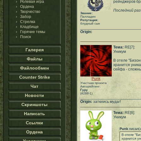
Ролевая игра
рейнджеров бра
Ордена
Последний раз 
Творчество
Звание:
Забор
Палладин
Репутация:
Стрелка
блудный сын
Кладбище
___________________________
Горячие темы
Origin:
Поиск
Тема:
RE[7]:
Галерея
Уникум
Файлы
В отеле "Бизон
хранится уника
Файлообмен
сейфа - сложн
Counter Strike
Punk
Участник проекта
Чат
Авторейтинг:
Гуру
(4288-1)
Новости
___________________________
Origin:
заткнись мудаг!
Скриншоты
Тема:
RE[8]:
Написать
Уникум
Ссылки
Punk
писал(
Ордена
В отеле "Би
хранится у