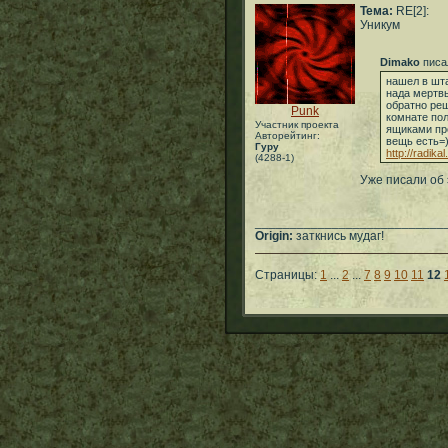
Тема:
RE[2]:
Уникум
Dimako
писа
нашел в шта
нада мертвы
обратно ре
Punk
комнате по
Участник проекта
ящиками про
Авторейтинг:
вещь есть=
Гуру
http://radik
(4288-1)
Уже писали об
___________________________
Origin:
заткнись мудаг!
Страницы:
1
...
2
...
7
8
9
10
11
12