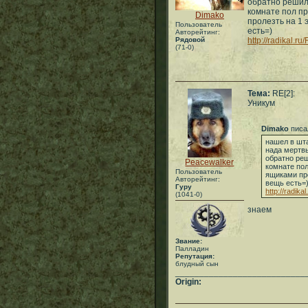
обратно решил
комнате пол п
Dimako
пролезть на 1 
Пользователь
есть=)
Авторейтинг:
Рядовой
http://radikal.r
(71-0)
Тема:
RE[2]:
Уникум
Dimako
писа
нашел в шта
нада мертвы
обратно ре
Peacewalker
комнате по
Пользователь
ящиками про
Авторейтинг:
вещь есть=
Гуру
http://radik
(1041-0)
знаем
Звание:
Палладин
Репутация:
блудный сын
___________________________
Origin: