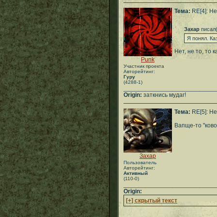
Тема:
RE[4]: Не
Захар
писал(
Я понял. Ка
Нет, не то, то
Punk
Участник проекта
Авторейтинг:
Гуру
(4288-1)
___________________________
Origin:
заткнись мудаг!
Тема:
RE[5]: Не
Вапще-то "ковоя
Захар
Пользователь
Авторейтинг:
Активный
(110-0)
___________________________
Origin:
[+] скрытый текст