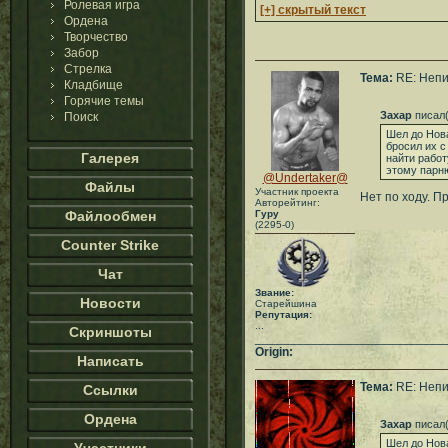
Ролевая игра
[+] скрытый текст
Ордена
Творчество
Забор
Стрелка
Тема:
RE: Непи
Кладбище
Горячие темы
Захар
писал(
Поиск
Шел до Нова
бросил их с
Галерея
найти работ
этому парню
@Undertaker@
Файлы
Участник проекта
Нет по ходу. П
Авторейтинг:
Файлообмен
Гуру
(2295-0)
Counter Strike
Чат
Звание:
Новости
Старейшина
Репутация:
...
Скриншоты
___________________________
Origin:
Написать
Тема:
RE: Непи
Ссылки
Ордена
Захар
писал(
Шел до Нова