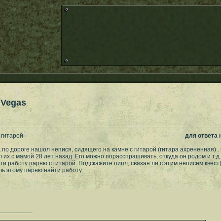
 Vegas
 гитарой
для ответа
 по дороге нашол непися, сидящего на камне с гитарой (гитара ахрененная) .
 их с мамой 28 лет назад. Его можно порасспрашивать, откуда он родом и т.д.
айти работу парню с гитарой. Подскажите пипл, связан ли с этим неписем квест(
ь этому парню найти работу.
__________