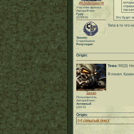
которы
@Undertaker@
спраши
Участник проекта
пасхал
Авторейтинг:
Гуру
(2295-0)
Это будет к
Типа в то что 
Звание:
Старейшина
Репутация:
...
___________________________
Origin:
Тема:
RE[3]: Не
Я понял. Казин
Захар
Пользователь
Авторейтинг:
Активный
(110-0)
___________________________
Origin:
[+] скрытый текст