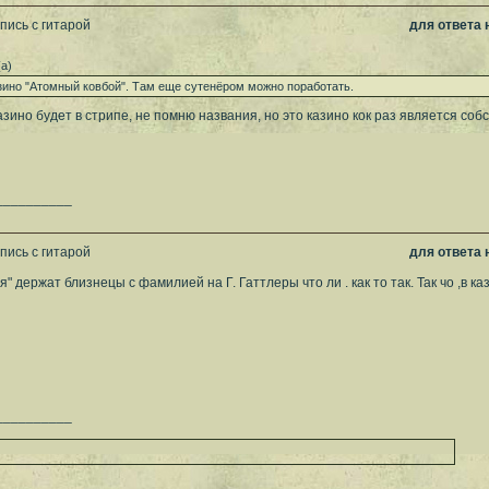
пись с гитарой
для ответа
а)
зино "Атомный ковбой". Там еще сутенёром можно поработать.
 казино будет в стрипе, не помню названия, но это казино кок раз является со
__________
пись с гитарой
для ответа
" держат близнецы с фамилией на Г. Гаттлеры что ли . как то так. Так чо ,в к
__________