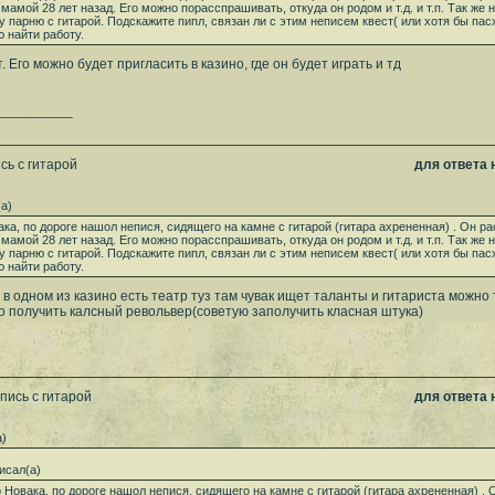
 мамой 28 лет назад. Его можно порасспрашивать, откуда он родом и т.д. и т.п. Так же 
у парню с гитарой. Подскажите пипл, связан ли с этим неписем квест( или хотя бы пас
 найти работу.
. Его можно будет пригласить в казино, где он будет играть и тд
__________
сь с гитарой
для ответа
а)
ка, по дороге нашол непися, сидящего на камне с гитарой (гитара ахрененная) . Он ра
 мамой 28 лет назад. Его можно порасспрашивать, откуда он родом и т.д. и т.п. Так же 
у парню с гитарой. Подскажите пипл, связан ли с этим неписем квест( или хотя бы пас
 найти работу.
 в одном из казино есть театр туз там чувак ищет таланты и гитариста можно
 получить калсный револьвер(советую заполучить класная штука)
пись с гитарой
для ответа
а)
исал(а)
 Новака, по дороге нашол непися, сидящего на камне с гитарой (гитара ахрененная) . 