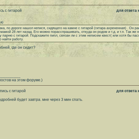
сь с гитарой
для ответа
а)
ка, по дороге нашол непися, сидящего на камне с гитарой (гитара ахрененная) . Он ра
 мамой 28 лет назад. Его можно порасспрашивать, откуда он родом и т.д. и т.п. Так же 
у парню с гитарой. Подскажите пипл, связан ли с этим неписем квест( или хотя бы пас
 найти работу.
бней, где он сидит?
__________
постов на этом форуме.)
пись с гитарой
для ответа
одробней будет завтра. мне через 3 мин спать.
__________