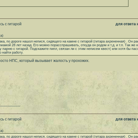
сь с гитарой
для ответа
а)
ка, по дороге нашол непися, сидящего на камне с гитарой (гитара ахрененная) . Он ра
 мамой 28 лет назад. Его можно порасспрашивать, откуда он родом и т.д. и т.п. Так же 
у парню с гитарой. Подскажите пипл, связан ли с этим неписем квест( или хотя бы пас
 найти работу.
росто НПС, который вызывает жалость у прохожих.
__________
сь с гитарой
для ответа
а)
ка, по дороге нашол непися, сидящего на камне с гитарой (гитара ахрененная) . Он ра