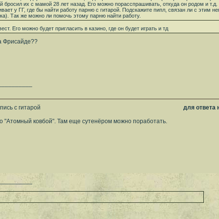
й бросил их с мамой 28 лет назад. Его можно порасспрашивать, откуда он родом и т.д. и
вает у ГГ, где бы найти работу парню с гитарой. Подскажите пипл, связан ли с этим не
ка). Так же можно ли помочь этому парню найти работу.
вест. Его можно будет пригласить в казино, где он будет играть и тд
на Фрисайде??
__________
пись с гитарой
для ответа
о "Атомный ковбой". Там еще сутенёром можно поработать.
__________