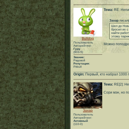
Тема:
RE: Непи
Захар
писал(
Шел до Нова
бросил их с
найти работ
этому парню
Bulldog
Пользователь
Можно поподро
Авторейтинг:
Гуру
(903-5)
Звание:
Рядовой
Репутация:
Pitbull
___________________________
Origin:
Первый, кто набрал 1000 
Тема:
RE[2]: Не
Сори мэн, но п
Захар
Пользователь
Авторейтинг:
Активный
(110-0)
___________________________