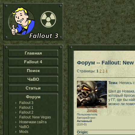
Главная
Fallout 4
Форум -- Fallout: New
Поиск
Страницы:
1
2
3
4
ЧаВО
Тема:
Непись с
Статьи
Шел до Новака,
который бросил
Форум
у ГГ, где бы н
Fallout 3
можно ли помоч
Fallout 1
Захар
Fallout 2
Пользователь
Fallout: New Vegas
Авторейтинг:
Активный
Новичкам сайта
(110-0)
ЧаВО
___________________________
Mods
Origin: