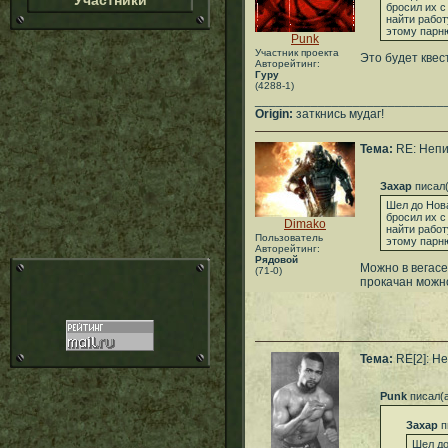
Участники
бросил их с
найти работ
этому парню
Punk
Участник проекта
Это будет квест
Авторейтинг:
Гуру
(4288-1)
___________________________
Origin:
заткнись мудаг!
Тема:
RE: Непи
Захар
писал(
Шел до Нова
бросил их с
Dimako
найти работ
Пользователь
этому парню
Авторейтинг:
Рядовой
Можно в вегасе
(71-0)
прокачан можно
Тема:
RE[2]: Не
Punk
писал(
Захар
п
Шел до