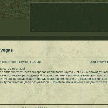
 Vegas
 с винтовкой Гаусса, YCS/186
для ответа
и суток, местные!
то примерно треть всех выстрелов из винтовки Гаусса и YCS/186 проходят нас
м, как положено, расходуется боезапас, теряется прочность винтовки, враг, е
итичная, но раздражает периодически, на педивикии это указано как баг, без
ям гугла также не дали результатов... Помогите кто чем может, не дайте тако