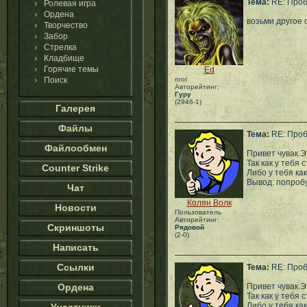
Тема:
RE: Проб
Ролевая игра
Ордена
возьми другое
Творчество
Забор
Стрелка
Кладбище
Горячие темы
Ed
Поиск
root
Авторейтинг:
Гуру
(2946-1)
Галерея
Файлы
Тема:
RE: Проб
Файлообмен
Привет чувак.Э
Так как у тебя
Counter Strike
Либо у тебя ка
Вывод: попробу
Чат
Колян Волк
Новости
Пользователь
Авторейтинг:
Скриншоты
Рядовой
(2-0)
Написать
Ссылки
Тема:
RE: Проб
Ордена
Привет чувак.Э
Так как у тебя
Либо у тебя ка