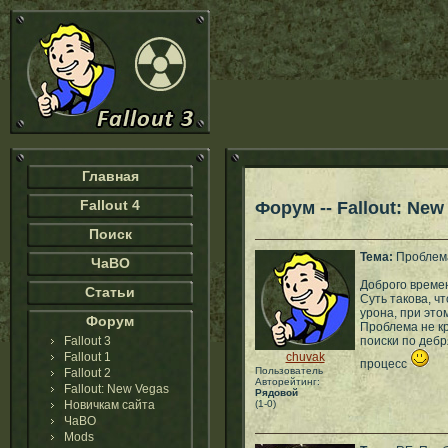
Главная
Fallout 4
Форум -- Fallout: New
Поиск
Тема:
Проблема
ЧаВО
Доброго времен
Статьи
Суть такова, ч
урона, при это
Форум
Проблема не кр
Fallout 3
поиски по дебр
Fallout 1
chuvak
процесс
Пользователь
Fallout 2
Авторейтинг:
Fallout: New Vegas
Рядовой
Новичкам сайта
(1-0)
ЧаВО
Mods