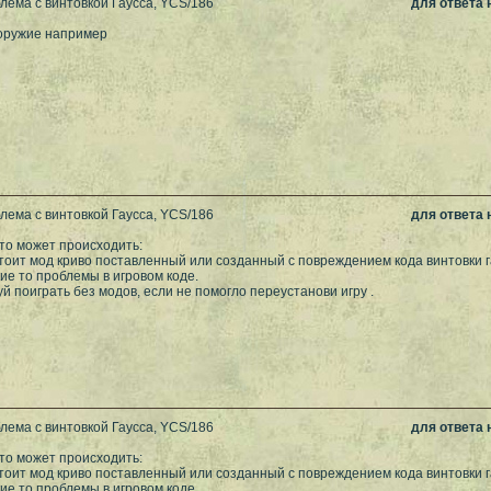
лема с винтовкой Гаусса, YCS/186
для ответа
 оружие например
лема с винтовкой Гаусса, YCS/186
для ответа
то может происходить:
 стоит мод криво поставленный или созданный с повреждением кода винтовки г
кие то проблемы в игровом коде.
й поиграть без модов, если не помогло переустанови игру .
лема с винтовкой Гаусса, YCS/186
для ответа
то может происходить:
 стоит мод криво поставленный или созданный с повреждением кода винтовки г
кие то проблемы в игровом коде.