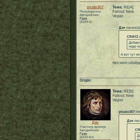
picato307
Тема:
RE[4]:
Fallout: New
Пользователь
Авторейтинг:
Vegas
Гуру
(1026-0)
Дэн
писал(а)
CRAYZ 
Добавл
надо н
А вот тут н
без него обойд
___________________________
Origin:
Тема:
RE[5]:
Fallout: New
Vegas
picato307
пи
Дэн
пис
Дэн
Участник проекта
CR
Авторейтинг:
Гуру
Д
(4320-83)
п