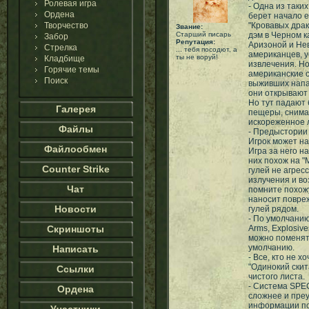
Ролевая игра
- Одна из таких
Ордена
берет начало е
Творчество
"Кровавых дра
Звание:
Старший писарь
дэм в Черном к
Забор
Репутация:
Аризоной и Не
Стрелка
... тебя посодют, а
американцев, у
ты не воруй!
Кладбище
извлечения. Но 
Горячие темы
американские с
Поиск
выживших напа
они открывают
Но тут падают 
Галерея
пещеры, снима
искореженное л
Файлы
- Предыстории
Игрок может на
Файлообмен
Игра за него н
них похож на "
Counter Strike
гулей не агрес
излучения и во
Чат
помните похожу
наносит повреж
Новости
гулей рядом.
- По умолчанию
Скриншоты
Arms, Explosiv
можно поменять
умолчанию.
Написать
- Все, кто не 
"Одинокий скит
Ссылки
чистого листа.
- Система SPEC
Ордена
сложнее и преу
информации пок