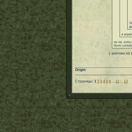
Т
д
я игра
ну-ка, хуец
было силов
у анклава на 
___________________________
Origin:
Страницы:
1
2
3
4
5
6
...
11
...
13