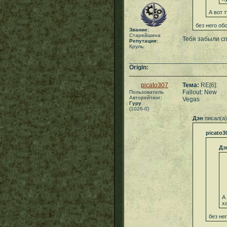
А вот 
без него об
Звание:
Старейшина
Тебя забыли сп
Репутация:
Круль
___________________________
Origin:
picato307
Тема:
RE[6]:
Fallout: New
Пользователь
Авторейтинг:
Vegas
Гуру
(1026-0)
Дэн
писал(а)
picato3
Дэ
А
х
без не