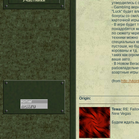
Участники
утвердились с
- Gambling вер
"Luck" будет вл
бонусы со скил
карточной игры
- В игре будет
понадобятся м
по сюжету чере
техники можно 
специальных кв
пустоши, но бу
корованы и тд.
таких как огро
ваше авто.
- В Новом Вега
рабовладельчес
азартные игры 
(from:
http://vk
___________________________
Origin:
Тема:
RE: Fallou
New Vegas
Будем ждать в