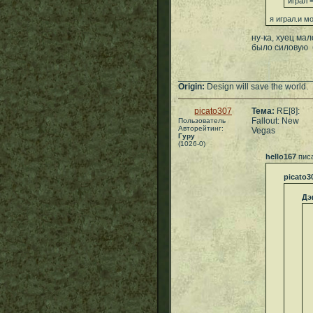
играл =
я играл.и м
ну-ка, хуец ма
было силовую 
___________________________
Origin:
Design will save the world.
picato307
Тема:
RE[8]:
Fallout: New
Пользователь
Авторейтинг:
Vegas
Гуру
(1026-0)
hello167
писа
picato3
Дэ