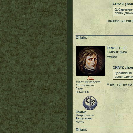
CRAYZ ghou
Добавление
своих двои
полностью согл
___________________________
Origin:
Тема:
RE[3]:
Fallout: New
Vegas
CRAYZ ghou
Добавление
своих двои
Дэн
Участник проекта
А вот тут не с
Авторейтинг:
Гуру
(4320-83)
Звание:
Старейшина
Репутация:
Круль
___________________________
Origin: