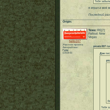
Тебя забыли
я играл.и моё 
Последний раз
___________________________
Origin:
Тема:
RE[7]:
Fallout: New
Vegas
hello167
Участник проекта
picato307
пи
Авторейтинг:
Гуру
(1516-0)
Дэн
пис
pi
б
Тебя з