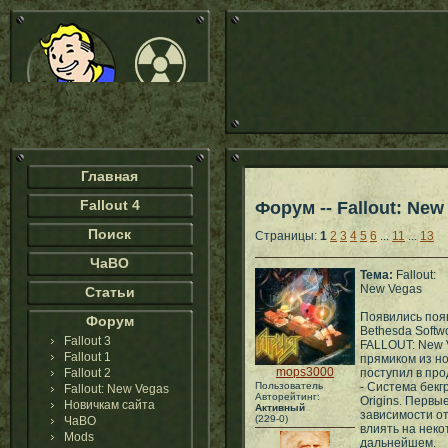
Главная
Fallout 4
Форум -- Fallout: New
Поиск
Страницы:
1
2
3
4
5
6
...
11
...
13
ЧаВО
Тема:
Fallout:
New Vegas
Статьи
Появились поя
Форум
Bethesda Softwo
Fallout 3
FALLOUT: New 
Fallout 1
прямиком из но
mops3000
Fallout 2
поступил в про
Пользователь
- Система бекг
Fallout: New Vegas
Авторейтинг:
Origins. Первы
Новичкам сайта
Активный
зависимости от
(229-0)
ЧаВО
влиять на нек
Mods
дальнейшем.