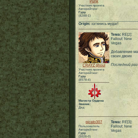
Punk
Участник проекта
Авторейтинг:
Гуру
(4288-1)
___________________________
Origin:
заткнись мудаг!
Тема:
RE[2]:
Fallout: New
Vegas
Добавление ма
своих двоих
Последний раз 
CRAYZ ghoul
Участник проекта
Авторейтинг:
Гуру
(8578-4)
Магистр Ордена
Звание:
Дед
picato307
Тема:
RE[3]:
Fallout: New
Пользователь
Авторейтинг:
Vegas
Гуру
(1026-0)