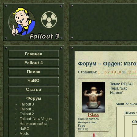
Главная
Fallout 4
Форум -- Орден: Изго
Поиск
Страницы:
1
...
6
7
8
9
10
11
12
13
ЧаВО
Тема:
RE[24]:
Тема "Бар
Статьи
Изгоев".
Форум
Fallout 3
Vault 77
писа
Fallout 1
1Klass
п
Fallout 2
1Klass
Fallout: New Vegas
Пользователь
CR
Авторейтинг:
Новичкам сайта
Гуру
ЧаВО
(831-0)
Mods