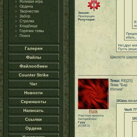
Ролевая игра
Ордена
Творчество
Звание:
Забор
Прапорщик
Репутация:
Стрелка
Я
-
Кладбище
п
Горячие темы
Предла
Поиск
ебать,
Нет,друг мо
Галерея
Пусть реше
Файлы
Школоте школо
Файлообмен
Counter Strike
Тема:
RE[25]:
Чат
Тема "Бар
Изгоев".
Новости
1Klass
писал
Скриншоты
Vault 77
Написать
Punk
Участник проекта
1K
Ссылки
Авторейтинг:
Гуру
(4288-1)
Ордена