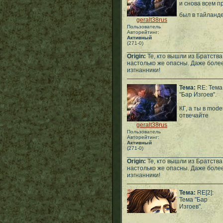
и снова всем пр
был в тайланд
geralt38rus
Пользователь
Авторейтинг:
Активный
(271-0)
___________________________
Origin:
Те, кто вышли из Братств
настолько же опасны. Даже более
изгнанники!
Тема:
RE: Тема
"Бар Изгоев".
КГ, а ты в mode
отвечайте
geralt38rus
Пользователь
Авторейтинг:
Активный
(271-0)
___________________________
Origin:
Те, кто вышли из Братств
настолько же опасны. Даже более
изгнанники!
Тема:
RE[2]:
Тема "Бар
Изгоев".