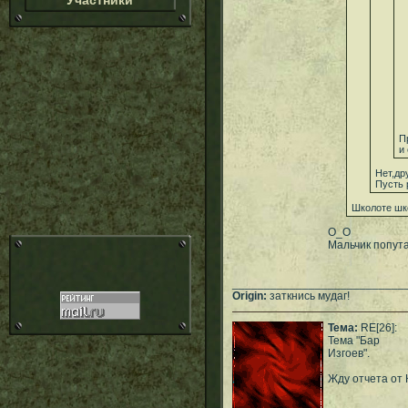
Участники
П
и
Нет,др
Пусть 
Школоте шк
О_О
Мальчик попута
___________________________
Origin:
заткнись мудаг!
Тема:
RE[26]:
Тема "Бар
Изгоев".
Жду отчета от 