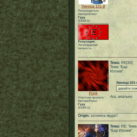
Умница 101-й
Пользователь
Авторейтинг:
Гуру
(1658-0)
Репутация:
Легендарная
личность
Тема:
RE[30]:
Тема "Бар
Изгоев".
Умница 101-
давайте по
Punk
Ага, анально
Участник проекта
Авторейтинг:
Гуру
(4288-1)
___________________________
Origin:
заткнись мудаг!
Тема:
RE: Тема
"Бар Изгоев".