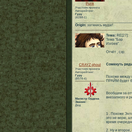
Punk
Участник проекта
Авторейтинг:
Гуру
(4288-1)
___________________________
Origin:
заткнись мудаг!
Тема:
RE[27]:
Тема "Бар
Изгоев".
Отчёт , сэр:
Сомкнуть ряд
CRAYZ ghoul
Участник проекта
Авторейтинг:
Гуру
Похоже между 
(8578-4)
ПРАЙМ будет б
Вообщем за от
внезапного и р
Магистр Ордена
Звание:
Дед
1 . Похоже Энт
это не верю, а
время очередно
2. Ну и второе