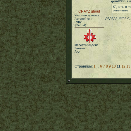
geralt38rus
п
КГ, а ты в 
отвечайте
CRAYZ ghoul
Участник проекта
дадада, играю)
Авторейтинг:
Гуру
(8578-4)
Магистр Ордена
Звание:
Дед
Страницы:
1
...
6
7
8
9
10
11
12
13