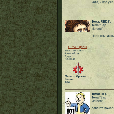
чата, и всё уже
Тема:
RE[28]:
Тема "Бар
Изгоев".
Надо оживлять 
CRAYZ ghoul
Участник проекта
Авторейтинг:
Гуру
(8578-4)
Магистр Ордена
Звание:
Дед
Тема:
RE[29]:
Тема "Бар
Изгоев".
давайте пожар