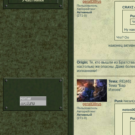
Участники
geralt38rus
Пользователь
CRAYZ 
Авторейтинг:
Активный
(271-0)
Pu
Ч
Ну нак
Что? Оо
наконец актив
___________________________
Origin:
Те, кто вышли из Братств
настолько же опасны. Даже более
изгнанники!
Тема:
RE[46]:
Тема "Бар
Изгоев".
Punk
писал(
geralt38rus
Пользователь
notos0
Авторейтинг:
Активный
(271-0)
Pu