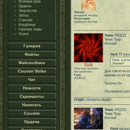
Ролевая игра
Ордена
Творчество
Звание:
Забор
младший писарь
Репутация:
Стрелка
Адмирал Колчак
Кладбище
Горячие темы
Поиск
Тема:
RE[12]:
Тема "Бар
Изгоев".
Галерея
Файлы
Vault 77
писа
Панк, а ест
Файлообмен
Знании?
Punk
Участник проекта
Counter Strike
Дык там итак е
Авторейтинг:
Гуру
некому из их о
(4288-1)
Чат
Тысяча Оо
Новости
Последний раз
___________________________
Скриншоты
Origin:
заткнись мудаг!
Написать
Тема:
RE[10]:
Ссылки
Тема "Бар
Изгоев".
Ордена
Punk
писал(