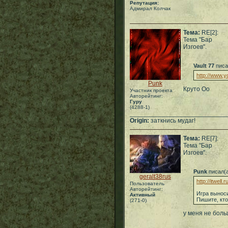
Репутация:
Адмирал Колчак
Тема:
RE[2]:
Тема "Бар
Изгоев".
Vault 77
писа
http://www.
Punk
Круто Оо
Участник проекта
Авторейтинг:
Гуру
(4288-1)
___________________________
Origin:
заткнись мудаг!
Тема:
RE[7]:
Тема "Бар
Изгоев".
Punk
писал(
geralt38rus
http://itwell.r
Пользователь
Авторейтинг:
Игра выноси
Активный
Пишите, кто
(271-0)
у меня не боль