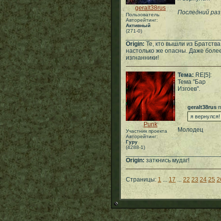
geralt38rus
Последний раз
Пользователь
Авторейтинг:
Активный
(271-0)
___________________________
Origin:
Те, кто вышли из Братств
настолько же опасны. Даже более
изгнанники!
Тема:
RE[5]:
Тема "Бар
Изгоев".
geralt38rus
п
я вернулся!
Punk
Молодец
Участник проекта
Авторейтинг:
Гуру
(4288-1)
___________________________
Origin:
заткнись мудаг!
Страницы:
1
...
17
...
22
23
24
25
2