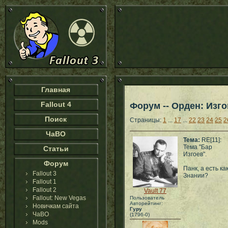
Главная
Fallout 4
Форум -- Орден: Изго
Поиск
Страницы:
1
...
17
...
22
23
24
25
2
ЧаВО
Тема:
RE[11]:
Тема "Бар
Статьи
Изгоев".
Форум
Панк, а есть к
Fallout 3
Знании?
Fallout 1
Fallout 2
Vault 77
Fallout: New Vegas
Пользователь
Авторейтинг:
Новичкам сайта
Гуру
ЧаВО
(1796-0)
Mods