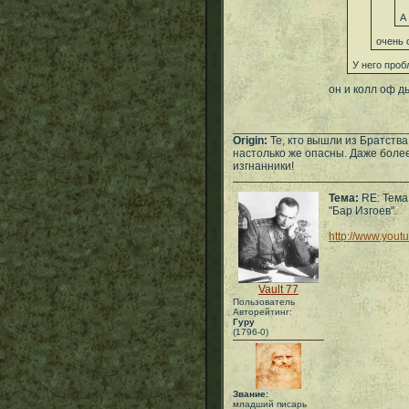
А
очень 
У него проб
он и колл оф д
___________________________
Origin:
Те, кто вышли из Братств
настолько же опасны. Даже более
изгнанники!
Тема:
RE: Тема
"Бар Изгоев".
http://www.you
Vault 77
Пользователь
Авторейтинг:
Гуру
(1796-0)
Звание:
младший писарь