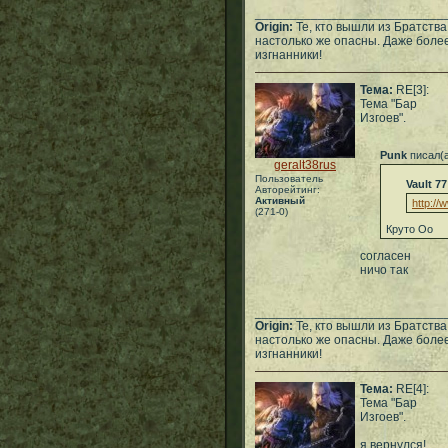
___________________________
Origin:
Те, кто вышли из Братств
настолько же опасны. Даже более
изгнанники!
Тема:
RE[3]:
Тема "Бар
Изгоев".
Punk
писал(
geralt38rus
Пользователь
Vault 77
Авторейтинг:
Активный
http:/
(271-0)
Круто Оо
согласен
ничо так
___________________________
Origin:
Те, кто вышли из Братств
настолько же опасны. Даже более
изгнанники!
Тема:
RE[4]:
Тема "Бар
Изгоев".
я вернулся!