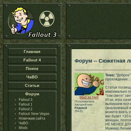
Главная
Fallout 4
Форум -- Сюжетная 
Поиск
Тема:
"Доброе"
ЧаВО
прохождение...
Статьи
Статья посвеще
максимально по
Форум
"том свете" зач
Mad as Hell
Fallout 3
Итак, игра нач
Пользователь
выбираем пол п
Fallout 1
Авторейтинг:
(аналогичный е
Рядовой
Fallout 2
(54-0)
можете взять э
Fallout: New Vegas
вас будет +10 к
Новичкам сайта
женщин, поэтом
ЧаВО
НЕ МЕНЕЕ ДЛЯ
Mods
Мужика).Лепим