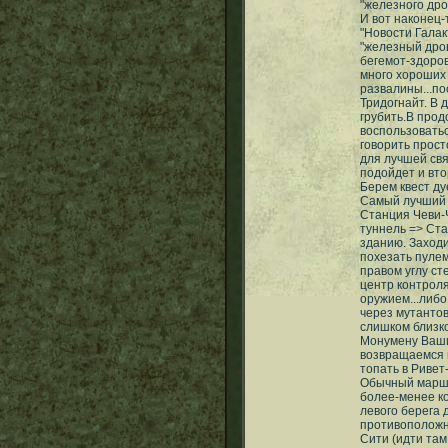
"железного дро
И вот наконец
"Новости Галак
"железный дро
бегемот-здоро
много хороших
развалины...по
Тридогнайт. В 
грубить.В прод
воспользоватьс
говорить прост
для лучшей свя
подойдет и вто
Берем квест ду
Самый лучший 
Станция Чеви-
туннель => Ст
зданию. Заходи
похезать пуле
правом углу ст
центр контрол
оружием...либо
через мутантов
слишком близк
Монумену Ваши
возвращаемся к
топать в Ривет
Обычный маршру
более-менее к
левого берега 
противоположно
Сити (идти там