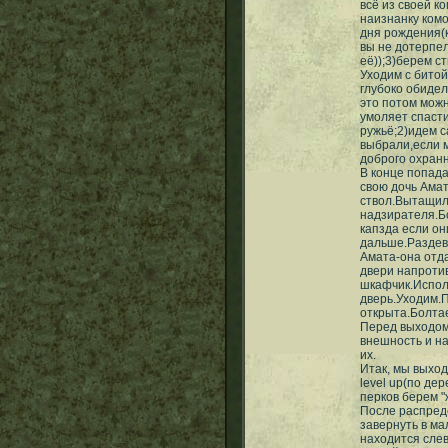
всё из своей к
наизнанку комо
дня рождения(к
вы не дотерпел
её));3)берем ст
Уходим с битой
глубоко обидел
это потом можн
умоляет спасти
ружьё;2)идем с
выбрали,если м
доброго охранн
В конце попада
свою дочь Ама
ствол.Вытащил
надзирателя.Б
капзда если он
дальше.Раздев
Амата-она отд
двери напроти
шкафчик.Испол
дверь.Уходим.
открыта.Болта
Перед выходом
внешность и н
их.
Итак, мы выхо
level up(по де
перков берем "
После распреде
завернуть в ма
находится слев