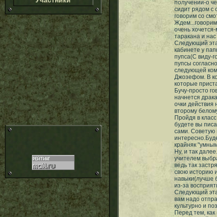
Участники
получении-о че
сидит рядом с 
говорим со смо
Ждем...говорим
очень хочется-
таракана и нас
Следующий этап
кабинете у пап
пупса(С виду-г
пупсы согласн
следующей ком
Джозефом. В ко
которые приста
Бучу-просто го
начнется драка
очки действия 
второму белому
Пройдя в класс
будете вы писа
сами. Советую 
интересно.Буде
крайняк "умными
Ну, и так далее
учителем выбра
ведь так застр
свою историю 
навыки(лучше б
из-за восприят
Следующий этап
вам надо отпра
культурно и по
Перед тем, как