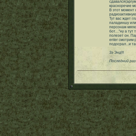
сдавался(аргу
красноречие мо
В этот момент 
радиоактивную 
Тут вас ждет г
паладиншу или 
персонаж-мягк
бот...."ну а ту
полезет он. Па
enter смотрим 
подосрал...и
Зэ Энд!!!
Последний раз