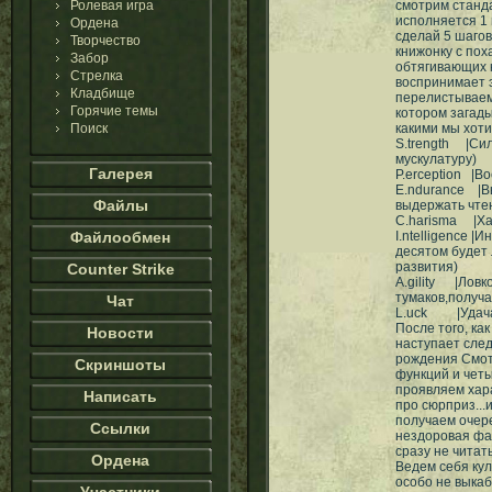
Ролевая игра
смотрим станд
исполняется 1
Ордена
сделай 5 шагов
Творчество
книжонку с пох
Забор
обтягивающих 
Стрелка
воспринимает 
Кладбище
перелистываем
Горячие темы
котором загад
Поиск
какими мы хоти
S.trength |Сил
мускулатуру)
Галерея
P.erception |В
E.ndurance |В
Файлы
выдержать чтен
C.harisma |Хар
Файлообмен
I.ntelligence |
десятом будет 
развития)
Counter Strike
A.gility |Ловко
тумаков,получ
Чат
L.uck |Удача -
После того, как
Новости
наступает след
рождения Смотр
Скриншоты
функций и чет
проявляем хар
Написать
про сюрприз...
получаем очер
Ссылки
нездоровая фа
сразу не читат
Ордена
Ведем себя кул
особо не выка