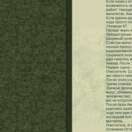
Если наука к э
возможность л
район". Находи
малолетка. Хак
Если дурень-ду
надо просто по
Убежище 87.
Пройдя через 
Лабораторные п
разумный супер
Советую выпуст
хорошо пропуск
радиоактивной
сохраните поло
расстанетесь и
Анклав. После 
Первая сцена -
Очистителя. Со
вас просто при
После этого у 
Эдема (там вас
Эдем,не дрогну
вирус, убивающ
человечество),
вас не отпустит
После базы Анк
короткого разг
ходе него вам 
последний бой 
выстрела.
Очиститель. И 
полковник Отте