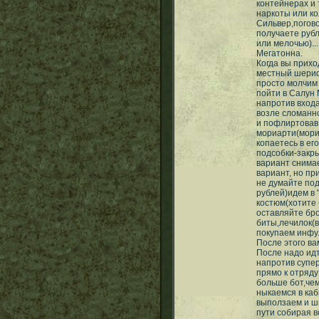
контейнерах и 
наркоты или ко
Сильвер,погово
получаете руб
или мелочью)...
Мегатонна.
Когда вы прихо
местный шериф
просто молчим 
пойти в Салун 
напротив входа
возле сломанно
и пофлиртовав 
мориарти(мориа
копаетесь в ег
подсобки-закр
вариант снима
вариант, но п
не думайте под
рублей)идем в 
костюм(хотите 
оставляйте бр
биты,лечилок(в
покупаем инфу.
После этого ва
После надо идт
напротив супер
прямо к отряду
больше бот,чем
ныкаемся в каб
выползаем и ш
пути собирая в