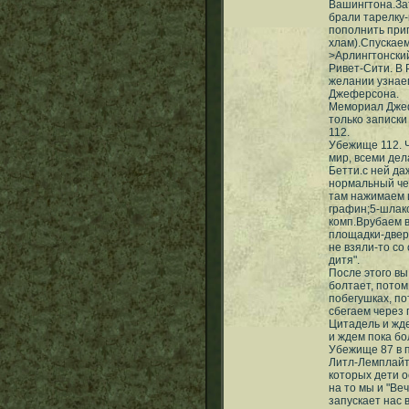
Вашингтона.За
брали тарелку
пополнить при
хлам).Спускаем
>Арлингтонски
Ривет-Сити. В 
желании узнае
Джеферсона.
Мемориал Джеф
только записк
112.
Убежище 112. 
мир, всеми дел
Бетти.с ней д
нормальный че
там нажимаем и
графин;5-шлако
комп.Врубаем 
площадки-двер
не взяли-то с
дитя".
После этого вы
болтает, пото
побегушках, по
сбегаем через
Цитадель и жде
и ждем пока бо
Убежище 87 в по
Литл-Лемплайт 
которых дети о
на то мы и "Ве
запускает нас 