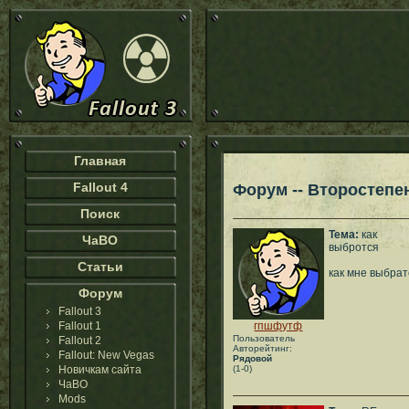
Главная
Fallout 4
Форум -- Второстепе
Поиск
Тема:
как
ЧаВО
выбротся
Статьи
как мне выбрат
Форум
Fallout 3
Fallout 1
гпшфутф
Пользователь
Fallout 2
Авторейтинг:
Fallout: New Vegas
Рядовой
Новичкам сайта
(1-0)
ЧаВО
Mods