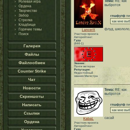
Тема:
RE: как
Ролевая игра
выбротся
Ордена
Творчество
Забор
гпшфутф
пи
Стрелка
как мне выб
Кладбище
флуд, школоло
Горячие темы
LancerX
Поиск
Участник проекта
Авторейтинг:
Гуру
(846-1)
Галерея
Файлы
Файлообмен
Звание:
Почти ветеран
Репутация:
Counter Strike
Недостойный
звания Магистра
Чат
Новости
Тема:
RE: как
выбротся
Скриншоты
Написать
гпшфутф
пи
как мне выб
Ссылки
сасай
KabaL
Ордена
Участник проекта
Авторейтинг:
Гуру