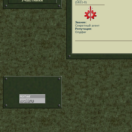
Участники
(1821-0)
Звание:
Секретный агент
Репутация:
Олдфаг