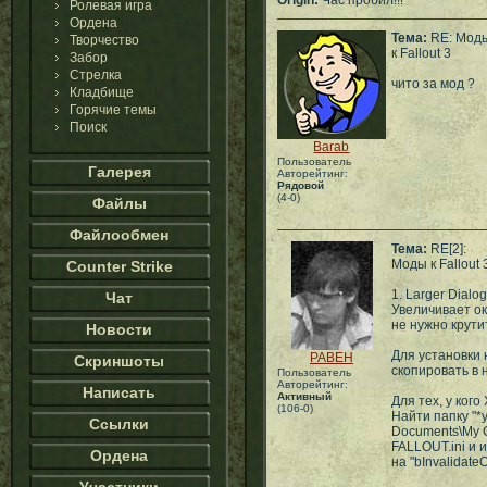
Origin:
Час пробил!!!
Ролевая игра
Ордена
Тема:
RE: Мод
Творчество
к Fallout 3
Забор
Стрелка
чито за мод ?
Кладбище
Горячие темы
Поиск
Barab
Пользователь
Галерея
Авторейтинг:
Рядовой
(4-0)
Файлы
Файлообмен
Тема:
RE[2]:
Моды к Fallout 
Counter Strike
1. Larger Dial
Чат
Увеличивает ок
не нужно крути
Новости
Для установки н
PABEH
Скриншоты
скопировать в 
Пользователь
Авторейтинг:
Написать
Активный
Для тех, у кого 
(106-0)
Найти папку "*
Ссылки
Documents\My G
FALLOUT.ini и и
Ордена
на "bInvalidate