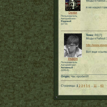
Моды к Fallout 
я не нашел там
Dextor
Пользователь
Авторейтинг:
Рядовой
(17-0)
Тема:
RE[7]:
Моды к Fallout 
http://www.playg
Вот еще ссылка
PABEH
Пользователь
Авторейтинг:
Активный
(106-0)
___________________________
Origin:
Час пробил!!!
Страницы:
1
2
3
4
5
6
...
11
...
60