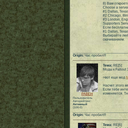
8) Вам откроетс
Choose a server
#1 Dallas, Texa
#2 Chicago, Illi
#3 London, Eng
Supporters Serv
Если бесплатны
#1 Dallas, Texa
Выбирайте люб
скачиванием.
___________________________
Origin:
Час пробил!!!
Тема:
RE[5]:
Моды к Fallout 
>вот еще мод
h
Насчет этого мо
Если тебе инте
изменяется. Тн
PABEH
Пользователь
Авторейтинг:
Активный
(106-0)
___________________________
Origin:
Час пробил!!!
Тема:
RE[6]: