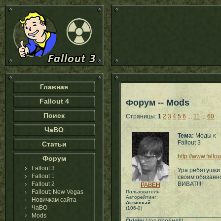
Главная
Fallout 4
Форум -- Mods
Поиск
Страницы:
1
2
3
4
5
6
...
11
...
60
ЧаВО
Тема:
Моды к
Fallout 3
Статьи
http://www.fall
Форум
Fallout 3
Ура ребятушки
Fallout 1
своим обязанно
Fallout 2
ВИВАТ!!!!
PABEH
Fallout: New Vegas
Пользователь
Авторейтинг:
Новичкам сайта
Активный
ЧаВО
(106-0)
___________________________
Mods