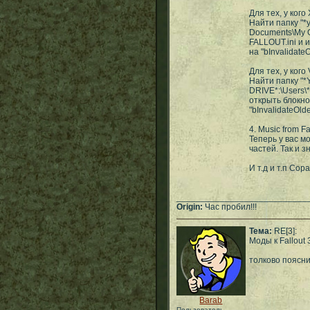
Для тех, у кого 
Найти папку "*
Documents\My G
FALLOUT.ini и и
на "bInvalidate
Для тех, у кого 
Найти папку "
DRIVE*:\Users
открыть блокно
"bInvalidateOlde
4. Music from Fa
Теперь у вас м
частей. Так и 
И т.д и т.п Сор
___________________________
Origin:
Час пробил!!!
Тема:
RE[3]:
Моды к Fallout 
толково поясни
Barab
Пользователь