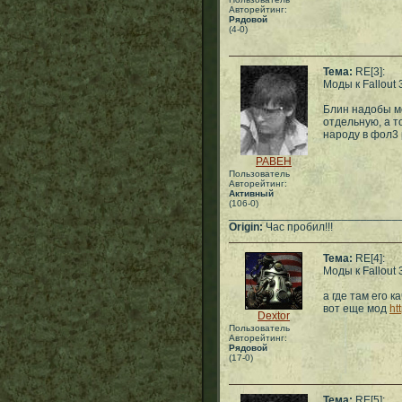
Авторейтинг:
Рядовой
(4-0)
Тема:
RE[3]:
Моды к Fallout 
Блин надобы м
отдельную, а т
народу в фол3 
PABEH
Пользователь
Авторейтинг:
Активный
(106-0)
___________________________
Origin:
Час пробил!!!
Тема:
RE[4]:
Моды к Fallout 
а где там его 
вот еще мод
ht
Dextor
Пользователь
Авторейтинг:
Рядовой
(17-0)
Тема:
RE[5]: