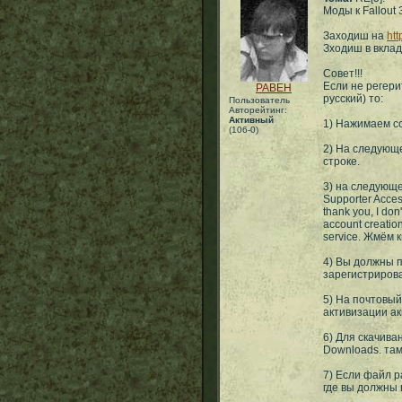
Моды к Fallout 
Заходиш на
htt
Зходиш в вклад
Совет!!!
Если не регери
PABEH
русский) то:
Пользователь
Авторейтинг:
Активный
1) Нажимаем сс
(106-0)
2) На следующ
строке.
3) на следующ
Supporter Acce
thank you, I don
account creatio
service. Жмём кн
4) Вы должны п
зарегистриров
5) На почтовый
активизации ак
6) Для скачива
Downloads. та
7) Если файл р
где вы должны 