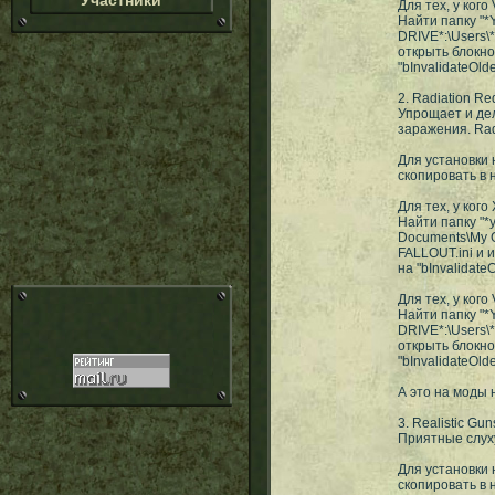
Участники
Для тех, у кого 
Найти папку "
DRIVE*:\Users
открыть блокно
"bInvalidateOlde
2. Radiation Re
Упрощает и де
заражения. Rad
Для установки н
скопировать в 
Для тех, у кого 
Найти папку "*
Documents\My G
FALLOUT.ini и и
на "bInvalidate
Для тех, у кого 
Найти папку "
DRIVE*:\Users
открыть блокно
"bInvalidateOlde
А это на моды 
3. Realistic Gu
Приятные слух
Для установки н
скопировать в 