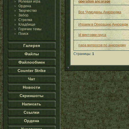
Ролевая игра
operation ancorage
Ордена
Творчество
Все Чумоданы Анкориджа
Забор
Стрелка
Кладбище
Играем в Операцию Анкоридж
Горячие темы
Поиск
Id винтовки гауса
Галерея
пара вопросов по анкориджу
Файлы
Страницы:
1
Файлообмен
Counter Strike
Чат
Новости
Скриншоты
Написать
Ссылки
Ордена