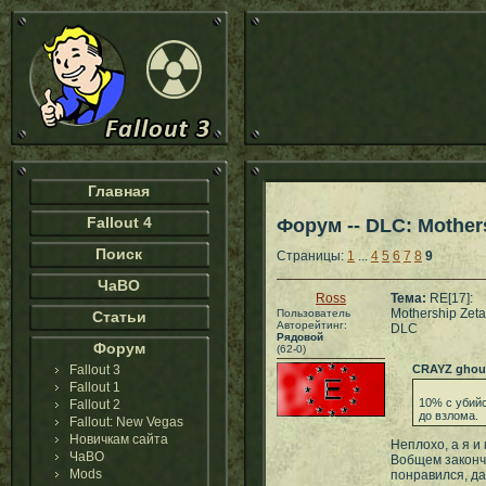
Главная
Fallout 4
Форум -- DLC: Mother
Поиск
Страницы:
1
...
4
5
6
7
8
9
ЧаВО
Ross
Тема:
RE[17]:
Mothership Zeta
Пользователь
Статьи
Авторейтинг:
DLC
Рядовой
Форум
(62-0)
Fallout 3
CRAYZ ghou
Fallout 1
10% с убийс
Fallout 2
до взлома.
Fallout: New Vegas
Новичкам сайта
Неплохо, а я и
ЧаВО
Вобщем закончи
Mods
понравился, да