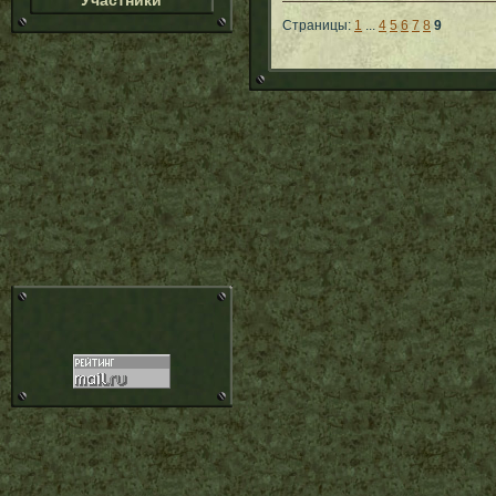
Участники
Страницы:
1
...
4
5
6
7
8
9