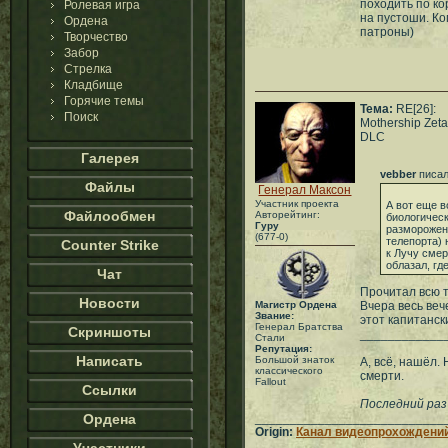
походить по ко
Ролевая игра
на пустоши. Ко
Ордена
патроны)
Творчество
Забор
Стрелка
Кладбище
Горячие темы
Тема:
RE[26]:
Поиск
Mothership Zeta
DLC
Галерея
vebber
писал
Файлы
Генерал Максон
Участник проекта
А вот еще в
Файлообмен
Авторейтинг:
биологическ
Гуру
размороженн
(677-0)
телепорта) 
Counter Strike
к Лучу смер
облазал, гд
Чат
Прочитал всю т
Новости
Магистр Ордена
Вчера весь веч
Звание:
этот капитанск
Генерал Братства
Скриншоты
____________
Стали
Репутация:
Написать
Большой знаток
А, всё, нашёл.
классического
смерти.
Fallout
Ссылки
Последний раз
Ордена
___________________________
Origin:
Канал видеопрохождений