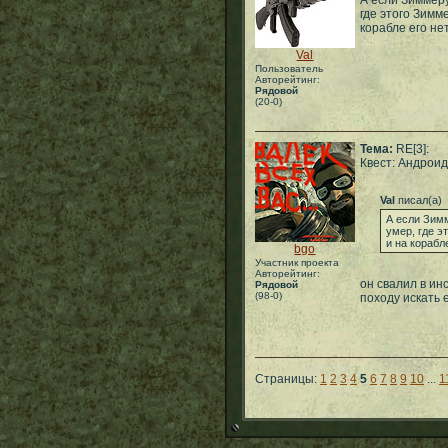
А если Зиммеру
где этого Зимме
корабле его нету
Val
Пользователь
Авторейтинг:
Рядовой
(20-0)
Тема:
RE[3]:
Квест: Андроид
Val
писал(а)
А если Зимм
умер, где э
и на корабле
bgo
Участник проекта
Авторейтинг:
он свалил в инс
Рядовой
(98-0)
походу искать 
Страницы:
1
2
3
4
5
6
7
8
9
10
...
1