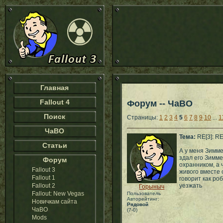
Главная
Fallout 4
Форум -- ЧаВО
Поиск
Страницы:
1
2
3
4
5
6
7
8
9
10
...
1
ЧаВО
Тема:
RE[3]: R
Статьи
А у меня Зимме
здал его Зимме
Форум
охранником, а 
Fallout 3
живого вместе 
Fallout 1
говорит как ро
Fallout 2
уезжать
Горыныч
Fallout: New Vegas
Пользователь
Авторейтинг:
Новичкам сайта
Рядовой
ЧаВО
(7-0)
Mods