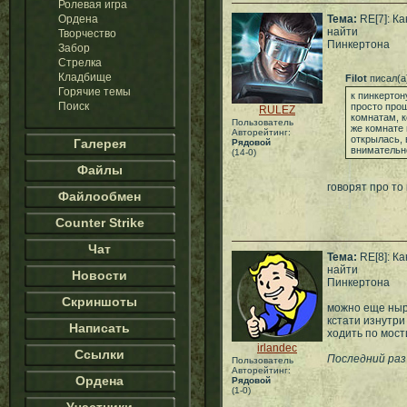
Ролевая игра
Ордена
Тема:
RE[7]: Ка
найти
Творчество
Пинкертона
Забор
Стрелка
Кладбище
Filot
писал(а
Горячие темы
к пинкертон
Поиск
просто прош
RULEZ
комнатам, к
Пользователь
же комнате 
Авторейтинг:
открылась, 
Галерея
Рядовой
внимательн
(14-0)
Файлы
говорят про то
Файлообмен
Counter Strike
Чат
Тема:
RE[8]: Ка
найти
Новости
Пинкертона
Скриншоты
можно еще нырн
кстати изнутри
Написать
ходить по мост
irlandec
Ссылки
Последний раз 
Пользователь
Авторейтинг:
Ордена
Рядовой
(1-0)