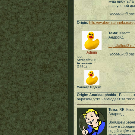
куда нибуть? а
разруленой ис
Последний раз 
___________________________
Origin:
http://evatown.tenneta.ru/r
Тема:
Квест:
Андроид
http://fallout3.r
Admin
Последний раз
root
Авторейтинг:
Активный
(244-1)
Магистр Ордена
___________________________
Origin:
Anatidaephobia
- Боязнь то
образом, утка наблюдает за тобо
Тема:
RE: Квест
Андроид
Вообщем берём
идём в середин
водой ищём лю