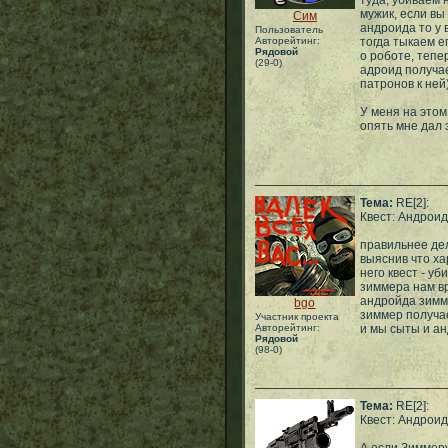
туда, убиваем 
мужик, если вы
Сим
андроида то у 
Пользователь
Авторейтинг:
тогда тыкаем е
Рядовой
о роботе, тепе
(29-0)
адроид получае
патронов к ней
У меня на этом
опять мне дал э
Тема:
RE[2]:
Квест: Андроид
правильнее дел
выяснив что ха
него квест - у
зиммера нам в
андройда зимме
bgo
зиммер получае
Участник проекта
Авторейтинг:
и мы сыты и ан
Рядовой
(98-0)
Тема:
RE[2]:
Квест: Андроид