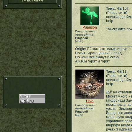
Участники
Тема:
RE[10]:
(Ривер сити)
поиск андройд
help
Puanson
Так скажите по
Пользователь
Авторейтинг:
Рядовой
(43-0)
___________________________
Origin:
Ей жить хотельсь иначе.
Носить драгоценный наряд.
Но кони всё скачут и скачу.
А избы горят и горят.
Тема:
RE[11]:
(Ривер сити)
поиск андройд
help
Дуй на отвалив
Может у кого н
(андроида) Зи
Divo
поскольку анд
Пользователь
Авторейтинг:
урыть - Зиммер
Рядовой
Вроде все дово
(19-0)
меня, пуха анд
управляет сове
шерифа нигде б
руках 3 одинак