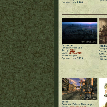
Просмо
Просмотров: 6444
Пентагон
Под к
Галерея: Fallout 3
Галерея
Автор:
ПАН
Автор
Дата:
22.09.2010
Дата:
Комментарии: 2
Коммен
Просмотров: 7489
Просмо
вегас
Галерея: Fallout: New Vegas
Автор:
Спаситель101