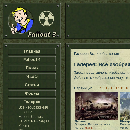
Главная
Галерея:
Все изображения
Fallout 4
Галерея: Все изобра
Поиск
Здесь представлены изображения
ЧаВО
Добавлять изображения могут т
Статьи
Страницы:
1
...
7
...
12
13
14
15
16
Форум
Галерея
Все изображения
Fallout 3
Fallout: Classic
Fallout: New Vegas
Леонов
Щикарн
Галерея: Постапокалипсис
Галере
Карты
Автор:
Gal El
Автор