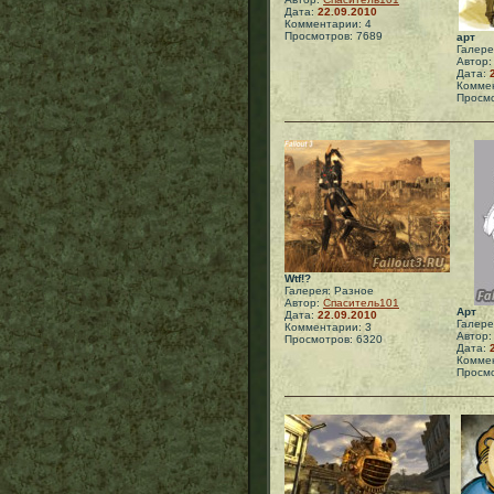
Дата:
22.09.2010
Комментарии: 4
Просмотров: 7689
арт
Галере
Автор
Дата:
Коммен
Просмо
Wtf!?
Галерея: Разное
Автор:
Спаситель101
Арт
Дата:
22.09.2010
Галере
Комментарии: 3
Автор
Просмотров: 6320
Дата:
Коммен
Просмо