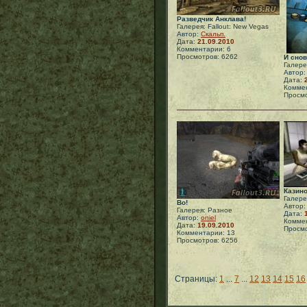
Разведчик Анклава!
Галерея: Fallout: New Vegas
Автор:
Скальп.
Дата:
21.09.2010
Комментарии: 6
Просмотров: 6262
И снов
Галере
Автор
Дата:
Коммен
Просмо
Казино
Галере
Во!
Автор
Галерея: Разное
Дата:
Автор:
oniel
Коммен
Дата:
19.09.2010
Просмо
Комментарии: 13
Просмотров: 6256
Страницы:
1
...
7
...
12
13
14
15
16