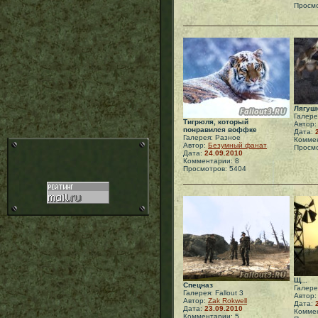
Просмо
Лягушк
Галере
Тигрюля, который
Автор
понравился воффке
Дата:
Галерея: Разное
Коммен
Автор:
Безумный фанат
Просмо
Дата:
24.09.2010
Комментарии: 8
Просмотров: 5404
Щ...
Спецназ
Галерея
Галерея: Fallout 3
Автор
Автор:
Zak Rokwell
Дата:
Дата:
23.09.2010
Коммен
Комментарии: 5