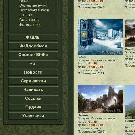
Обои
Дата:
28.09.2010
Дата:
Комментарии: 6
Коммен
Очумелые ручки
Просмотров: 6945
Просмо
Постапокалипсис
Разное
Скриншоты
Фотографии
Файлы
Файлообмен
Goodby
Галере
Counter Strike
Автор
/Cold/
Дата:
Галерея: Постапокалипсис
Коммен
Чат
Автор:
Gal El
Просмо
Дата:
28.09.2010
Комментарии: 2
Новости
Просмотров: 6113
Скриншоты
Написать
Ссылки
Ордена
Участники
Чикаго
Галерея: Постапокалипсис
Турция
Автор:
Gal El
Галере
Дата:
28.09.2010
Автор
Комментарии: 2
Дата:
Просмотров: 6267
Коммен