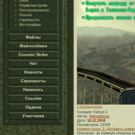
Обои
Очумелые ручки
Постапокалипсис
Разное
Скриншоты
Фотографии
Файлы
Файлообмен
Counter Strike
Чат
Новости
Скриншоты
Написать
Ссылки
Ордена
« предыдущее
Галерея: Fallout 3
Участники
Автор:
Yeenadloosi
Дата:
18.11.2008
Просмотров: 13349
Комментарии: 3 | Добавить комм
Описание:
За тёмную сторону не