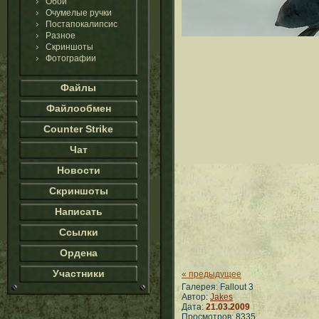
Обои
Очумелые ручки
Постапокалипсис
Разное
Скриншоты
Фотографии
Файлы
Файлообмен
Counter Strike
Чат
Новости
Скриншоты
Написать
Ссылки
Ордена
Участники
« предыдущее
Галерея: Fallout 3
Автор:
Jakes
Дата:
21.03.2009
Просмотров: 8335