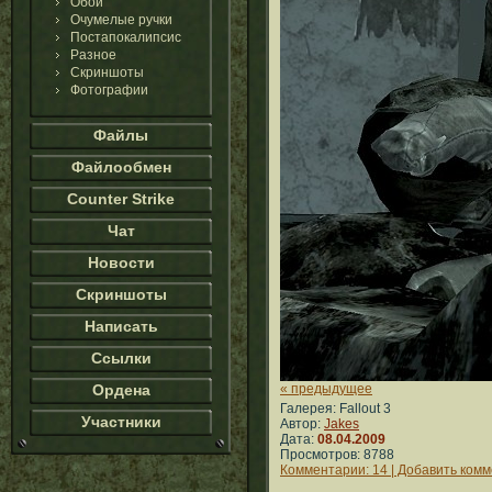
Обои
Очумелые ручки
Постапокалипсис
Разное
Скриншоты
Фотографии
Файлы
Файлообмен
Counter Strike
Чат
Новости
Скриншоты
Написать
Ссылки
Ордена
« предыдущее
Галерея: Fallout 3
Участники
Автор:
Jakes
Дата:
08.04.2009
Просмотров: 8788
Комментарии: 14 | Добавить ком