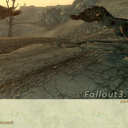
сле
ментарий