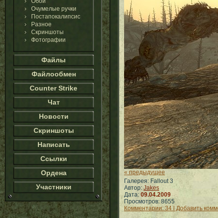
Обои
Очумелые ручки
Постапокалипсис
Разное
Скриншоты
Фотографии
Файлы
Файлообмен
Counter Strike
Чат
Новости
Скриншоты
Написать
Ссылки
Ордена
« предыдущее
Галерея: Fallout 3
Участники
Автор:
Jakes
Дата:
09.04.2009
Просмотров: 8655
Комментарии: 34 | Добавить ком