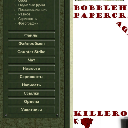
Обои
Очумелые ручки
Постапокалипсис
Разное
Скриншоты
Фотографии
Файлы
Файлообмен
Counter Strike
Чат
Новости
Скриншоты
Написать
Ссылки
Ордена
Участники