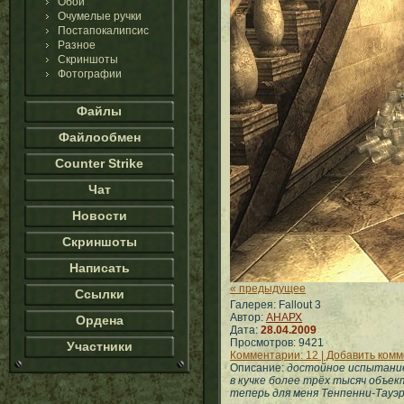
Обои
Очумелые ручки
Постапокалипсис
Разное
Скриншоты
Фотографии
Файлы
Файлообмен
Counter Strike
Чат
Новости
Скриншоты
Написать
« предыдущее
Ссылки
Галерея: Fallout 3
Автор:
АНАРХ
Ордена
Дата:
28.04.2009
Просмотров: 9421
Участники
Комментарии: 12 | Добавить ком
Описание:
достойное испытание 
в кучке более трёх тысяч объект
теперь для меня Тенпенни-Тауэр