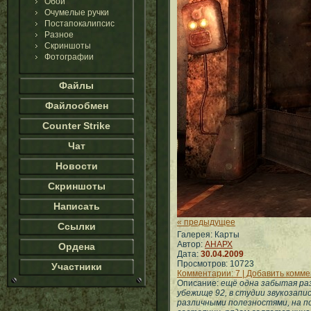
Обои
Очумелые ручки
Постапокалипсис
Разное
Скриншоты
Фотографии
Файлы
Файлообмен
Counter Strike
Чат
Новости
Скриншоты
Написать
« предыдущее
Ссылки
Галерея: Карты
Автор:
АНАРХ
Ордена
Дата:
30.04.2009
Просмотров: 10723
Участники
Комментарии: 7 | Добавить комм
Описание:
ещё одна забытая раз
убежище 92, в студии звукозапи
различными полезностями, на п