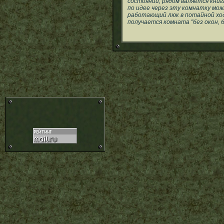
состоянии, рядом валяется книг
по идее через эту комнатку мо
работающий люк в потайной ход 
получается комната "без окон, б