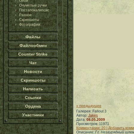
Обои
Очумелые ручки
Постапокалипсис
Разное
Скриншоты
Фотографии
Файлы
Файлообмен
Counter Strike
Чат
Новости
Скриншоты
Написать
Ссылки
Ордена
« предыдущее
Галерея: Fallout 3
Участники
Автор:
Jakes
Дата:
08.05.2009
Просмотров: 11971
Комментарии: 20 | Добавить ком
Описание:
Гг. Незаурядный шлем